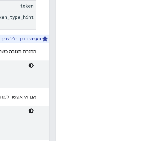
token
ken
_
type
_
hint
הערה:
בדרך כלל צריך ל
החזרת תגובה כשהט
אם אי אפשר למחוק את ה