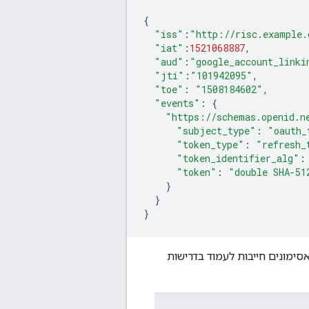
{
"iss"
:
"http://risc.example.
"iat"
:
1521068887
,
"aud"
:
"google_account_linki
"jti"
:
"101942095"
,
"toe"
:
"1508184602"
,
"events"
:
{
"https://schemas.openid.n
"subject_type"
:
"oauth_
"token_type"
:
"refresh_
"token_identifier_alg"
:
"token"
:
"double SHA-51
}
}
}
יע ל-Google על אירועים של ביטול אסימונים חייבות לעמוד בדרישות