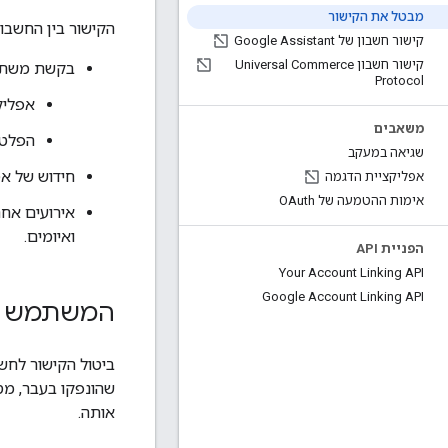
מבטל את הקישור
הקישור בין החשבו
קישור חשבון של Google Assistant
קישור חשבון Universal Commerce
בקשת משת
Protocol
אפליקציה של 
משאבים
הפלטפ
שגיאה במעקב
חידוש של אס
אפליקציית הדגמה
אימות ההטמעה של OAuth
ואיומים.
הפניית API
Your Account Linking API
Google Account Linking API
המשתמש ביקש
שהונפקו בעבר, מס
אותה.