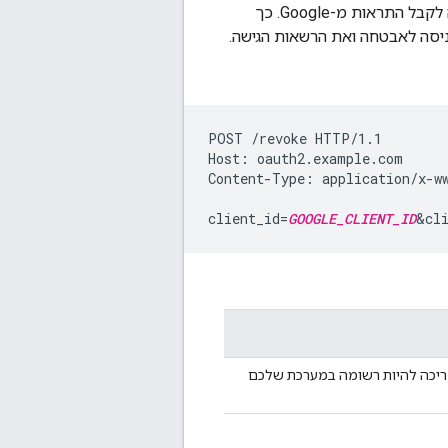
מסוג OAuth 2.0, הפלטפורמה שלכם יכולה לקבל התראות מ-Google. כך
ניסה לאבטחה ואת הרשאות הגישה.
POST /revoke HTTP/1.1

Host: oauth2.example.com

Content-Type: application/x-ww
client_id=
GOOGLE_CLIENT_ID
&cl
ה כ-Google. המחרוזת הזו צריכה להיות רשומה במערכת שלכם