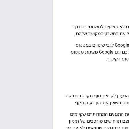
מו כתובת URL לחשבון שלהם. אם אתם לא מציעים למשתמשים דרך
ל את החשבון המקושר שלהם.
אתם יכולים להטמיע את התכונה 'שיתוף ותיאום של סיכונים ותקריות' (RISC) ולעדכן את Google לגבי שינויים בסטטוס
הקישור של חשבון המשתמש. כך אפשר לשפר את חוויית המשתמש, כי גם הפלטפורמה שלכם וגם Google מציגות סטטוס
טוס הקישור.
בשירות, Google מנסה לחדש את טוקני הרענון לקראת סוף תקופת התוקף
 כשאין אסימון רענון תקף.
את התנאים התחרותיים שקיימים
מצם תרחישים מורכבים של תזמון
טוקנים חדשים שתוקפם לא פג יהיו