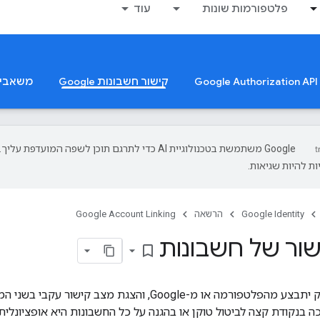
פלטפורמות שונות
עוד
קישור חשבונות Google
משאבי
‫Google משתמשת בטכנולוגיית AI כדי לתרגם תוכן לשפה המועדפת עליך.
ת להיות שגיאות.
Google Identity
הרשאה
Google Account Linking
שור של חשבונות
bookmark_border
יכול להיות שהניתוק יתבצע מהפלטפורמה או מ-Google, וה
 בנקודת קצה לביטול טוקן או בהגנה על כל החשבונות היא אופציונלית לקישו