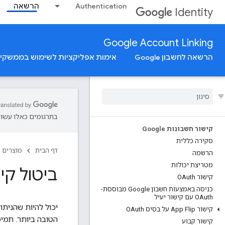
Authentication
הרשאה
Identity
Google Account Linking
הרשאה לחשבון Google
אימות אפליקציות לשימוש בממשקי Google Authorization API
בתרגומים כאלו עשויו
קישור חשבונות Google
סקירה כללית
דף הבית
מוצרים
הרשמה
מטריצת יכולות
ביטול קי
קישור OAuth
כניסה באמצעות חשבון Google מבוססת-
OAuth עם קישור יעיל
קישור App Flip על בסיס OAuth
הטובה ביותר. תמיכה
קישור קבוע