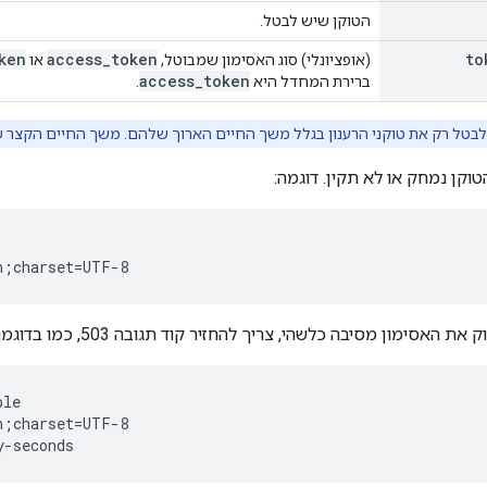
הטוקן שיש לבטל.
ken
access
_
token
to
(אופציונלי) סוג האסימון שמבוטל,
או
access
_
token
ברירת המחדל היא
.
בטל רק את טוקני הרענון בגלל משך החיים הארוך שלהם. משך החיים הקצר של 
וקן נמחק או לא תקין. דוגמה:
אסימון מסיבה כלשהי, צריך להחזיר קוד תגובה 503, כמו בדוגמה הבאה:
le

;charset=UTF-8
