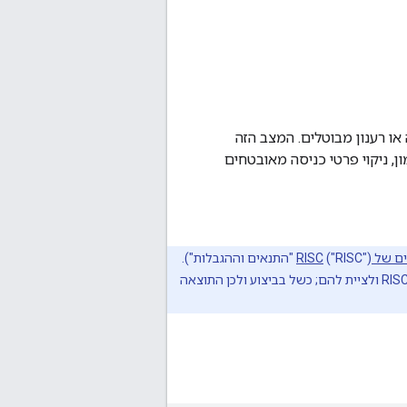
 הפלטפורמה יכולה להודיע ל-Google אסימוני גישה או רענון מבוטלים. המצב הזה
סימון, ניקוי פרטי כניסה מאובטחים
ל RISC
("RISC") "התנאים וההגבלות").
יש להשתמש באותות האלה רק למטרות אבטחה, מניעת הונאות וסשן למטרות ניהול. יש לעיין בתנאים של RISC ולציית להם; כשל בביצוע ולכן התוצאה