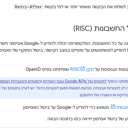
.
Retry-After
שבונות (RISC)
אם יש תמיכה בהגנה על כל החשבונות,
מאפשר ל-Google להודיע למשתמשים על שינויים במצב הקישור, ביטול התוקף של הא
בונות מבוססת על
תקן RISC
שפיתחנו בסיס OpenID.
ופקו בכפוף
לתנאים של Google APIs עבור השירות
ו
התנאים וההגבלות הנוספים ש
רויקט או השעיה של החשבון.
אבטחה
משמש כדי להודיע ל-Google על ביטול האסימון.
ע של ביטול אסימון ייראה כמו בדוגמה הבאה: