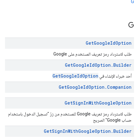
G
G
Get
Google
Id
Option
طلب لاسترداد رمز تعريف المستخدم على Google
Get
Google
Id
Option
.
Builder
GetGoogleIdOption
أحد خبراء الإنشاء في
Get
Google
Id
Option
.
Companion
Get
Sign
In
With
Google
Option
طلب لاسترداد رمز تعريف Google للمستخدم من زرّ "تسجيل الدخول باستخدام
حساب Google" الصريح
Get
Sign
In
With
Google
Option
.
Builder