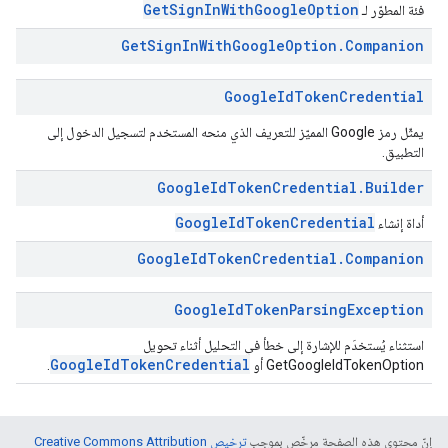
GetSignInWithGoogleOption
فئة المطوّر لـ
Get
Sign
In
With
Google
Option
.
Companion
Google
Id
Token
Credential
يمثّل رمز Google المميّز للتعريف الذي منحه المستخدم لتسجيل الدخول إلى
التطبيق.
Google
Id
Token
Credential
.
Builder
GoogleIdTokenCredential
أداة إنشاء
Google
Id
Token
Credential
.
Companion
Google
Id
Token
Parsing
Exception
استثناء يُستخدَم للإشارة إلى خطأ في التحليل أثناء تحويل
GoogleIdTokenCredential
GetGoogleIdTokenOption أو
.
إنّ محتوى هذه الصفحة مرخّص بموجب
ترخيص Creative Commons Attribution