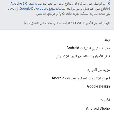
4.0‏
ما لم يُنصّ على خلاف ذلك، ونماذج الرموز مرخّصة بموجب
ترخيص Apache 2.0‏
.
للاطّلاع على التفاصيل، يُرجى مراجعة
سياسات موقع Google Developers‏
. إنّ Java
هي علامة تجارية مسجَّلة لشركة Oracle و/أو شركائها التابعين.
تاريخ التعديل الأخير: 2024-11-09 (حسب التوقيت العالمي المتفَّق عليه)
ربط
مدوّنة مطوّري تطبيقات Android
تلقّي الأخبار والنصائح عبر البريد الإلكتروني
مزيد من الموارد
الموقع الإلكتروني لمطوّري تطبيقات Android
Google Design
الأدوات
Android Studio