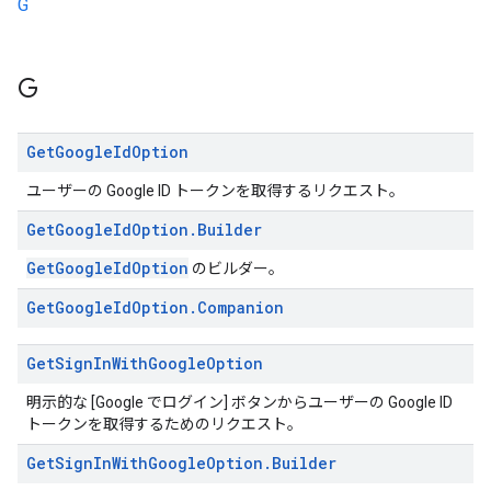
G
G
Get
Google
Id
Option
ユーザーの Google ID トークンを取得するリクエスト。
Get
Google
Id
Option
.
Builder
GetGoogleIdOption
のビルダー。
Get
Google
Id
Option
.
Companion
Get
Sign
In
With
Google
Option
明示的な [Google でログイン] ボタンからユーザーの Google ID
トークンを取得するためのリクエスト。
Get
Sign
In
With
Google
Option
.
Builder