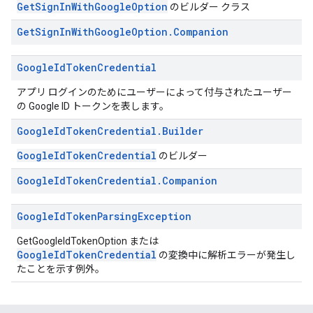
GetSignInWithGoogleOption
のビルダー クラス
Get
Sign
In
With
Google
Option
.
Companion
Google
Id
Token
Credential
アプリ ログインのためにユーザーによって付与されたユーザー
の Google ID トークンを表します。
Google
Id
Token
Credential
.
Builder
GoogleIdTokenCredential
のビルダー
Google
Id
Token
Credential
.
Companion
Google
Id
Token
Parsing
Exception
GetGoogleIdTokenOption または
GoogleIdTokenCredential
の変換中に解析エラーが発生し
たことを示す例外。