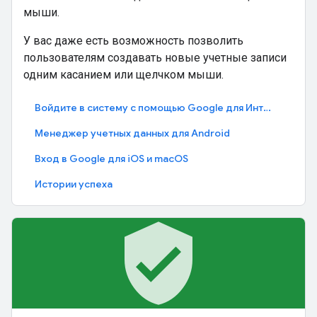
мыши.
У вас даже есть возможность позволить
пользователям создавать новые учетные записи
одним касанием или щелчком мыши.
Войдите в систему с помощью Google для Интернета (одним касанием)
Менеджер учетных данных для Android
Вход в Google для iOS и macOS
Истории успеха
verified_user