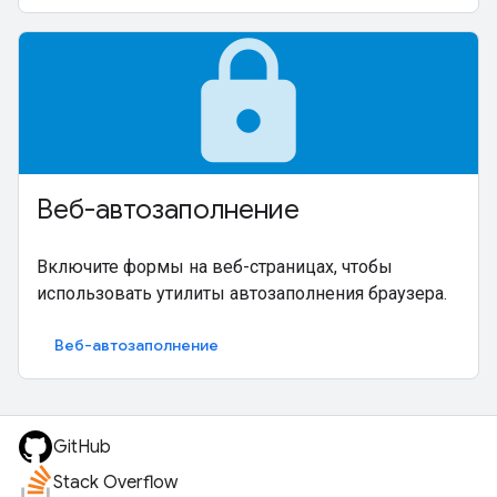
lock
Веб-автозаполнение
Включите формы на веб-страницах, чтобы
использовать утилиты автозаполнения браузера.
Веб-автозаполнение
GitHub
Stack Overflow