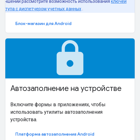
улучшений рассмотрите возможность использования
ключей
доступа с диспетчером учетных данных
.
Блок-магазин для Android
lock
Автозаполнение на устройстве
Включите формы в приложениях, чтобы
использовать утилиты автозаполнения
устройства.
Платформа автозаполнения Android