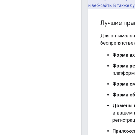
и веб-сайты B также б
Лучшие пра
Для оптимальн
беспрепятстве
Форма вх
Форма ре
платформ
Форма с
Форма сб
Домены 
в вашем 
регистрац
Приложен