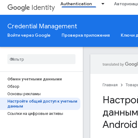
Authentication
Авторизац
Identity
Credential Management
Войти через Google
Проверка приложения
Ключи 
Обмен учетными данными
Главная
Товар
Обзор
Основы рекламы
Настро
Настройте общий доступ к учетным
данным
данным
Ссылки на цифровые активы
Android