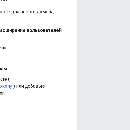
sole для нового домена,
асширение пользователей
ен»
.
ным
.
сте (
околу
) или добавьте
on.