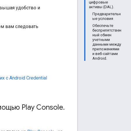
цифровые
активы (DAL).
овышая удобство и
Предварительн
ые условия
Обеспечьте
ем вам следовать
беспрепятствен
ный обмен
учетными
данными между
приложениями
и веб-сайтами
Android.
х с Android Credential
мощью Play Console
.