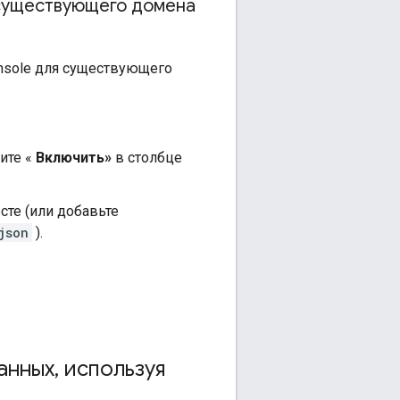
 существующего домена
nsole для существующего
ите «
Включить»
в столбце
сте (или добавьте
json
).
анных
,
используя