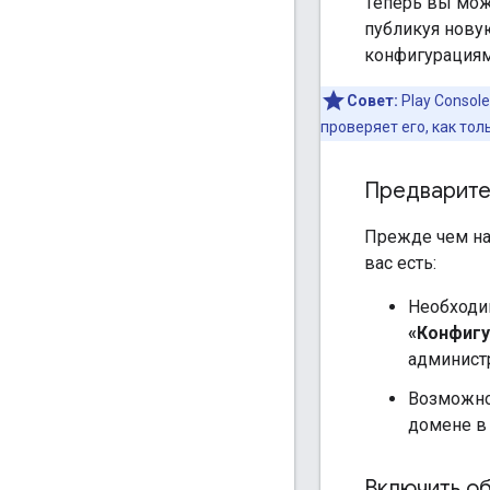
Теперь вы мож
публикуя новую
конфигурациям
Совет:
Play Consol
проверяет его, как то
Предварите
Прежде чем нас
вас есть:
Необходи
«Конфигу
администр
Возможно
домене в
Включить о