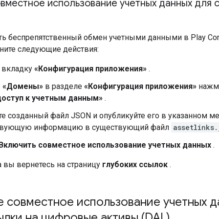
овместное использование учетных данных для
ть беспрепятственный обмен учетными данными в Play Co
ните следующие действия:
 вкладку
«Конфигурация приложения»
.
е
«Домены»
в разделе
«Конфигурация приложения»
нажм
оступ к учетным данным»
.
е созданный файл JSON и опубликуйте его в указанном ме
твующую информацию в существующий файл
assetlinks.
Включить совместное использование учетных данных
.
а вы вернетесь на страницу
глубоких ссылок
.
 совместное использование учетных д
ылки на цифровые активы (DAL)
.