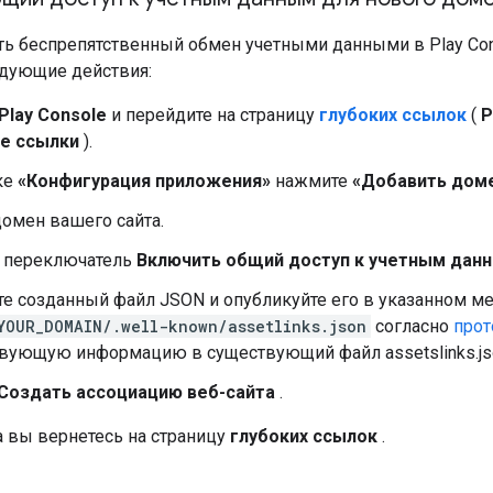
ть беспрепятственный обмен учетными данными в Play Con
дующие действия:
Play Console
и перейдите на страницу
глубоких ссылок
(
Р
ие ссылки
).
ке
«Конфигурация приложения»
нажмите
«Добавить дом
омен вашего сайта.
 переключатель
Включить общий доступ к учетным дан
е созданный файл JSON и опубликуйте его в указанном ме
YOUR_DOMAIN/.well-known/assetlinks.json
согласно
прот
твующую информацию в существующий файл assetslinks.js
Создать ассоциацию веб-сайта
.
а вы вернетесь на страницу
глубоких ссылок
.