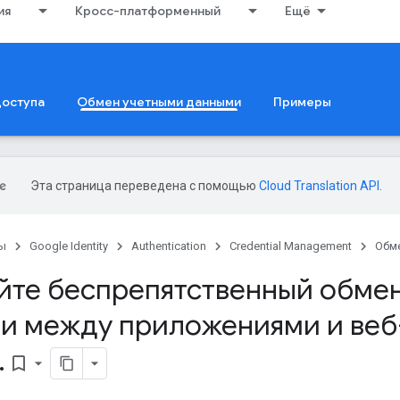
ия
Кросс-платформенный
Ещё
доступа
Обмен учетными данными
Примеры
Эта страница переведена с помощью
Cloud Translation API
.
ы
Google Identity
Authentication
Credential Management
Обм
йте беспрепятственный обме
и между приложениями и веб
.
bookmark_border