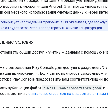
ете включить беспрепятственный обмен учетными данны
 версию приложения для Android. Этот метод упрощает пр
и совместного использования учетных данных через интер
e генерирует необходимый фрагмент JSON, указывает, где его опуб
лько он будет готов, чтобы предотвратить ошибки конфигурации.
льные условия
траивать общий доступ к учетным данным с помощью Play 
мые разрешения Play Console для доступа к разделам
«Гл
рация приложения»
. Если вы не являетесь владельцем уч
атора Play Console предоставить вам соответствующий до
сть публикации файла
/.well-known/assetlinks.json
в 
 соответствии с
синтаксисом ссылок на цифровые активы 
бщий доступ к учетным данным для нового дом