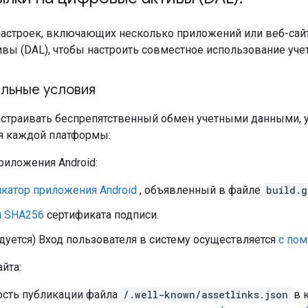
астроек, включающих несколько приложений или веб-сайт
вы (DAL), чтобы настроить совместное использование уче
льные условия
страивать беспрепятственный обмен учетными данными, убе
я каждой платформы:
риложения Android:
катор приложения Android
, объявленный в файле
build.g
и SHA256
сертификата подписи.
уется) Вход пользователя в систему осуществляется
с пом
йта:
сть публикации файла
/.well-known/assetlinks.json
в 