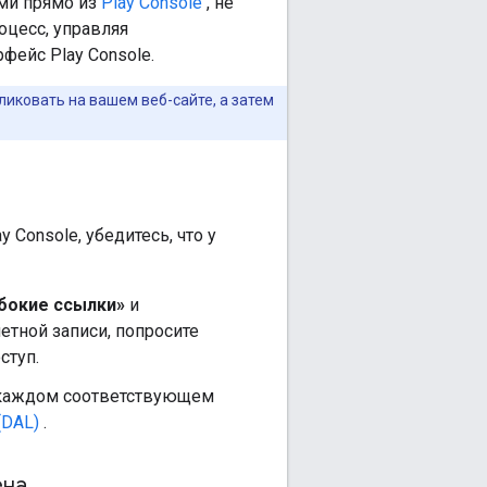
ми прямо из
Play Console
, не
оцесс, управляя
фейс Play Console.
ликовать на вашем веб-сайте, а затем
Console, убедитесь, что у
убокие ссылки»
и
етной записи, попросите
ступ.
каждом соответствующем
(DAL)
.
ена