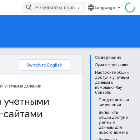
/
Содержание
Лучшие практики
Настройте общий
доступ к учетным
данным с
ен учетными данными
помощью Play
Console.
н учетными
Предварительн
ые условия
-сайтами
Включить
общий доступ к
учетным
данным для
нового домена
Включить