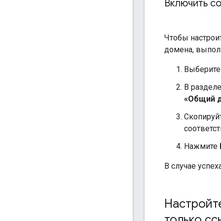
Включить с
Чтобы настрои
домена, выпол
Выберите
В раздел
«Общий д
Скопируйт
соответс
Нажмите
В случае успех
Настройте
только сс