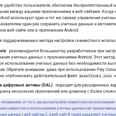
е удобство пользователя, обеспечив беспрепятственный
ыми между вашими приложениями и веб-сайтами. Когда н
roid используют один и тот же сервер управления учетны
зователям один раз сохранить учетные данные и автомати
ом веб-сайте или в приложении Android.
а поддерживаемых метода настройки совместного использ
ole
: рекомендуется большинству разработчиков при наст
ания учетных данных с приложениями Android. Этот метод
ое использование учетных данных без необходимости вып
я. Обратите внимание: даже при использовании Play Cons
мо опубликовать действительный файл
assetlinks.json
н
а цифровые активы (DAL)
: подходят для расширенных ва
ержка нескольких приложений или доменов с более слож
:
независимо от того, как вы настроили совместное использовани
ия совместного использования учетных данных как транзитивные. 
ные данные с веб-сайтом C, а веб-сайт B также разделяет учетные 