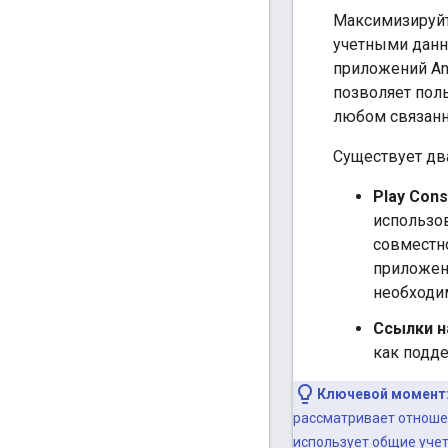
Максимизируйт
учетными данн
приложений And
позволяет поль
любом связанн
Существует дв
Play Cons
использов
совместн
приложени
необходи
Ссылки н
как подд
Ключевой момент
рассматривает отношен
использует общие учет