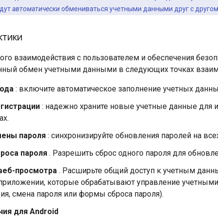
удут
автоматически
обмениваться учетными данными друг с другом
ктики
ого взаимодействия с пользователем и обеспечения безоп
нный обмен учетными данными в следующих точках взаим
ода
: включите автоматическое заполнение учетных данны
гистрации
: надежно храните новые учетные данные для 
ах.
мены пароля
: синхронизируйте обновления паролей на все
роса пароля
. Разрешить сброс одного пароля для обновл
веб-просмотра
. Расширьте общий доступ к учетным дан
приложении, которые обрабатывают управление учетными з
ия, смена пароля или формы сброса пароля).
ия для Android