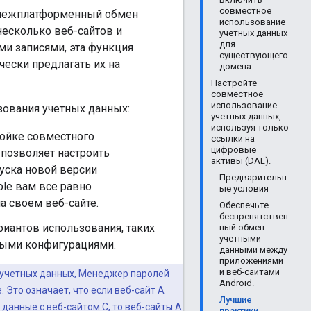
совместное
 межплатформенный обмен
использование
есколько веб-сайтов и
учетных данных
для
ми записями, эта функция
существующего
чески предлагать их на
домена
Настройте
совместное
использование
ования учетных данных:
учетных данных,
используя только
ройке совместного
ссылки на
цифровые
 позволяет настроить
активы (DAL).
уска новой версии
Предварительн
ole вам все равно
ые условия
а своем веб-сайте.
Обеспечьте
беспрепятствен
риантов использования, таких
ный обмен
учетными
ными конфигурациями.
данными между
приложениями
и веб-сайтами
е учетных данных, Менеджер паролей
Android.
Это означает, что если веб-сайт A
Лучшие
данные с веб-сайтом C, то веб-сайты A
практики