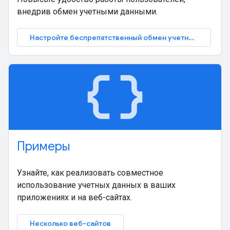
внедрив обмен учетными данными.
Настройте беспрепятственный обмен учетными данными
data_object
Примеры
Узнайте, как реализовать совместное
использование учетных данных в ваших
приложениях и на веб-сайтах.
Несколько веб-сайтов