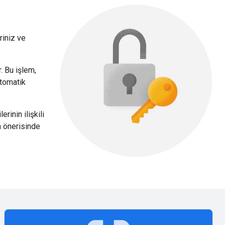
riniz ve
. Bu işlem,
otomatik
rinin ilişkili
a önerisinde