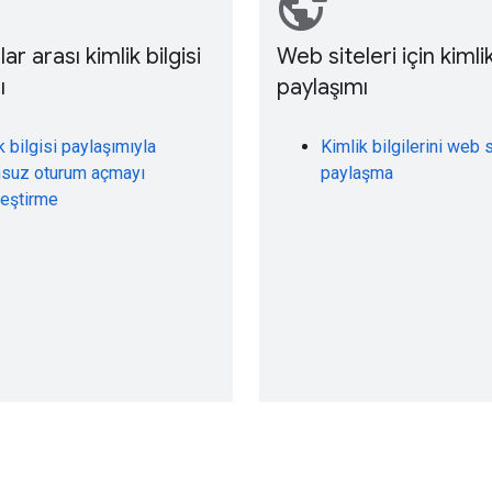
vpn_lock
ar arası kimlik bilgisi
Web siteleri için kimlik
ı
paylaşımı
k bilgisi paylaşımıyla
Kimlik bilgilerini web 
nsuz oturum açmayı
paylaşma
leştirme