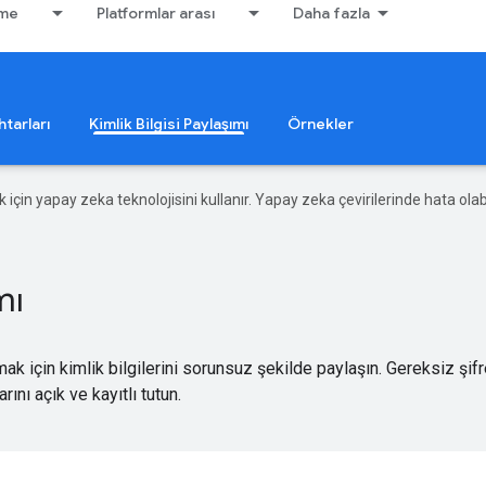
rme
Platformlar arası
Daha fazla
tarları
Kimlik Bilgisi Paylaşımı
Örnekler
ek için yapay zeka teknolojisini kullanır. Yapay zeka çevirilerinde hata olabi
mı
mak için kimlik bilgilerini sorunsuz şekilde paylaşın. Gereksiz şi
ını açık ve kayıtlı tutun.