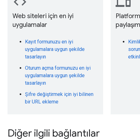
code
devices
Web siteleri için en iyi
Platforml
uygulamalar
paylaşım
Kayıt formunuzu en iyi
Kimli
uygulamalara uygun şekilde
soru
tasarlayın
etkin
Oturum açma formunuzu en iyi
uygulamalara uygun şekilde
tasarlayın
Şifre değiştirmek için iyi bilinen
bir URL ekleme
Diğer ilgili bağlantılar