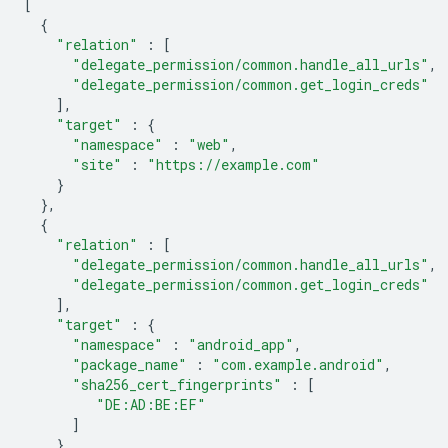
[
{
"relation"
:
[
"delegate_permission/common.handle_all_urls"
,
"delegate_permission/common.get_login_creds"
],
"target"
:
{
"namespace"
:
"web"
,
"site"
:
"https://example.com"
}
},
{
"relation"
:
[
"delegate_permission/common.handle_all_urls"
,
"delegate_permission/common.get_login_creds"
],
"target"
:
{
"namespace"
:
"android_app"
,
"package_name"
:
"com.example.android"
,
"sha256_cert_fingerprints"
:
[
"DE:AD:BE:EF"
]
}