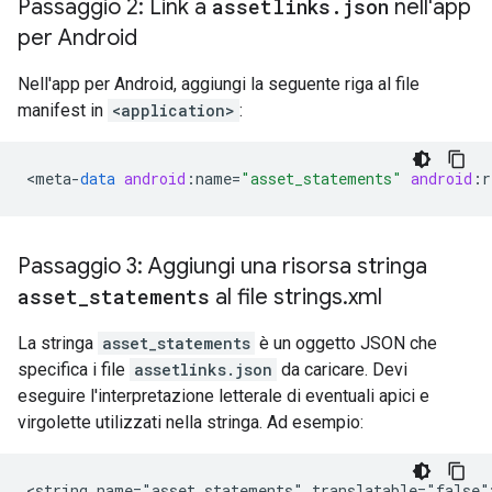
Passaggio 2: Link a
assetlinks
.
json
nell'app
per Android
Nell'app per Android, aggiungi la seguente riga al file
manifest in
<application>
:
<
meta
-
data
android
:
name
=
"asset_statements"
android
:
r
Passaggio 3: Aggiungi una risorsa stringa
asset
_
statements
al file strings
.
xml
La stringa
asset_statements
è un oggetto JSON che
specifica i file
assetlinks.json
da caricare. Devi
eseguire l'interpretazione letterale di eventuali apici e
virgolette utilizzati nella stringa. Ad esempio:
<string name="asset_statements" translatable="false">