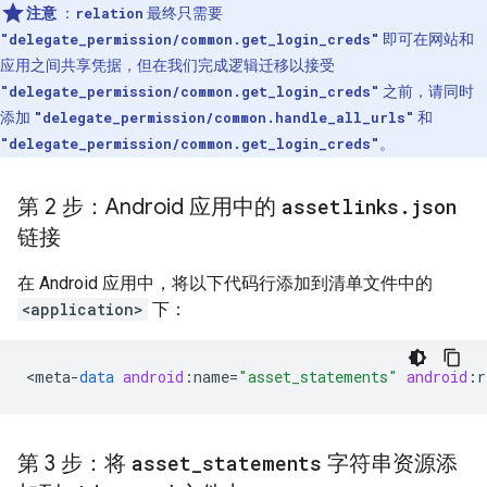
注意
：
relation
最终只需要
"delegate_permission/common.get_login_creds"
即可在网站和
应用之间共享凭据，但在我们完成逻辑迁移以接受
"delegate_permission/common.get_login_creds"
之前，请同时
添加
"delegate_permission/common.handle_all_urls"
和
"delegate_permission/common.get_login_creds"
。
第 2 步：Android 应用中的
assetlinks
.
json
链接
在 Android 应用中，将以下代码行添加到清单文件中的
<application>
下：
<
meta
-
data
android
:
name
=
"asset_statements"
android
:
r
第 3 步：将
asset
_
statements
字符串资源添