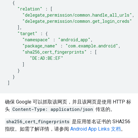
{
"relation"
:
[
"delegate_permission/common.handle_all_urls"
,
"delegate_permission/common.get_login_creds"
],
"target"
:
{
"namespace"
:
"android_app"
,
"package_name"
:
"com.example.android"
,
"sha256_cert_fingerprints"
:
[
"DE:AD:BE:EF"
]
}
}
]
确保 Google 可以抓取该网页，并且该网页是使用 HTTP 标
头
Content-Type: application/json
传送的。
sha256_cert_fingerprints
是应用签名证书的 SHA256
指纹。如需了解详情，请参阅
Android App Links 文档
。