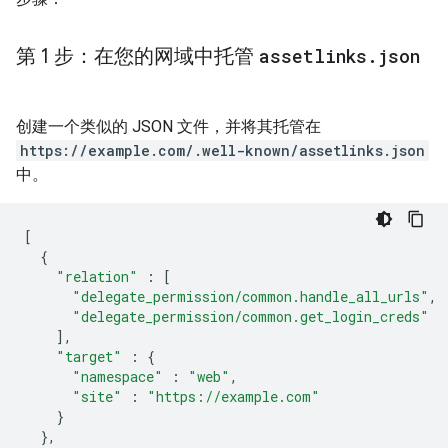
第 1 步：在您的网域中托管
assetlinks
.
json
创建一个类似的 JSON 文件，并将其托管在
https://example.com/.well-known/assetlinks.json
中。
[
{
"relation"
:
[
"delegate_permission/common.handle_all_urls"
,
"delegate_permission/common.get_login_creds"
],
"target"
:
{
"namespace"
:
"web"
,
"site"
:
"https://example.com"
}
},