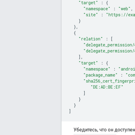
"target"
:
{
"namespace"
:
"web"
,
"site"
:
"https://ex
}
},
{
"relation"
:
[
"delegate_permission/
"delegate_permission/
],
"target"
:
{
"namespace"
:
"andro
"package_name"
:
"co
"sha256_cert_fingerpr
"DE:AD:BE:EF"
]
}
}
]
Убедитесь, что он доступе