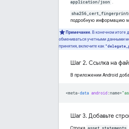
application/json
.
sha256_cert_fingerprint
подробную информацию м
Примечание.
В конечном итоге 
обмениваться учетными данными ме
принятия, включите как
"delegate_
Шаг 2
.
Ссылка на фа
В приложении Android доб
<
meta
-
data
android
:
name
=
"as
Шаг 3
.
Добавьте стро
Строка
asset_statements