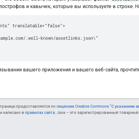
острофов и кавычек, которые вы используете в строке. Н
nts" translatable="false">

ample.com/.well-known/assetlinks.json\"

язывании вашего приложения и вашего веб-сайта, прочти
 странице предоставляется по
лицензии Creative Commons "С указанием а
ом написано в
правилах сайта
. Java – это зарегистрированный товарный 
.