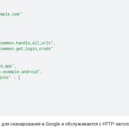
ample.com"
common.handle_all_urls"
,
common.get_login_creds"
id_app"
,
m.example.android"
,
ints"
:
[
н для сканирования в Google и обслуживается с HTTP-заго