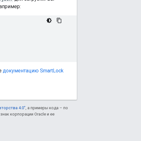
апример:
те
документацию SmartLock
вторства 4.0"
, а примеры кода – по
знак корпорации Oracle и ее