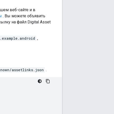
шем веб-сайте и в
ы
. Вы можете объявить
ылку на файл Digital Asset
.example.android
,
nown/assetlinks.json
.