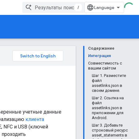
/
Содержание
Интеграция
Совместимость с
вашим сайтом
Шаг 1. Разместите
файл
assetlinks.json в
своем домене.
Шаг 2. Ссылка на
файл
assetlinks.json в
оверенные учетные данные
приложении для
Android.
реализацию
клиента
Шаг 3. Добавьте
, NFC и USB (ключей
строковый ресурс
ю проходить
asset_statements в