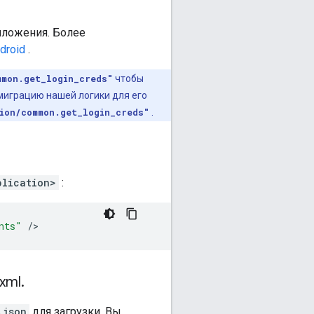
иложения. Более
droid
.
mmon.get_login_creds"
чтобы
миграцию нашей логики для его
ion/common.get_login_creds"
.
plication>
:
nts"
/
xml
.
.json
для загрузки. Вы