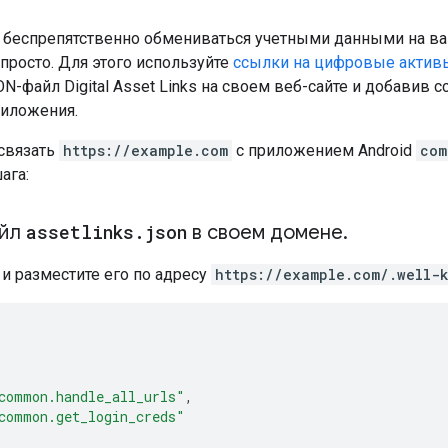
 беспрепятственно обмениваться учетными данными на ва
просто. Для этого используйте
ссылки на цифровые актив
-файл Digital Asset Links на своем веб-сайте и добавив сс
риложения.
 связать
https://example.com
с приложением Android
com
ага:
айл
assetlinks
.
json
в своем домене
.
и разместите его по адресу
https://example.com/.well-k
common.handle_all_urls"
,
common.get_login_creds"