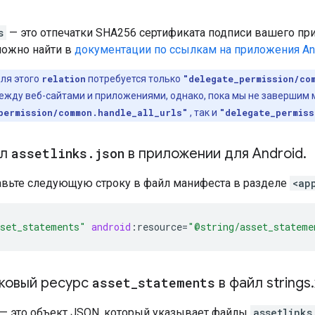
s
— это отпечатки SHA256 сертификата подписи вашего пр
ожно найти в
документации по ссылкам на приложения An
для этого
relation
потребуется только
"delegate_permission/co
жду веб-сайтами и приложениями, однако, пока мы не завершим 
permission/common.handle_all_urls"
, так и
"delegate_permiss
йл
assetlinks
.
json
в приложении для Android
.
авьте следующую строку в файл манифеста в разделе
<ap
set_statements"
android
:
resource
=
"@string/asset_stateme
ковый ресурс
asset
_
statements
в файл strings
.
— это объект JSON, который указывает файлы
assetlinks