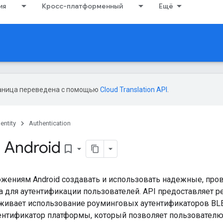
ия
Кросс-платформенный
Ещё
аница переведена с помощью
Cloud Translation API
.
entity
Authentication
 Android
bookmark_border
ожениям Android создавать и использовать надежные, пр
а для аутентификации пользователей. API предоставляет 
рживает использование роуминговых аутентификаторов BLE
утентификатор платформы, который позволяет пользовател