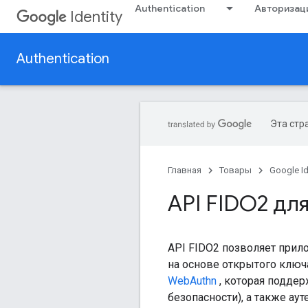
Authentication
Авторизац
Identity
Authentication
Эта стр
Главная
Товары
Google Id
API FIDO2 для
API FIDO2 позволяет прил
на основе открытого ключ
WebAuthn
, которая подде
безопасности), а также а