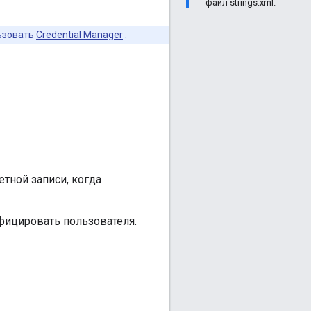
файл strings.xml.
льзовать
Credential Manager
.
тной записи, когда
фицировать пользователя.