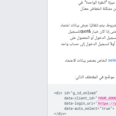
يزة "النقرة الواحدة". في
ن مشكلة انخفاض معدّل
روط، يتم تلقائيًا عرض بيانات اعتماد
رمز التعريف المميز للمستخدم بدون أي تفاعل من المستخدم. في حال عدم استيفاء هذه الشروط، وحتى إذا كان خيار &quot;تسجيل
 واحدة لتسجيل الدخول أو الحصول على
 موقعك الإلكتروني، سيُطلب منه أولاً تسجيل الدخول إلى حساب واحد
sel
الخاص بعنصر بيانات الاعتماد
و موضّح في المقتطف التالي:
<div id="g_id_onload"

     data-client_id="
YOUR_GOO
     data-login_uri="
https://
     data-auto_select="true">
