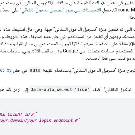
التغيير في معدّل الإحالات الناجحة على موقعك الإلكتروني الحالي الذي يستخدم م
التحسينات على ميزة "تسجيل الدخول التلقائي"
على الحدّ م
حة.
 التي تم تفعيل ميزة "تسجيل الدخول التلقائي" فيها، وفي حال استيفاء هذه الش
الدخول التلقائي&quot; مفعّلاً على الصفحة، سيتم تلقائيًا توجيه المستخدم إلى مسار نقرة
الموافقة. إذا كان لدى المستخدم حسابات متعدّدة على Google وزار
جاح ميزة "تسجيل الدخول التلقائي" باستخدام القيمة
auto
في حقل
ect_by
الدخول التلقائي"، أضِف
data-auto_select="true"
إلى الرمز، كما ه
GLE_CLIENT_ID
"

your.domain/your_login_endpoint
"
