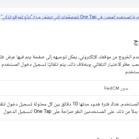
محسّن في One Tap للمتصفّحات التي تتضمّن ميزة "تتبُّع المواقع الذكي"
ت
ج
يجب حظر الاختيار التلقائي. وبخلاف ذلك، يتم تلقائيًا تسجيل دخول المستخدم
ستخدم.
بدون FedCM
لتحسين تجربة المستخدم، هناك فترة هدوء مدتها 10 دقائق بين كل مح