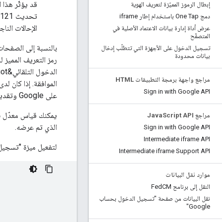
قد يؤثّر هذا 
إبطال الرموز المميّزة لتعريف الهوية
تحديث Chrome M121، تعمل
دمج One Tap باستخدام إطار iframe
الإحالات الناج
عرض أداة إدارة بيانات الاعتماد الأصلية في
المتصفّح
بالنسبة إلى الصفحات
تسجيل الدخول على الأجهزة التي تتطلّب إدخال
بيانات محدودة
مراجع واجهة برمجة التطبيقات HTML
Sign in with Google API
على Google وتقديم موافقته على هذا الحساب.
يمكنك قياس معدّل ن
مراجع Java
Script API
الذي تم عرضه.
Sign in with Google API
Intermediate iframe API
لتفعيل ميزة "تسجيل 
Intermediate iframe Support API
موارد نقل البيانات
النقل إلى برنامج Fed
CM
نقل البيانات من صفحة "تسجيل الدخول بحساب
Google"