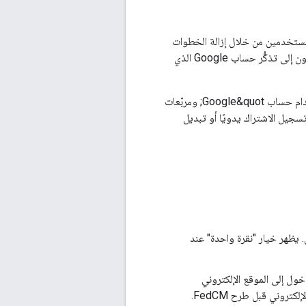
وفّر تجربة سلسة للمستخدمين من خلال إزالة الخطوات
اليدوية التي يجب أن يتّخذها المستخدمون عند الرجوع إلى موقعك الإلكتروني. لا يحتاج المستخدمون إلى تذكُّر حساب Google الذي
تهدف ميزة &quot;تسجيل الدخول التلقائي&quot; إلى استكمال زر &quot;تسجيل الدخول باستخدام حساب Google&quot; ومربّعات
م تسجيل الاشتراك يدويًا أو تبديل
 لم يتم إجراء سوى محاولة تسجيل دخول واحدة خلال آخر 10 دقائق. يظهر خيار "نقرة واحدة" عند
تسجيل الدخول إلى الموقع الإلكتروني
باستخدام حساب Google في كل مثيل من Chrome، حتى إذا وافق المستخدم على الموقع الإلكتروني قبل طرح FedCM.