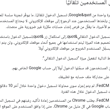
لمستخدمين تلقائيًا
تتيح ميزة &quot;نقرة واحدة من Google&quot; تسجيل الدخول تلقائيًا، ما ي
م الأخيرة، ما يقلّل من فرص إنشاء حسابات مكرّرة غير ضرورية على منصتك.
One Tap. تم تصميم هذه الميزة ليتم استخدامها في جميع أنحاء موقعك الإلكتروني، ولن يت
يسجّل المستخدم الخروج من موقعك الإلكتروني أولاً.
التالية لتفعيل ميزة "تسجيل الدخول التلقائي":
تخدمون قد سجّلوا الدخول أولاً إلى حساب Google الخاص بهم،
على مشاركة ملف حسابه مع تطبيقك
عند استخدام FedCM،
ت تسجيل الدخول خلال هذه الفترة.
عند استخدام FedCM، يطلب Chrome من المستخدمين إعادة تأكيد رغبتهم في 