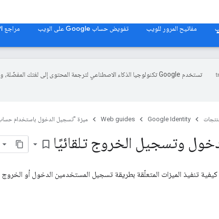
مفاتيح المرور للويب
تفويض حساب Google على الويب
مراجع Web API
تستخدم Google تكنولوجيا الذكاء الاصطناعي لترجمة المحتوى إلى لغتك المفضّلة، 
منتجات
Google Identity
Web guides
ميزة "تسجيل الدخول باستخدام حساب Google" على الو
خول وتسجيل الخروج تلقائيًا
bookmark_border
فية تنفيذ الميزات المتعلّقة بطريقة تسجيل المستخدمين الدخول أو الخروج ب