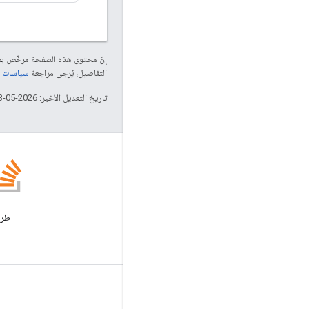
إنّ محتوى هذه الصفحة مرخّص 
التفاصيل، يُرجى مراجعة
سياسات موقع elopers
تاريخ التعديل الأخير: 2026-05-13 (حسب التوقيت العالمي المتفَّق عليه)
GitHub
جرِّب العيّنات وجرِّب بنفسك
طرح
معلومات المنتج