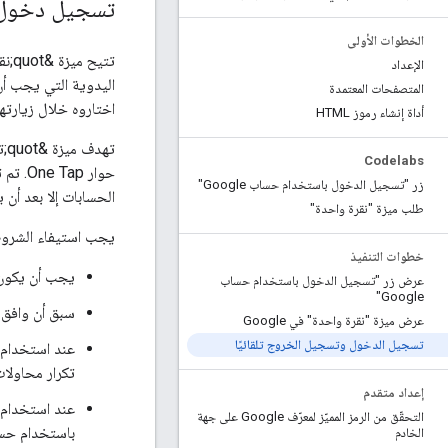
تسجيل دخول ا
الخطوات الأولى
الإعداد
المتصفحات المعتمدة
اختاروه خلال زيارته
أداة إنشاء رموز HTML
Codelabs
حوار 
زر "تسجيل الدخول باستخدام حساب Google"
الحسابات إلا بعد أن 
طلب ميزة "نقرة واحدة"
يجب استيفاء الشروط 
خطوات التنفيذ
يجب أن يكون المس
عرض زر "تسجيل الدخول باستخدام حساب
Google"
سبق أن وافق 
عرض ميزة "نقرة واحدة" في Google
تسجيل الدخول وتسجيل الخروج تلقائيًا
تكرار محاولا
إعداد متقدم
التحقّق من الرمز المميّز لمعرّف Google على جهة
الخادم