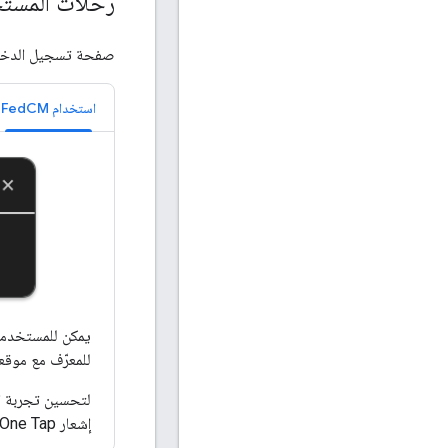
رحلات المستخ
صفحة تسجيل الدخول
استخدام FedCM
يمكن للمستخدمين
للمعرّف مع موقع
إشعار One Tap بدلاً من ذلك. على المستخدمين النقر صراحةً على One Tap لتسجيل الدخول.