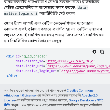
ব্যবহারকারীর পাসওয়ার্ড শংসাপত্র সংরক্ষণ করে। ব্রাউজারের
নেটিভ ক্রেডেনশিয়াল ম্যানেজার সক্ষম করতে,
data-
native_login_uri
অ্যাট্রিবিউট সেট করুন।
ওয়ান ট্যাপ প্রম্পট এবং নেটিভ ক্রেডেনশিয়াল ম্যানেজার
ডায়ালগ একই পৃষ্ঠায় একসাথে প্রদর্শিত হয় না। নেটিভ ডায়ালগ
শুধুমাত্র তখনই প্রদর্শিত হয় যখন ওয়ান ট্যাপ প্রম্পট প্রদর্শিত হয়
না। নিম্নলিখিত কোড উদাহরণ দেখুন:
<div
id
=
"g_id_onload"
data-client_id
=
"
YOUR_GOOGLE_CLIENT_ID
"
data-login_uri
=
"
https://your.domain/your_login_
data-native_login_uri
=
"
https://your.domain/your
</div>
অন্য কিছু উল্লেখ না করা থাকলে, এই পৃষ্ঠার কন্টেন্ট
Creative Commons
Attribution 4.0 License
-এর অধীনে এবং কোডের নমুনাগুলি
Apache 2.0
License
-এর অধীনে লাইসেন্স প্রাপ্ত। আরও জানতে,
Google Developers সাইট
নীতি
দেখুন। Java হল Oracle এবং/অথবা তার অ্যাফিলিয়েট সংস্থার রেজিস্টার্ড