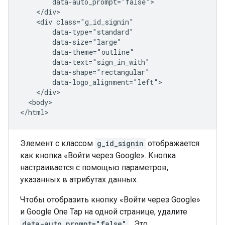
        data-auto_prompt="false">

    </div>

    <div class="g_id_signin"

        data-type="standard"

        data-size="large"

        data-theme="outline"

        data-text="sign_in_with"

        data-shape="rectangular"

        data-logo_alignment="left">

    </div>

  <body>

Элемент с классом
g_id_signin
отображается
как кнопка «Войти через Google». Кнопка
настраивается с помощью параметров,
указанных в атрибутах данных.
Чтобы отобразить кнопку «Войти через Google»
и Google One Tap на одной странице, удалите
data-auto_prompt="false"
. Это