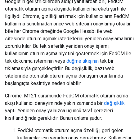
Google'ın geliştiricilerden aldığı yanıtlardan biri, FedCM
otomatik oturum açma akışında kullanıcı hareketi şartı ile
ilgiliydi. Chrome, gizliliği artırmak için kullanıcıların FedCM
kullanıma sunulmadan önce web sitesini onaylamış olsalar
bile her Chrome örneğinde Google Hesabı ile web
sitesinde oturum açmak istediklerini yeniden onaylamalarını
zorunlu kılar. Bu tek seferlik yeniden onay işlemi,
kullanıcının oturum açma niyetini göstermek için FedCM ile
tek dokunma isteminin veya
düğme akışının
tek bir
tıklamasıyla gerçekleştirilir. Bu değişiklik, bazı web
sitelerinde otomatik oturum açma dönüşüm oranlarında
başlangıçta kesintiye neden olabilir.
Chrome, M121 sürümünde FedCM otomatik oturum açma
akışı kullanıcı deneyiminde yakın zamanda bir
değişiklik
yaptı. Yeniden onay yalnızca üçüncü taraf çerezleri
kısıtlandığında gereklidir. Bunun anlamı şudur:
FedCM otomatik oturum açma özelliği, geri gelen
kullanıcılar için yeniden onay gerektirmez. Kullanıcılar