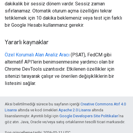
dakikalık bir sessiz dönem vardır. Sessiz zaman
sıfırlanamaz. Otomatik oturum açma özelliğini tekrar
tetiklemek için 10 dakika beklemeniz veya test için farklı
bir Google Hesabı kullanmanız gerekir.
Yararlı kaynaklar
Özel Korumalı Alan Analiz Aracı
(PSAT), FedCM gibi
alternatif API'lerin benimsenmesine yardımcı olan bir
Chrome DevTools uzantısıdır. Etkilenen özellikler için
sitenizi tarayarak çalışır ve önerilen değişikliklerin bir
listesini sağlar.
Aksi belirtilmediği sürece bu sayfanın içeriği
Creative Commons Atıf 4.0
Lisansı
altında ve kod örnekleri
Apache 2.0 Lisansı
altında
lisanslanmıştır. Ayrıntılı bilgi için
Google Developers Site Politikaları
'na
göz atın. Java, Oracle ve/veya satış ortaklarının tescilli ticari markasıdır.
Son güncelleme tarihi: 2026-02-11 UTC.