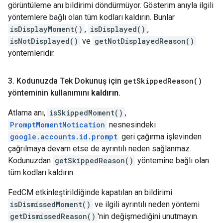
görüntüleme anı bildirimi döndürmüyor. Gösterim anıyla ilgili
yöntemlere bağlı olan tüm kodları kaldırın. Bunlar
isDisplayMoment()
,
isDisplayed()
,
isNotDisplayed()
ve
getNotDisplayedReason()
yöntemleridir.
3
.
Kodunuzda Tek Dokunuş için
get
Skipped
Reason(
)
yönteminin kullanımını
kaldırın
.
Atlama anı,
isSkippedMoment()
,
PromptMomentNotication
nesnesindeki
google.accounts.id.prompt
geri çağırma işlevinden
çağrılmaya devam etse de ayrıntılı neden sağlanmaz.
Kodunuzdan
getSkippedReason()
yöntemine bağlı olan
tüm kodları kaldırın.
FedCM etkinleştirildiğinde kapatılan an bildirimi
isDismissedMoment()
ve ilgili ayrıntılı neden yöntemi
getDismissedReason()
'nin değişmediğini unutmayın.