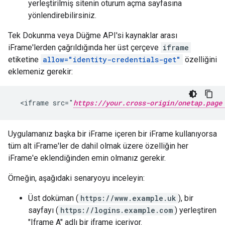
yerleştirilmiş sitenin oturum açma sayfasına
yönlendirebilirsiniz.
Tek Dokunma veya Düğme API'si kaynaklar arası
iFrame'lerden çağrıldığında her üst çerçeve
iframe
etiketine
allow="identity-credentials-get"
özelliğini
eklemeniz gerekir:
  <iframe src="
https://your.cross-origin/onetap.page
Uygulamanız başka bir iFrame içeren bir iFrame kullanıyorsa
tüm alt iFrame'ler de dahil olmak üzere özelliğin her
iFrame'e eklendiğinden emin olmanız gerekir.
Örneğin, aşağıdaki senaryoyu inceleyin:
Üst doküman (
https://www.example.uk
), bir
sayfayı (
https://logins.example.com
) yerleştiren
"Iframe A" adlı bir iframe içeriyor.