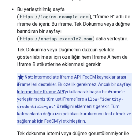
Bu yerleştirilmiş sayfa
(
https://logins.example.com
), "Iframe B" adlı bir
iframe de içerir. Bu iframe, Tek Dokunma veya düğme
barındıran bir sayfayı
(
https://onetap.example2.com
) daha yerleştirir.
Tek Dokunma veya Düğme'nin düzgün şekilde
gösterilebilmesi için özelliğin hem Iframe A hem de
Iframe B etiketlerine eklenmesi gerekir.
Not:
Intermediate Iframe API
, FedCM kaynaklar arası
iFrame'leri destekler. Ek özellik gerekmez. Ancak bir sayfayı
Intermediate Iframe API
'yi kullanarak başka bir iFrame'e
yerleştirirseniz tüm üst iFrame'lere
allow="identity-
credentials-get"
özelliğini eklemeniz gerekir. Tüm
katmanlarda doğru izin politikası kurulumunu test etmek ve
sağlamak için
FedCM'yi etkinleştirin
.
Tek dokunma istemi veya düğme görüntülenmiyor ile