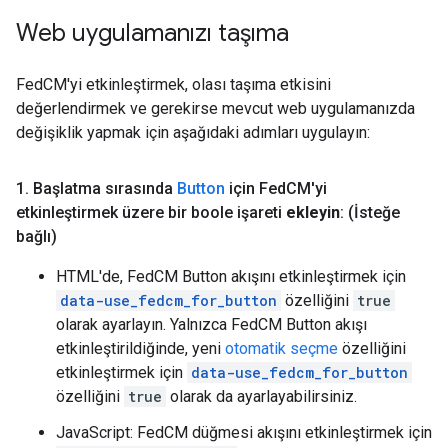
Web uygulamanızı taşıma
FedCM'yi etkinleştirmek, olası taşıma etkisini
değerlendirmek ve gerekirse mevcut web uygulamanızda
değişiklik yapmak için aşağıdaki adımları uygulayın:
1
.
Başlatma sırasında
Button
için Fed
CM'yi
etkinleştirmek üzere bir boole işareti
ekleyin
: (İsteğe
bağlı)
HTML'de, FedCM Button akışını etkinleştirmek için
data-use_fedcm_for_button
özelliğini
true
olarak ayarlayın. Yalnızca FedCM Button akışı
etkinleştirildiğinde, yeni
otomatik seçme
özelliğini
etkinleştirmek için
data-use_fedcm_for_button
özelliğini
true
olarak da ayarlayabilirsiniz.
JavaScript: FedCM düğmesi akışını etkinleştirmek için