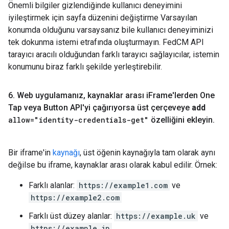
Önemli bilgiler gizlendiğinde kullanıcı deneyimini
iyileştirmek için sayfa düzenini değiştirme Varsayılan
konumda olduğunu varsaysanız bile kullanıcı deneyiminizi
tek dokunma istemi etrafında oluşturmayın. FedCM API
tarayıcı aracılı olduğundan farklı tarayıcı sağlayıcılar, istemin
konumunu biraz farklı şekilde yerleştirebilir.
6
.
Web uygulamanız
,
kaynaklar arası i
Frame'lerden One
Tap veya Button API'yi çağırıyorsa üst çerçeveye
add
allow="identity-credentials-get"
özelliğini ekleyin
.
Bir iframe'in
kaynağı
, üst öğenin kaynağıyla tam olarak aynı
değilse bu iframe, kaynaklar arası olarak kabul edilir. Örnek:
Farklı alanlar:
https://example1.com
ve
https://example2.com
Farklı üst düzey alanlar:
https://example.uk
ve
https://example.jp