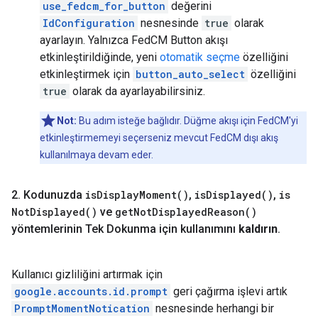
use_fedcm_for_button
değerini
IdConfiguration
nesnesinde
true
olarak
ayarlayın. Yalnızca FedCM Button akışı
etkinleştirildiğinde, yeni
otomatik seçme
özelliğini
etkinleştirmek için
button_auto_select
özelliğini
true
olarak da ayarlayabilirsiniz.
Not:
Bu adım isteğe bağlıdır. Düğme akışı için FedCM'yi
etkinleştirmemeyi seçerseniz mevcut FedCM dışı akış
kullanılmaya devam eder.
2
.
Kodunuzda
is
Display
Moment(
)
,
is
Displayed(
)
,
is
Not
Displayed(
)
ve
get
Not
Displayed
Reason(
)
yöntemlerinin Tek Dokunma için kullanımını
kaldırın
.
Kullanıcı gizliliğini artırmak için
google.accounts.id.prompt
geri çağırma işlevi artık
PromptMomentNotication
nesnesinde herhangi bir