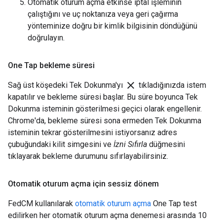
Otomatik oturum açma etkinse iptal işleminin
çalıştığını ve uç noktanıza veya geri çağırma
yönteminize doğru bir kimlik bilgisinin döndüğünü
doğrulayın.
One Tap bekleme süresi
close
Sağ üst köşedeki Tek Dokunma'yı
tıkladığınızda istem
kapatılır ve bekleme süresi başlar. Bu süre boyunca Tek
Dokunma isteminin gösterilmesi geçici olarak engellenir.
Chrome'da, bekleme süresi sona ermeden Tek Dokunma
isteminin tekrar gösterilmesini istiyorsanız adres
çubuğundaki kilit simgesini ve
İzni Sıfırla
düğmesini
tıklayarak bekleme durumunu sıfırlayabilirsiniz.
Otomatik oturum açma için sessiz dönem
FedCM kullanılarak
otomatik oturum açma
One Tap test
edilirken her otomatik oturum açma denemesi arasında 10