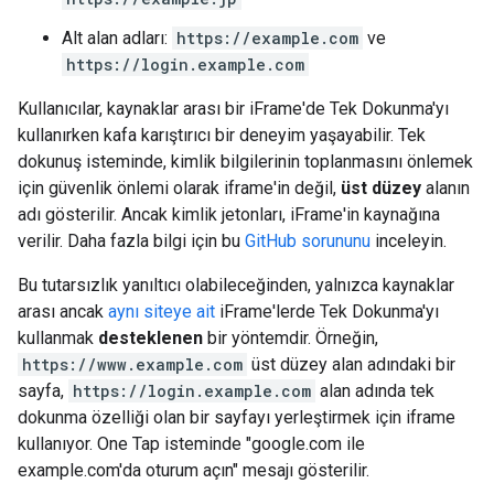
Alt alan adları:
https://example.com
ve
https://login.example.com
Kullanıcılar, kaynaklar arası bir iFrame'de Tek Dokunma'yı
kullanırken kafa karıştırıcı bir deneyim yaşayabilir. Tek
dokunuş isteminde, kimlik bilgilerinin toplanmasını önlemek
için güvenlik önlemi olarak iframe'in değil,
üst düzey
alanın
adı gösterilir. Ancak kimlik jetonları, iFrame'in kaynağına
verilir. Daha fazla bilgi için bu
GitHub sorununu
inceleyin.
Bu tutarsızlık yanıltıcı olabileceğinden, yalnızca kaynaklar
arası ancak
aynı siteye ait
iFrame'lerde Tek Dokunma'yı
kullanmak
desteklenen
bir yöntemdir. Örneğin,
https://www.example.com
üst düzey alan adındaki bir
sayfa,
https://login.example.com
alan adında tek
dokunma özelliği olan bir sayfayı yerleştirmek için iframe
kullanıyor. One Tap isteminde "google.com ile
example.com'da oturum açın" mesajı gösterilir.