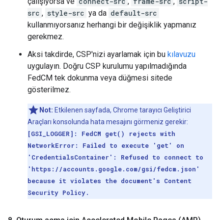
çalışıyorsa ve
connect-src
,
frame-src
,
script-
src
,
style-src
ya da
default-src
kullanmıyorsanız herhangi bir değişiklik yapmanız
gerekmez.
Aksi takdirde, CSP'nizi ayarlamak için bu
kılavuzu
uygulayın. Doğru CSP kurulumu yapılmadığında
FedCM tek dokunma veya düğmesi sitede
gösterilmez.
Not:
Etkilenen sayfada, Chrome tarayıcı Geliştirici
Araçları konsolunda hata mesajını görmeniz gerekir:
[GSI_LOGGER]: FedCM get() rejects with
NetworkError: Failed to execute 'get' on
'CredentialsContainer': Refused to connect to
'https://accounts.google.com/gsi/fedcm.json'
because it violates the document's Content
Security Policy.