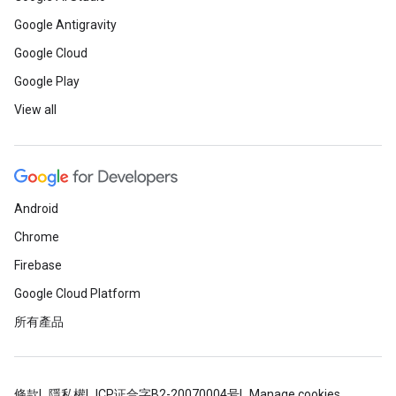
Google Antigravity
Google Cloud
Google Play
View all
Android
Chrome
Firebase
Google Cloud Platform
所有產品
條款
隱私權
ICP证合字B2-20070004号
Manage cookies