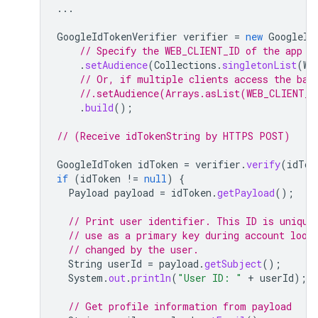
...
GoogleIdTokenVerifier
verifier
=
new
GoogleId
// Specify the WEB_CLIENT_ID of the app t
.
setAudience
(
Collections
.
singletonList
(
WE
// Or, if multiple clients access the bac
//.setAudience(Arrays.asList(WEB_CLIENT_I
.
build
();
// (Receive idTokenString by HTTPS POST)
GoogleIdToken
idToken
=
verifier
.
verify
(
idTok
if
(
idToken
!=
null
)
{
Payload
payload
=
idToken
.
getPayload
();
// Print user identifier. This ID is unique
// use as a primary key during account look
// changed by the user.
String
userId
=
payload
.
getSubject
();
System
.
out
.
println
(
"User ID: "
+
userId
);
// Get profile information from payload