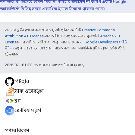
শনাক্তকারী হিসেবে ইমেল ঠিকানা ব্যবহার
করবেন না
কারণ একটি Google
অ্যাকাউন্টে বিভিন্ন সময়ে একাধিক ইমেল ঠিকানা থাকতে পারে।
অন্য কিছু উল্লেখ না করা থাকলে, এই পৃষ্ঠার কন্টেন্ট
Creative Commons
Attribution 4.0 License
-এর অধীনে এবং কোডের নমুনাগুলি
Apache 2.0
License
-এর অধীনে লাইসেন্স প্রাপ্ত। আরও জানতে,
Google Developers সাইট
নীতি
দেখুন। Java হল Oracle এবং/অথবা তার অ্যাফিলিয়েট সংস্থার রেজিস্টার্ড
ট্রেডমার্ক।
2026-02-18 UTC-তে শেষবার আপডেট করা হয়েছে।
গিটহাব
স্ট্যাক ওভারফ্লো
ব্লগ
ক্রোমিয়াম ব্লগ
পণ্যর বিবরণ