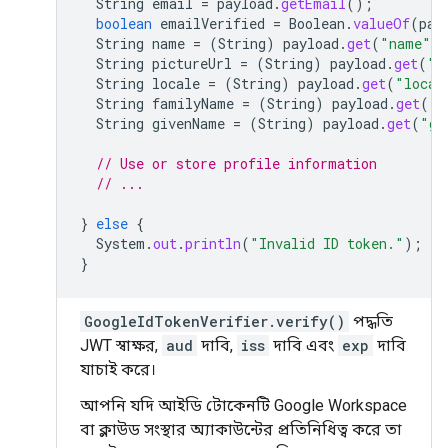
String
email
=
payload
.
getEmail
();
boolean
emailVerified
=
Boolean
.
valueOf
(
pay
String
name
=
(
String
)
payload
.
get
(
"name"
)
String
pictureUrl
=
(
String
)
payload
.
get
(
"p
String
locale
=
(
String
)
payload
.
get
(
"local
String
familyName
=
(
String
)
payload
.
get
(
"f
String
givenName
=
(
String
)
payload
.
get
(
"gi
// Use or store profile information
// ...
}
else
{
System
.
out
.
println
(
"Invalid ID token."
);
}
GoogleIdTokenVerifier.verify()
পদ্ধতি
JWT স্বাক্ষর,
aud
দাবি,
iss
দাবি এবং
exp
দাবি
যাচাই করে।
আপনি যদি আইডি টোকেনটি Google Workspace
বা ক্লাউড সংস্থার অ্যাকাউন্টের প্রতিনিধিত্ব করে তা