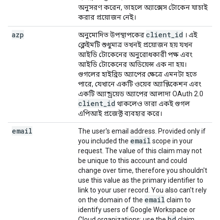
অনুসরণ করেন, তাহলে অ্যাক্সেস টোকেন যাচাই
করার প্রয়োজন নেই।
azp
client
_
id
অনুমোদিত উপস্থাপকের
। এই
ক্লেইমটি শুধুমাত্র তখনই প্রয়োজন হয় যখন
আইডি টোকেনের অনুরোধকারী পক্ষ এবং
আইডি টোকেনের অডিয়েন্স এক না হয়।
গুগলের হাইব্রিড অ্যাপের ক্ষেত্রে এমনটা হতে
পারে, যেখানে একটি ওয়েব অ্যাপ্লিকেশন এবং
একটি অ্যান্ড্রয়েড অ্যাপের আলাদা OAuth 2.0
client
_
id
থাকলেও তারা একই গুগল
এপিআই প্রজেক্ট ব্যবহার করে।
email
The user's email address. Provided only if
email
you included the
scope in your
request. The value of this claim may not
be unique to this account and could
change over time, therefore you shouldn't
use this value as the primary identifier to
link to your user record. You also can't rely
email
on the domain of the
claim to
identify users of Google Workspace or
hd
Cloud organizations; use the
claim