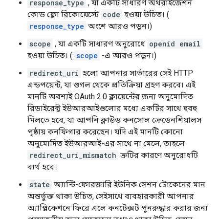
response_type
, যা একটি সাধারণ অথরাইজেশন
কোড ফ্লো রিকোয়েস্টে
code
হওয়া উচিত। (
response_type
অংশে আরও পড়ুন।)
scope
, যা একটি সাধারণ অনুরোধে
openid email
হওয়া উচিত। (
scope
-এ আরও পড়ুন।)
redirect_uri
হলো আপনার সার্ভারের সেই HTTP
এন্ডপয়েন্ট, যা গুগল থেকে প্রতিক্রিয়া গ্রহণ করবে। এই
মানটি অবশ্যই OAuth 2.0 ক্লায়েন্টের জন্য অনুমোদিত
রিডাইরেক্ট ইউআরআইগুলোর মধ্যে একটির সাথে হুবহু
মিলতে হবে, যা আপনি ক্লাউড কনসোল ক্রেডেনশিয়ালস
পৃষ্ঠায় কনফিগার করেছেন। যদি এই মানটি কোনো
অনুমোদিত ইউআরআই-এর সাথে না মেলে, তাহলে
redirect_uri_mismatch
ত্রুটির কারণে অনুরোধটি
ব্যর্থ হবে।
state
অ্যান্টি-ফোরজারি ইউনিক সেশন টোকেনের মান
অন্তর্ভুক্ত থাকা উচিত, সেইসাথে ব্যবহারকারী আপনার
অ্যাপ্লিকেশনে ফিরে এলে কনটেক্সট পুনরুদ্ধার করার জন্য