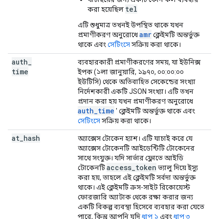
tel
করা হয়েছিল
এটি শুধুমাত্র তখনই উপস্থিত থাকে যখন
amr
প্রমাণীকরণ অনুরোধে
ক্লেইমটি অন্তর্ভুক্ত
থাকে এবং
সেটিংসে
সক্রিয় করা থাকে।
auth
_
ব্যবহারকারী প্রমাণীকরণের সময়, যা ইউনিক্স
time
ইপক (১লা জানুয়ারি, ১৯৭০, ০০:০০:০০
ইউটিসি) থেকে অতিবাহিত সেকেন্ডের সংখ্যা
নির্দেশকারী একটি JSON সংখ্যা। এটি তখন
প্রদান করা হয় যখন প্রমাণীকরণ অনুরোধে
auth_time
' ক্লেইমটি অন্তর্ভুক্ত থাকে এবং
সেটিংসে
সক্রিয় করা থাকে।
at
_
hash
অ্যাক্সেস টোকেন হ্যাশ। এটি যাচাই করে যে
অ্যাক্সেস টোকেনটি আইডেন্টিটি টোকেনের
সাথে সংযুক্ত। যদি সার্ভার ফ্লোতে আইডি
access
_
token
টোকেনটি
ভ্যালু দিয়ে ইস্যু
করা হয়, তাহলে এই ক্লেইমটি সর্বদা অন্তর্ভুক্ত
থাকে। এই ক্লেইমটি ক্রস-সাইট রিকোয়েস্ট
ফোরজারি অ্যাটাক থেকে রক্ষা করার জন্য
একটি বিকল্প ব্যবস্থা হিসেবে ব্যবহার করা যেতে
পারে, কিন্তু আপনি যদি
ধাপ ১
এবং
ধাপ ৩