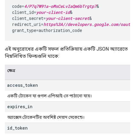
code=
4/P7q7W91a-oMsCeLvIaQm6bTrgtp7
&

client_id=
your-client-id
&

client_secret=
your-client-secret
&

redirect_uri=
https%3A//developers.google.com/oauthp
grant_type=authorization_code
এই অনুরোধের একটি সফল প্রতিক্রিয়ায় একটি JSON অ্যারেতে
নিম্নলিখিত ফিল্ডগুলি থাকে:
ক্ষেত্র
access
_
token
একটি টোকেন যা গুগল এপিআই-তে পাঠানো যায়।
expires
_
in
অ্যাক্সেস টোকেনটির অবশিষ্ট মেয়াদ সেকেন্ডে।
id
_
token