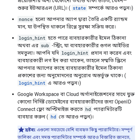
প্রয়োজনীয় অন্য যেকোনো তথ্যও থাকা উচিত, যেমন—
শুরুর ইউআরএল (URL)। (
state
সম্পর্কে আরও পড়ুন।)
nonce
হলো আপনার অ্যাপ দ্বারা তৈরি একটি র‍্যান্ডম
মান, যা উপস্থিত থাকলে রিপ্লে সুরক্ষা সক্রিয় করে।
login_hint
হতে পারে ব্যবহারকারীর ইমেল ঠিকানা
অথবা এর
sub
-স্ট্রিং, যা ব্যবহারকারীর গুগল আইডির
সমতুল্য। আপনি যদি
login_hint
প্রদান না করেন এবং
ব্যবহারকারী লগ ইন করা থাকেন, তাহলে সম্মতি স্ক্রিনে
আপনার অ্যাপের কাছে ব্যবহারকারীর ইমেল ঠিকানা
প্রকাশের জন্য অনুমোদনের অনুরোধ অন্তর্ভুক্ত থাকে। (
login_hint
এ আরও পড়ুন।)
Google Workspace বা Cloud অর্গানাইজেশনের সাথে যুক্ত
কোনো নির্দিষ্ট ডোমেইনের ব্যবহারকারীদের জন্য OpenID
Connect ফ্লো অপ্টিমাইজ করতে
hd
প্যারামিটারটি
ব্যবহার করুন (
hd
তে আরও পড়ুন)।
দ্রষ্টব্য:
এগুলো সবচেয়ে বেশি ব্যবহৃত কিছু প্যারামিটার। সম্পূর্ণ
তালিকা এবং সমস্ত প্যারামিটার সম্পর্কে আরও বিস্তারিত জানতে,