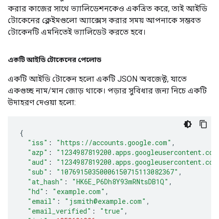
করার কাজের সাথে ভ্যালিডেশনকেও একত্রিত করে, তাই আইডি
টোকেনের ক্লেইমগুলো অ্যাক্সেস করার সময় আপনাকে সম্ভবত
টোকেনটি এমনিতেই ভ্যালিডেট করতে হবে।
একটি আইডি টোকেনের পেলোড
একটি আইডি টোকেন হলো একটি JSON অবজেক্ট, যাতে
একগুচ্ছ নাম/মান জোড় থাকে। পড়ার সুবিধার জন্য নিচে একটি
উদাহরণ দেওয়া হলো:
{
"iss"
:
"https://accounts.google.com"
,
"azp"
:
"1234987819200.apps.googleusercontent.com
"aud"
:
"1234987819200.apps.googleusercontent.com
"sub"
:
"10769150350006150715113082367"
,
"at_hash"
:
"HK6E_P6Dh8Y93mRNtsDB1Q"
,
"hd"
:
"example.com"
,
"email"
:
"jsmith@example.com"
,
"email_verified"
:
"true"
,