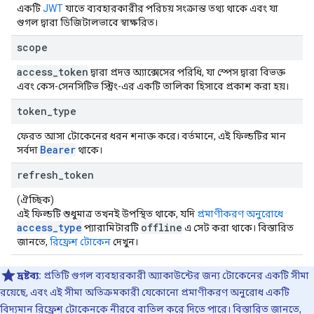
একটি
JWT
যাতে ব্যবহারকারীর পরিচয় সংক্রান্ত তথ্য থাকে এবং যা
গুগল দ্বারা ডিজিটালভাবে স্বাক্ষরিত।
scope
access
_
token
দ্বারা প্রদত্ত অ্যাক্সেসের পরিধি, যা স্পেস দ্বারা বিভক্ত
এবং কেস-সেনসিটিভ স্ট্রিং-এর একটি তালিকা হিসাবে প্রকাশ করা হয়।
token
_
type
ফেরত আসা টোকেনের ধরন শনাক্ত করে। বর্তমানে, এই ফিল্ডটির মান
Bearer
সর্বদা
থাকে।
refresh
_
token
(ঐচ্ছিক)
এই ফিল্ডটি শুধুমাত্র তখনই উপস্থিত থাকে, যদি
প্রমাণীকরণ অনুরোধে
access_type
offline
প্যারামিটারটি
এ সেট করা থাকে। বিস্তারিত
জানতে,
রিফ্রেশ টোকেন
দেখুন।
দ্রষ্টব্য:
প্রতিটি গুগল ব্যবহারকারী অ্যাকাউন্টের জন্য টোকেনের একটি সীমা
রয়েছে, এবং এই সীমা অতিক্রমকারী যেকোনো প্রমাণীকরণ অনুরোধ একটি
বিদ্যমান রিফ্রেশ টোকেনকে নীরবে বাতিল করে দিতে পারে। বিস্তারিত জানতে,