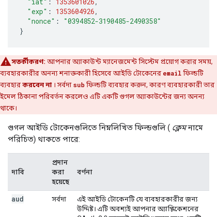
"iat"
:
1353601026
,
"exp"
:
1353604926
,
"nonce"
:
"0394852-3190485-2490358"
}
সতর্কীকরণ:
আপনার অ্যাকাউন্ট ম্যানেজমেন্ট সিস্টেম প্রয়োগ করার সময়,
ব্যবহারকারীর অনন্য শনাক্তকারী হিসেবে আইডি টোকেনের
email
ফিল্ডটি
ব্যবহার
করবেন না
। সর্বদা
sub
ফিল্ডটি ব্যবহার করুন, কারণ ব্যবহারকারী তার
ইমেল ঠিকানা পরিবর্তন করলেও এটি একটি গুগল অ্যাকাউন্টের জন্য অনন্য
থাকে।
গুগল আইডি টোকেনগুলিতে নিম্নলিখিত ফিল্ডগুলি (
ক্লেম
নামে
পরিচিত) থাকতে পারে:
প্রদান
দাবি
করা
বর্ণনা
হয়েছে
aud
সর্বদা
এই আইডি টোকেনটি যে ব্যবহারকারীর জন্য
উদ্দিষ্ট। এটি অবশ্যই আপনার অ্যাপ্লিকেশনের