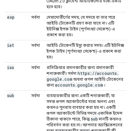
OAuth 2.0 ক্লায়েন্ট আইডিগুলোর মধ্যে একটি
হতে হবে।
exp
সর্বদা
মেয়াদোত্তীর্ণের সময়, যে সময়ে বা তার পরে
আইডি টোকেনটি গ্রহণ করা যাবে না। এটি
ইউনিক্স ইপক টাইম (পূর্ণসংখ্যা সেকেন্ড)-এ
প্রকাশ করা হয়।
iat
সর্বদা
আইডি টোকেনটি ইস্যু করার সময়। এটি ইউনিক্স
ইপক টাইম (পূর্ণসংখ্যা সেকেন্ড)-এ প্রকাশ করা
হয়।
iss
সর্বদা
প্রতিক্রিয়ার প্রদানকারীর জন্য প্রদানকারী
https:
/
/
accounts
.
শনাক্তকারী। সর্বদা
google
.
com
অথবা গুগল আইডি টোকেনের
accounts
.
google
.
com
জন্য
।
sub
সর্বদা
ব্যবহারকারীর জন্য একটি শনাক্তকারী, যা
সমস্ত গুগল অ্যাকাউন্টের মধ্যে অনন্য এবং
কখনও পুনরায় ব্যবহার করা হয় না। একটি
গুগল অ্যাকাউন্টে বিভিন্ন সময়ে একাধিক ইমেল
sub
ঠিকানা থাকতে পারে, কিন্তু
মানটি কখনও
পরিবর্তন করা হয় না। আপনার অ্যাপ্লিকেশনের
মধ্যে ব্যবহারকারীর অনন্য-শনাক্তকারী কী