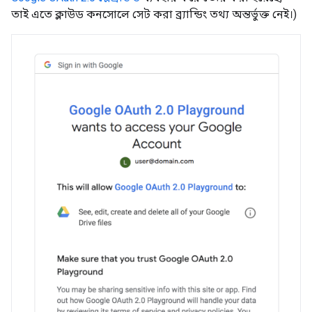
তাই এতে ক্লাউড কনসোলে সেট করা ব্র্যান্ডিং তথ্য অন্তর্ভুক্ত নেই।)