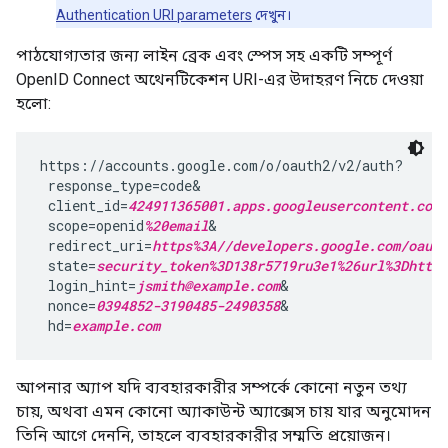
Authentication URI parameters
দেখুন।
পাঠযোগ্যতার জন্য লাইন ব্রেক এবং স্পেস সহ একটি সম্পূর্ণ
OpenID Connect অথেনটিকেশন URI-এর উদাহরণ নিচে দেওয়া
হলো:
https://accounts.google.com/o/oauth2/v2/auth?

 response_type=code&

 client_id=
424911365001.apps.googleusercontent.com
&
 scope=openid
%20email
&

 redirect_uri=
https%3A//developers.google.com/oauth
 state=
security_token%3D138r5719ru3e1%26url%3Dhttps
 login_hint=
jsmith@example.com
&

 nonce=
0394852-3190485-2490358
&

 hd=
example.com
আপনার অ্যাপ যদি ব্যবহারকারীর সম্পর্কে কোনো নতুন তথ্য
চায়, অথবা এমন কোনো অ্যাকাউন্ট অ্যাক্সেস চায় যার অনুমোদন
তিনি আগে দেননি, তাহলে ব্যবহারকারীর সম্মতি প্রয়োজন।