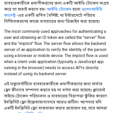
ব্যবহারকারীকে প্রমাণীকরণের জন্য একটি আইডি টোকেন সংগ্রহ
করে তা যাচাই করতে হয়।
আইডি টোকেন
হলো
ওপেনআইডি
কানেক্ট
-এর একটি প্রমিত বৈশিষ্ট্য, যা ইন্টারনেটে পরিচয়
নিশ্চিতকরণের কাজে ব্যবহারের জন্য ডিজাইন করা হয়েছে।
The most commonly used approaches for authenticating a
user and obtaining an ID token are called the "server" flow
and the "implicit" flow. The server flow allows the backend
server of an application to verify the identity of the person
using a browser or mobile device. The implicit flow is used
when a client-side application (typically a JavaScript app
running in the browser) needs to access APIs directly
instead of using its backend server.
এই ডকুমেন্টটিতে ব্যবহারকারীকে প্রমাণীকরণের জন্য সার্ভার
ফ্লো কীভাবে সম্পাদন করতে হয় তা বর্ণনা করা হয়েছে। ক্লায়েন্ট
সাইডে টোকেন পরিচালনা ও ব্যবহারের নিরাপত্তা ঝুঁকির কারণে
ইমপ্লিসিট ফ্লো উল্লেখযোগ্যভাবে আরও জটিল। আপনার যদি
একটি ইমপ্লিসিট ফ্লো বাস্তবায়ন করার প্রয়োজন হয়, তবে আমরা