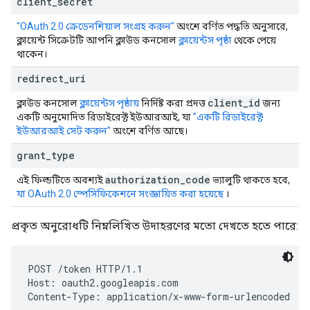
client
_
secret
"OAuth 2.0 ক্রেডেনশিয়াল সংগ্রহ করুন"
অংশে বর্ণিত পদ্ধতি অনুসারে,
ক্লায়েন্ট সিক্রেটটি আপনি ক্লাউড কনসোল
ক্লায়েন্টস পৃষ্ঠা
থেকে পেয়ে
থাকেন।
redirect
_
uri
client
_
id
ক্লাউড কনসোল
ক্লায়েন্টস পৃষ্ঠায়
নির্দিষ্ট করা প্রদত্ত
জন্য
একটি অনুমোদিত রিডাইরেক্ট ইউআরআই, যা
"একটি রিডাইরেক্ট
ইউআরআই সেট করুন"
অংশে বর্ণিত আছে।
grant
_
type
authorization
_
code
এই ফিল্ডটিতে অবশ্যই
ভ্যালুটি থাকতে হবে,
যা OAuth 2.0 স্পেসিফিকেশনে সংজ্ঞায়িত করা হয়েছে
।
প্রকৃত অনুরোধটি নিম্নলিখিত উদাহরণের মতো দেখতে হতে পারে:
POST /token HTTP/1.1

Host: oauth2.googleapis.com

Content-Type: application/x-www-form-urlencoded
