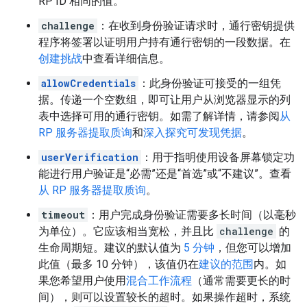
RP ID 相同的值。
challenge
：在收到身份验证请求时，通行密钥提供
程序将签署以证明用户持有通行密钥的一段数据。在
创建挑战
中查看详细信息。
allowCredentials
：此身份验证可接受的一组凭
据。传递一个空数组，即可让用户从浏览器显示的列
表中选择可用的通行密钥。如需了解详情，请参阅
从
RP 服务器提取质询
和
深入探究可发现凭据
。
userVerification
：用于指明使用设备屏幕锁定功
能进行用户验证是“必需”还是“首选”或“不建议”。查看
从 RP 服务器提取质询
。
timeout
：用户完成身份验证需要多长时间（以毫秒
为单位）。它应该相当宽松，并且比
challenge
的
生命周期短。建议的默认值为
5 分钟
，但您可以增加
此值（最多 10 分钟），该值仍在
建议的范围
内。如
果您希望用户使用
混合工作流程
（通常需要更长的时
间），则可以设置较长的超时。如果操作超时，系统