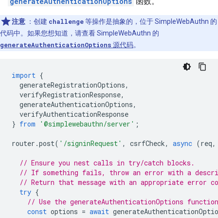
generateAuthenticationOptions
函数。
注意
：创建
challenge
等操作是抽象的，位于 SimpleWebAuthn 的
代码中。如果您想知道，请查看 SimpleWebAuthn 的
generateAuthenticationOptions
源代码
。
import
{
generateRegistrationOptions
,
verifyRegistrationResponse
,
generateAuthenticationOptions
,
verifyAuthenticationResponse
}
from
'@simplewebauthn/server'
;
router
.
post
(
'/signinRequest'
,
csrfCheck
,
async
(
req
,
// Ensure you nest calls in try/catch blocks.
// If something fails, throw an error with a descr
// Return that message with an appropriate error c
try
{
// Use the generateAuthenticationOptions functio
const
options
=
await
generateAuthenticationOpti