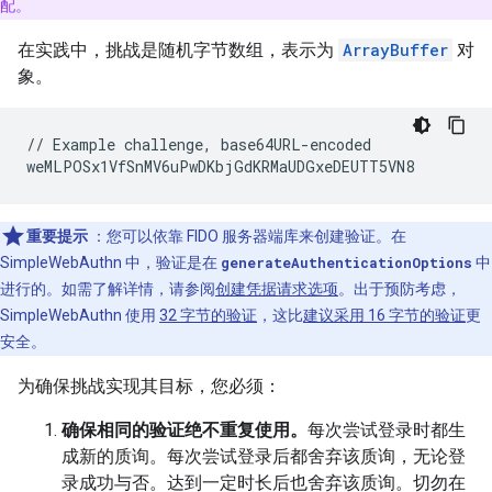
配。
在实践中，挑战是随机字节数组，表示为
ArrayBuffer
对
象。
// Example challenge, base64URL-encoded

重要提示
：您可以依靠 FIDO 服务器端库来创建验证。在
SimpleWebAuthn 中，验证是在
generateAuthenticationOptions
中
进行的。如需了解详情，请参阅
创建凭据请求选项
。出于预防考虑，
SimpleWebAuthn 使用
32 字节的验证
，这比
建议采用 16 字节的验证
更
安全。
为确保挑战实现其目标，您必须：
确保相同的验证绝不重复使用。
每次尝试登录时都生
成新的质询。每次尝试登录后都舍弃该质询，无论登
录成功与否。达到一定时长后也舍弃该质询。切勿在