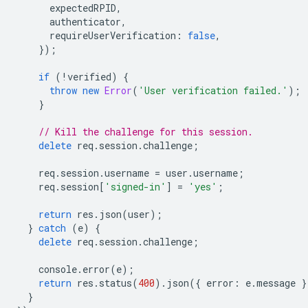
expectedRPID
,
authenticator
,
requireUserVerification
:
false
,
});
if
(
!
verified
)
{
throw
new
Error
(
'User verification failed.'
);
}
// Kill the challenge for this session.
delete
req
.
session
.
challenge
;
req
.
session
.
username
=
user
.
username
;
req
.
session
[
'signed-in'
]
=
'yes'
;
return
res
.
json
(
user
);
}
catch
(
e
)
{
delete
req
.
session
.
challenge
;
console
.
error
(
e
);
return
res
.
status
(
400
).
json
({
error
:
e
.
message
}
}