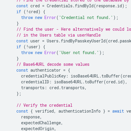
const
cred
=
Credentials
.
findById
(
response
.
id
);
if
(
!
cred
)
{
throw
new
Error
(
'Credential not found.'
);
}
// Find the user - Here alternatively we could l
// in the Users table via userHandle
const
user
=
Users
.
findByPasskeyUserId
(
cred
.
pass
if
(
!
user
)
{
throw
new
Error
(
'User not found.'
);
}
// Base64URL decode some values
const
authenticator
=
{
credentialPublicKey
:
isoBase64URL
.
toBuffer
(
cre
credentialID
:
isoBase64URL
.
toBuffer
(
cred
.
id
),
transports
:
cred
.
transports
,
};
// Verify the credential
const
{
verified
,
authenticationInfo
}
=
await
ve
response
,
expectedChallenge
,
expectedOrigin
,