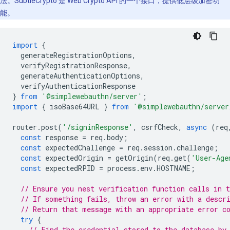
法。SubtleCrypto 是 Web Crypto API 的一个接口，提供低层级加密功
能。
import
{
generateRegistrationOptions
,
verifyRegistrationResponse
,
generateAuthenticationOptions
,
verifyAuthenticationResponse
}
from
'@simplewebauthn/server'
;
import
{
isoBase64URL
}
from
'@simplewebauthn/server
router
.
post
(
'/signinResponse'
,
csrfCheck
,
async
(
req
const
response
=
req
.
body
;
const
expectedChallenge
=
req
.
session
.
challenge
;
const
expectedOrigin
=
getOrigin
(
req
.
get
(
'User-Age
const
expectedRPID
=
process
.
env
.
HOSTNAME
;
// Ensure you nest verification function calls in t
// If something fails, throw an error with a descr
// Return that message with an appropriate error c
try
{
// Find the credential stored to the database by