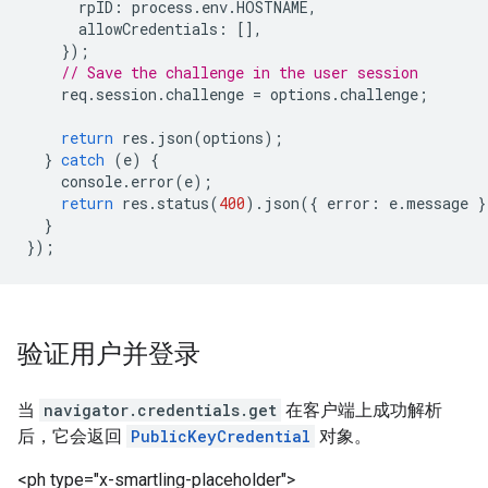
rpID
:
process
.
env
.
HOSTNAME
,
allowCredentials
:
[],
});
// Save the challenge in the user session
req
.
session
.
challenge
=
options
.
challenge
;
return
res
.
json
(
options
);
}
catch
(
e
)
{
console
.
error
(
e
);
return
res
.
status
(
400
).
json
({
error
:
e
.
message
}
}
});
验证用户并登录
当
navigator.credentials.get
在客户端上成功解析
后，它会返回
PublicKeyCredential
对象。
<ph type="x-smartling-placeholder">