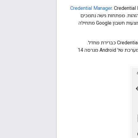
Credential Manager
. Credentia
הזהות. מפתחות גישה נתמכים
במכשירים עם Android מגרסה 9 (רמת API‏ 28) ואילך. התמיכה בסיסמאות ובכניסה באמצעות חשבון Google מתחילה
במכשירים רבים, מפתחות הגישה של מנהל הסיסמאות של Google נשמרים ב-Credential Manager כברירת מחדל.
משתמשים יכולים לבחור מנהלי סיסמאות אחרים בתור ספקי מפתחות הגישה בהגדרות המערכת של Android מגרסה 14