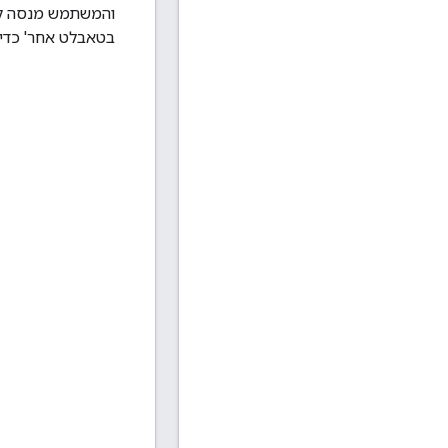
בטאבלט אחר' כדי להציג קוד QR במכשיר Android, ואז לסרוק אותו באמצע