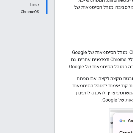
שבהן מנהל הסיסמאות של Google זמין, כמו Chrome ל-macOS, ל-Windows, ל-Linux ול-ChromeOS. המשתמש יכול
Linux
 לסביבה. מנהל הסיסמאות של
ChromeOS
מנהל הסיסמאות של Google שומר, מספק ומסנכרן מפתחות גישה ב-Android וב-Chrome. מנהל הסיסמאות של Google
מופעל כברירת מחדל כספק של מפתחות גישה ב-Android, והוא זמין לכל האפליקציות, כולל Chrome ודפדפנים אחרים. גם
יסמאות של Google, הוא מסתנכרן ומאובטח מקצה לקצה. אם מפתח
Googl נוצר במחשב, ב-Chrome תוצג בקשה ליצור קוד אימות למנהל הסיסמאות
ה, המשתמש צריך להיכנס לחשבון