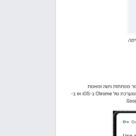
ים כניסה
 Chrome ב-Android, ב-macOS, ב-Windows, ב-Linux וב-ChromeOS שומר מפתחות גישה ומאמת
באמצעותם ב-'מנהל הסיסמאות של Google'. אתם יכולים להפעיל את התכונה בהגדרות המערכת של Chrome ב-iOS או ב-