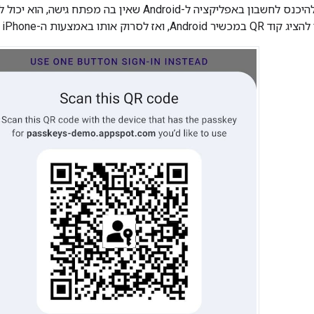
והמשתמש מנסה להיכנס לחשבון באפליקציה ל-Android שאין 
ות ה-iPhone ולבצע אימות במכשירים שונים.