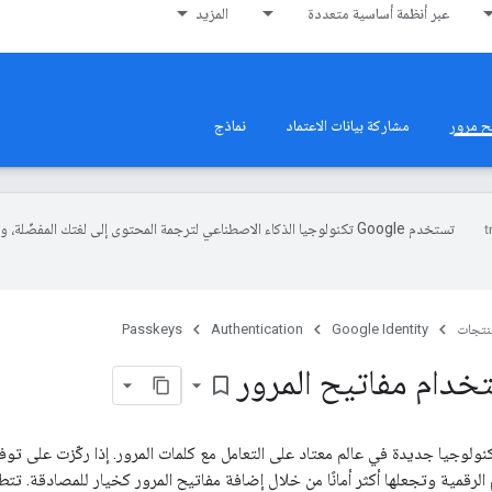
عبر أنظمة أساسية متعددة
المزيد
ح مرور
مشاركة بيانات الاعتماد
نماذج
تستخدم Google تكنولوجيا الذكاء الاصطناعي لترجمة المحتوى إلى لغتك المفضّلة، 
منتجات
Google Identity
Authentication
Passkeys
خدام مفاتيح المرور
bookmark_border
نولوجيا جديدة في عالم معتاد على التعامل مع كلمات المرور. إذا ركّزت على ت
لرقمية وتجعلها أكثر أمانًا من خلال إضافة مفاتيح المرور كخيار للمصادقة. تت