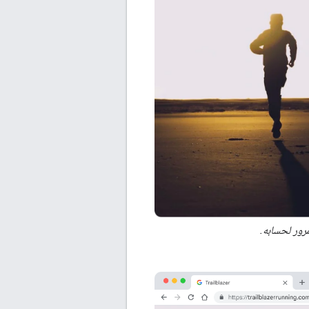
رور لحسابه.