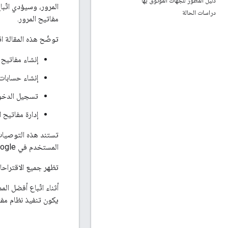
دليل المطوّر للجهات الموثوق بها
المرور، وسيؤدي اتّب
دراسات الحالة
مفاتيح المرور.
توضّح هذه المقالة ا
إنشاء مفاتيح 
إنشاء حسابات
تسجيل الدخول
إدارة مفاتيح ا
تستند هذه التوصيا
المستخدم في Google.
تظهر جميع الاقتراحات في مثال على Trailblazer، وهو مو
أثناء اتّباع أفضل ا
يكون تنفيذ نظام مفت