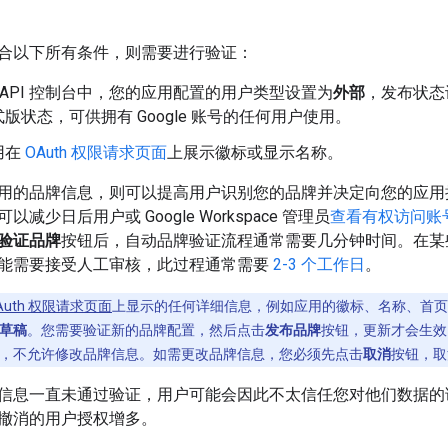
合以下所有条件，则需要进行验证：
gle API 控制台中，您的应用配置的用户类型设置为
外部
，发布状态
版状态，可供拥有 Google 账号的任何用户使用。
用在
OAuth 权限请求页面
上展示徽标或显示名称。
用的品牌信息，则可以提高用户识别您的品牌并决定向您的应用
减少日后用户或 Google Workspace 管理员
查看有权访问账
验证品牌
按钮后，自动品牌验证流程通常需要几分钟时间。在某
能需要接受人工审核，此过程通常需要
2-3 个工作日
。
Auth 权限请求页面
上显示的任何详细信息，例如应用的徽标、名称、首页、隐
草稿
。您需要验证新的品牌配置，然后点击
发布品牌
按钮，更新才会生效
，不允许修改品牌信息。如需更改品牌信息，您必须先点击
取消
按钮，取
信息一直未通过验证，用户可能会因此不太信任您对他们数据的
撤消的用户授权增多。