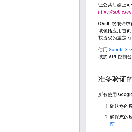
证公共后缀上可
https://sub.exa
OAuth 权限
域包括应用首页
获授权的重定向 UR
使用
Google Sea
域的 API 控制
准备验证
所有使用 Goo
确认您的
确保您的应
南
。