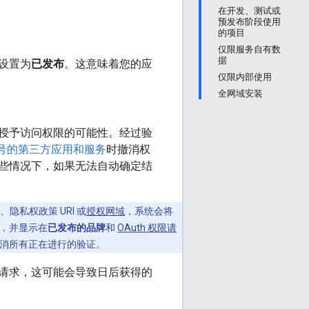
在开发、测试或
预发布阶段使用
的项目
仅限服务自有数
据
设置为
已发布
。这意味着您的应
仅限内部使用
全网域安装
授予访问权限的可能性。经过验
号的第三方应用和服务
时撤消权
些情况下，如果无法自动确定结
私权政策 URI 或
授权网域
，系统会将
，并显示在
已发布的品牌
和
OAuth 权限请
消所有正在进行的验证。
请求，这可能会导致日后获得的