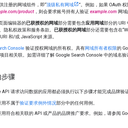
供注册的网域组件，即“
顶级私有网域
”。例如，如果 OAut
mple.com/product
，则会要求账号持有人验证
example.com
网域
请求页面编辑器的
已获授权的网域
部分需要包含
应用网域
部分的 UR
、隐私权政策和服务条款。
已获授权的网域
部分还需要包含在“We
I 和/或 JavaScript 来源。
rch Console
验证授权网域的所有权。具有
网域所有者权限
的 G
台项目相关联。如需详细了解 Google Search Console 中的域
的步骤
gle API 请求访问数据的应用都必须执行以下步骤才能完成品牌验
应用不属于
验证要求例外情况
部分中的任何用例。
用符合相关联的 API 或产品的品牌推广要求。例如，请参阅 Goo