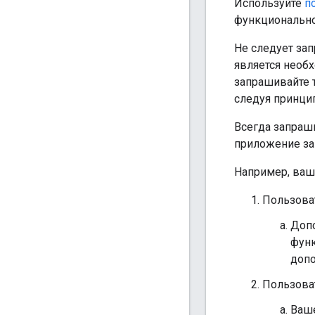
Используйте
п
функциональн
Не следует зап
является необ
запрашивайте 
следуя принци
Всегда запраши
приложение за
Например, ваш
Пользова
Допо
функ
допо
Пользова
Ваше