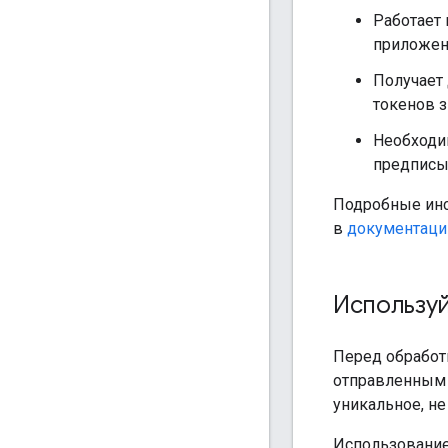
Работает 
приложен
Получает
токенов з
Необходим
предписы
Подробные инс
в
документаци
Используй
Перед обработк
отправленным 
уникальное, н
Использовани