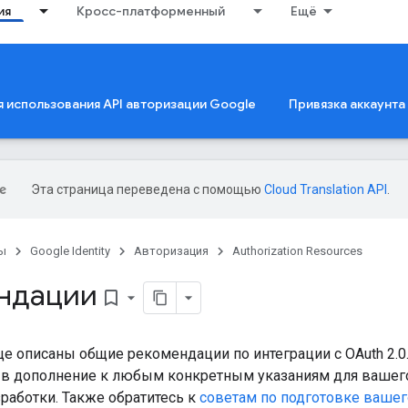
ия
Кросс-платформенный
Ещё
 использования API авторизации Google
Привязка аккаунта
Эта страница переведена с помощью
Cloud Translation API
.
ы
Google Identity
Авторизация
Authorization Resources
ндации
bookmark_border
це описаны общие рекомендации по интеграции с OAuth 2.0
в дополнение к любым конкретным указаниям для вашего
работки. Также обратитесь к
советам по подготовке вашег