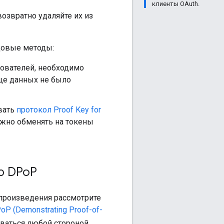
клиенты OAuth.
озвратно удаляйте их из
довые методы:
ователей, необходимо
ище данных не было
вать
протокол Proof Key for
ожно обменять на токены
ю DPo
P
спроизведения рассмотрите
oP (Demonstrating Proof-of-
оваться любой стороной,