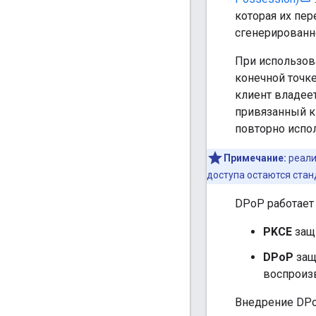
которая их пе
сгенерированно
При использов
конечной точке
клиент владее
привязанный к
повторно испол
Примечание:
реали
доступа остаются стан
DPoP работает
PKCE
защи
DPoP
защ
воспроиз
Внедрение DPo