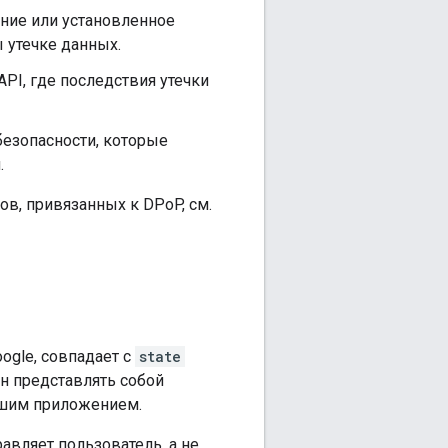
ение или установленное
 утечке данных.
I, где последствия утечки
безопасности, которые
.
в, привязанных к DPoP, см.
ogle, совпадает с
state
 представлять собой
ашим приложением.
равляет пользователь, а не