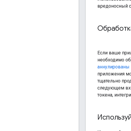
вредоносный с
Обработка
Если ваше при
необходимо обр
аннулированы 
приложения мо
тщательно про
следующем вхо
токена, интегр
Использу