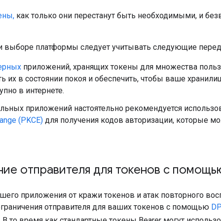
ены,
как только они перестанут быть необходимыми, и безв
ри выборе платформы следует учитывать следующие пере
ерных
приложений, хранящих токены для множества польз
 их в состоянии покоя и обеспечить, чтобы ваше хранил
пно в интернете.
ольных приложений настоятельно рекомендуется использо
ange (PKCE)
для получения кодов авторизации, которые м
ие отправителя для токенов с помощь
шего приложения от кражи токенов и атак повторного во
граничения отправителя для ваших токенов с помощью
DP
. В то время как стандартные токены Bearer могут использ