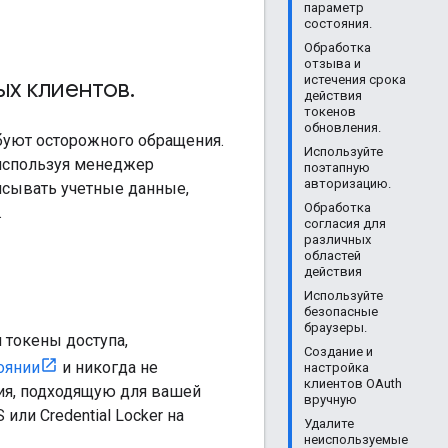
параметр
состояния.
Обработка
отзыва и
истечения срока
ых клиентов
.
действия
токенов
обновления.
буют осторожного обращения.
Используйте
 используя менеджер
поэтапную
авторизацию.
исывать учетные данные,
Обработка
.
согласия для
различных
областей
действия
Используйте
безопасные
браузеры.
 токены доступа,
Создание и
оянии
и никогда не
настройка
клиентов OAuth
ия, подходящую для вашей
вручную
 или Credential Locker на
Удалите
неиспользуемые