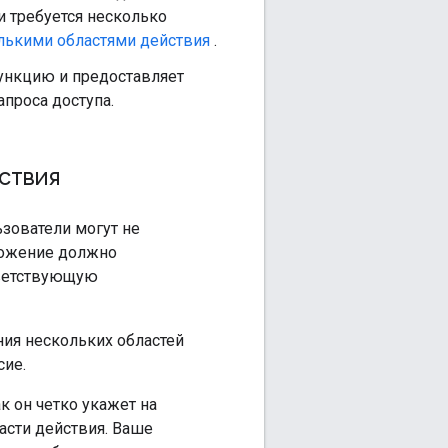
и требуется несколько
лькими областями действия
.
функцию и предоставляет
проса доступа.
ствия
зователи могут не
ложение должно
тветствующую
ия нескольких областей
сие.
к он четко укажет на
сти действия. Ваше