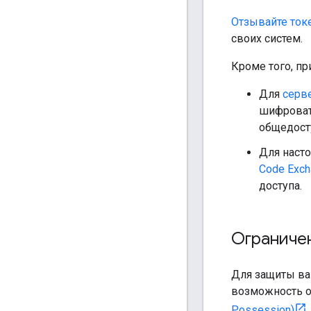
Отзывайте ток
своих систем.
Кроме того, п
Для
серв
шифровать
общедосту
Для наст
Code Exch
доступа.
Ограничен
Для защиты ва
возможность о
Possession)