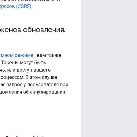
просов (CSRF)
.
окенов обновления
.
номном режиме
, вам также
. Токены могут быть
ечь, или доступ вашего
роцессом. В этом случае
я запрос у пользователя при
едомления об аннулировании