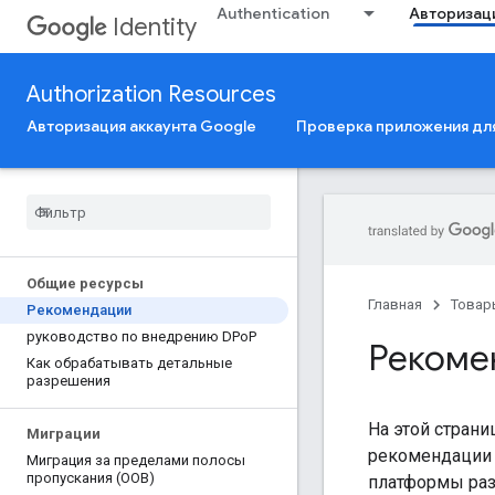
Authentication
Авторизац
Identity
Authorization Resources
Авторизация аккаунта Google
Проверка приложения для
Общие ресурсы
Главная
Товар
Рекомендации
руководство по внедрению DPo
P
Рекоме
Как обрабатывать детальные
разрешения
На этой страни
Миграции
рекомендации 
Миграция за пределами полосы
пропускания (OOB)
платформы раз