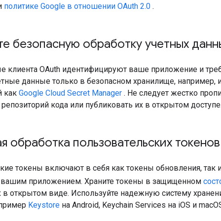
и
политике Google в отношении OAuth 2.0
.
е безопасную обработку учетных данн
е клиента OAuth идентифицируют ваше приложение и тре
четные данные только в безопасном хранилище, например,
й как
Google Cloud Secret Manager
. Не следует жестко проп
 репозиторий кода или публиковать их в открытом доступе
я обработка пользовательских токенов
кие токены включают в себя как токены обновления, так и
 вашим приложением. Храните токены в защищенном
сост
х в открытом виде. Используйте надежную систему хранен
апример
Keystore
на Android, Keychain Services на iOS и macOS