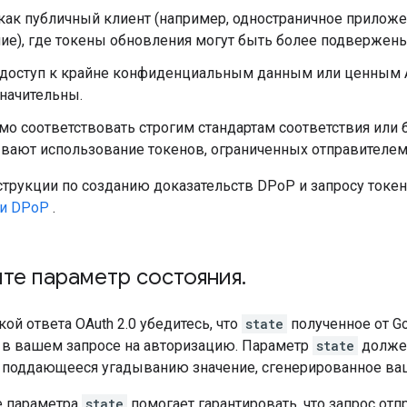
как публичный клиент (например, одностраничное прилож
ие), где токены обновления могут быть более подвержены
 доступ к крайне конфиденциальным данным или ценным AP
начительны.
о соответствовать строгим стандартам соответствия или 
вают использование токенов, ограниченных отправителем
трукции по созданию доказательств DPoP и запросу токено
и DPoP
.
те параметр состояния
.
ой ответа OAuth 2.0 убедитесь, что
state
полученное от Go
в вашем запросе на авторизацию. Параметр
state
должен
е поддающееся угадыванию значение, сгенерированное в
е параметра
state
помогает гарантировать, что запрос отп