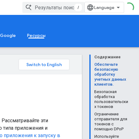
/
 Google
Ресурсы
Содержание
Обеспечьте
безопасную
обработку
учетных данных
клиентов.
Безопасная
обработка
пользовательски
х токенов
Ограничение
отправителя для
. Рассматривайте эти
токенов с
 типа приложения и
помощью DPoP
о приложения к запуску в
Используйте