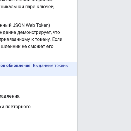
уникальной паре ключей,
анный JSON Web Token)
рждение демонстрирует, что
ривязанному к токену. Если
ышленник не сможет его
ов обновления
. Выданные токены
равления.
ки повторного