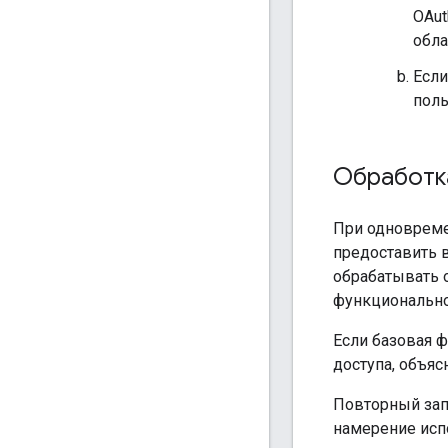
OAut
обла
Если
поль
Обработка
При одновреме
предоставить 
обрабатывать 
функционально
Если базовая 
доступа, объяс
Повторный запр
намерение исп