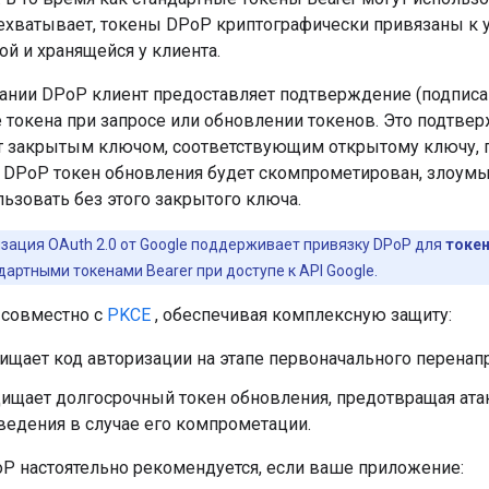
рехватывает, токены DPoP криптографически привязаны к 
й и хранящейся у клиента.
ании DPoP клиент предоставляет подтверждение (подпис
 токена при запросе или обновлении токенов. Это подтве
т закрытым ключом, соответствующим открытому ключу, п
 DPoP токен обновления будет скомпрометирован, злоум
ьзовать без этого закрытого ключа.
зация OAuth 2.0 от Google поддерживает привязку DPoP для
токен
дартными токенами Bearer при доступе к API Google.
 совместно с
PKCE
, обеспечивая комплексную защиту:
щает код авторизации на этапе первоначального перенап
ищает долгосрочный токен обновления, предотвращая ата
ведения в случае его компрометации.
P настоятельно рекомендуется, если ваше приложение: