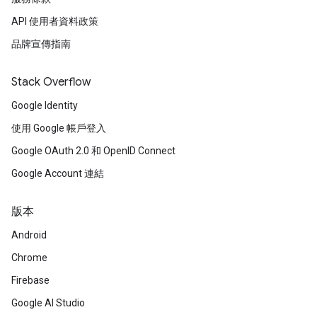
API 使用者資料政策
品牌宣傳指南
Stack Overflow
Google Identity
使用 Google 帳戶登入
Google OAuth 2.0 和 OpenID Connect
Google Account 連結
版本
Android
Chrome
Firebase
Google AI Studio