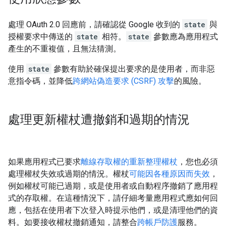
處理 OAuth 2.0 回應前，請確認從 Google 收到的
state
與
授權要求中傳送的
state
相符。
state
參數應為應用程式
產生的不重複值，且無法猜測。
使用
state
參數有助於確保提出要求的是使用者，而非惡
意指令碼，並降低
跨網站偽造要求 (CSRF) 攻擊
的風險。
處理更新權杖遭撤銷和過期的情況
如果應用程式已要求
離線存取權的重新整理權杖
，您也必須
處理權杖失效或過期的情況。權杖
可能因各種原因而失效
，
例如權杖可能已過期，或是使用者或自動程序撤銷了應用程
式的存取權。在這種情況下，請仔細考量應用程式應如何回
應，包括在使用者下次登入時提示他們，或是清理他們的資
料。如要接收權杖撤銷通知，請整合
跨帳戶防護
服務。