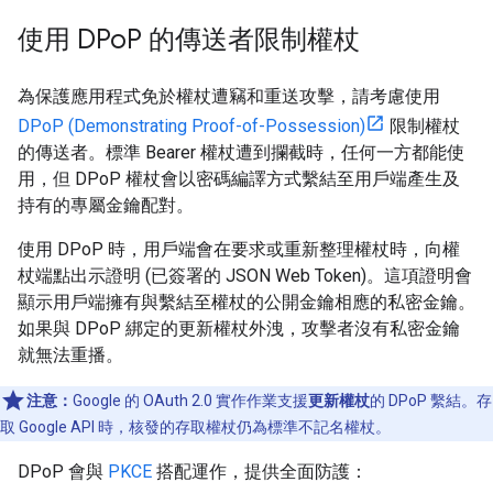
使用 DPo
P 的傳送者限制權杖
為保護應用程式免於權杖遭竊和重送攻擊，請考慮使用
DPoP (Demonstrating Proof-of-Possession)
限制權杖
的傳送者。標準 Bearer 權杖遭到攔截時，任何一方都能使
用，但 DPoP 權杖會以密碼編譯方式繫結至用戶端產生及
持有的專屬金鑰配對。
使用 DPoP 時，用戶端會在要求或重新整理權杖時，向權
杖端點出示證明 (已簽署的 JSON Web Token)。這項證明會
顯示用戶端擁有與繫結至權杖的公開金鑰相應的私密金鑰。
如果與 DPoP 綁定的更新權杖外洩，攻擊者沒有私密金鑰
就無法重播。
注意：
Google 的 OAuth 2.0 實作作業支援
更新權杖
的 DPoP 繫結。存
取 Google API 時，核發的存取權杖仍為標準不記名權杖。
DPoP 會與
PKCE
搭配運作，提供全面防護：