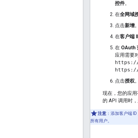
控件
。
在
全网域
点击
新增
在
客户端 I
在
OAut
应用需要对 
https:/
https:/
点击
授权
现在，您的应用有
的 API 调用
注意
：添加客户端 I
所有用户。