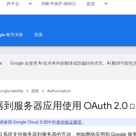
跨平台
跨帐号保护 (RISC)
政策
gle 账号关联
资源
Google 会使用 AI 技术将内容翻译成您偏好的语言。AI 翻译可能包
oogle Identity
授权
Authorization
到服务器应用使用 OAuth 2
.
0
bookmark_border
阅 Google Cloud 文档中的
身份验证概览
。
uth 2.0 系统支持服务器到服务器的互动，例如网络应用和 Googl