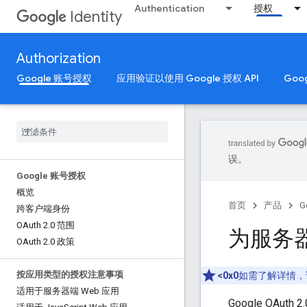
Authentication
授权
Identity
Authorization
Google 账号授权
应用验证以使用 Google 授权 API
Goo
误。
Google 账号授权
概览
首页
产品
G
跨客户端身份
OAuth 2
.
0 范围
为服务器
OAuth 2
.
0 政策
按应用类型的授权注意事项
<0x0
如需了解详情，请参
适用于服务器端 Web 应用
Google OA