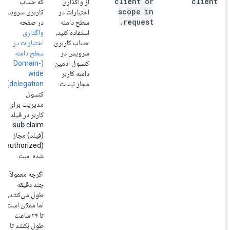
client or
client
از واگذاری
که حساب
scope in
اختیارات در
کاربری سرویس
.
request
سطح دامنه
در صفحه
استفاده کنید،
واگذاری
حساب کاربری
اختیارات در
سرویس در
سطح دامنه
کنسول ادمین
(Domain-
دامنه کاربر
wide
مجاز نیست.
delegation)
کنسول
مدیریت برای
کاربر در فیلد
sub
claim
(فیلد) مجاز
(authorized)
شده است.
اگرچه معمولاً
چند دقیقه
طول می‌کشد،
اما ممکن است
تا ۲۴ ساعت
طول بکشد تا