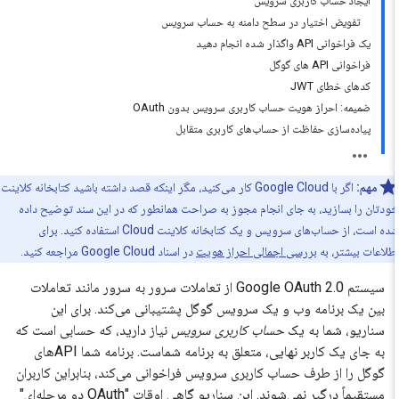
ایجاد حساب کاربری سرویس
تفویض اختیار در سطح دامنه به حساب سرویس
یک فراخوانی API واگذار شده انجام دهید
فراخوانی API های گوگل
کدهای خطای JWT
ضمیمه: احراز هویت حساب کاربری سرویس بدون OAuth
پیاده‌سازی حفاظت از حساب‌های کاربری متقابل
مهم:
اگر با Google Cloud کار می‌کنید، مگر اینکه قصد داشته باشید کتابخانه کلاینت
دتان را بسازید، به جای انجام مجوز به صراحت همانطور که در این سند توضیح داده
شده است، از حساب‌های سرویس و یک کتابخانه کلاینت Cloud استفاده کنید. برای
لاعات بیشتر، به
بررسی اجمالی احراز هویت
در اسناد Google Cloud مراجعه کنید.
سیستم Google OAuth 2.0 از تعاملات سرور به سرور مانند تعاملات
بین یک برنامه وب و یک سرویس گوگل پشتیبانی می‌کند. برای این
سناریو، شما به یک
حساب کاربری سرویس
نیاز دارید، که حسابی است که
به جای یک کاربر نهایی، متعلق به برنامه شماست. برنامه شما APIهای
گوگل را از طرف حساب کاربری سرویس فراخوانی می‌کند، بنابراین کاربران
مستقیماً درگیر نمی‌شوند. این سناریو گاهی اوقات "OAuth دو مرحله‌ای"