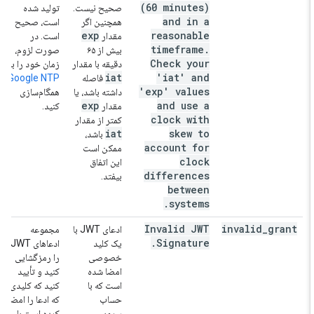
(60 minutes)
صحیح نیست.
تولید شده
and in a
همچنین اگر
است، صحیح
exp
reasonable
مقدار
است. در
timeframe.
بیش از ۶۵
صورت لزوم،
Check your
دقیقه با مقدار
زمان خود را با
iat
'iat' and
فاصله
Google NTP
'exp' values
داشته باشد، یا
همگام‌سازی
exp
and use a
مقدار
کنید.
clock with
کمتر از مقدار
iat
skew to
باشد،
account for
ممکن است
clock
این اتفاق
differences
بیفتد.
between
systems.
Invalid JWT
invalid
_
grant
ادعای JWT با
مجموعه
.
Signature
یک کلید
ادعاهای JWT
خصوصی
را رمزگشایی
امضا شده
کنید و تأیید
است که با
کنید که کلیدی
حساب
که ادعا را امضا
سرویس
کرده است با