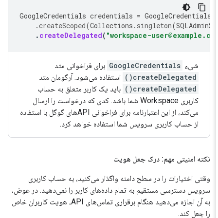
GoogleCredentials
credentials
=
GoogleCredentials
.
createScoped
(
Collections
.
singleton
(
SQLAdminS
.
createDelegated
(
"workspace-user@example.c
شیء
GoogleCredentials
برای فراخوانی متد
createDelegated()
استفاده می‌شود. آرگومان متد
createDelegated()
باید یک کاربر متعلق به حساب
کاربری Workspace شما باشد. کدی که درخواست را ارسال
می‌کند، از این اعتبارنامه برای فراخوانی APIهای گوگل با استفاده
از حساب کاربری سرویس شما استفاده خواهد کرد.
نکته امنیتی مهم: درک جعل هویت
وقتی اختیارات را در سطح دامنه واگذار می‌کنید، به حساب کاربری
سرویس دسترسی مستقیم به تمام داده‌های کاربر را نمی‌دهید. در عوض،
به آن اجازه می‌دهید هنگام برقراری تماس‌های API، هویت کاربران خاص
را جعل کند.