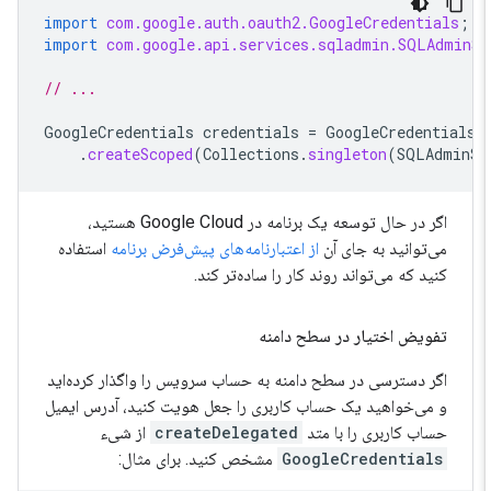
import
com.google.auth.oauth2.GoogleCredentials
;
import
com.google.api.services.sqladmin.SQLAdminS
// ...
GoogleCredentials
credentials
=
GoogleCredentials
.
createScoped
(
Collections
.
singleton
(
SQLAdminS
اگر در حال توسعه یک برنامه در Google Cloud هستید،
می‌توانید به جای آن
از اعتبارنامه‌های پیش‌فرض برنامه
استفاده
کنید که می‌تواند روند کار را ساده‌تر کند.
تفویض اختیار در سطح دامنه
اگر دسترسی در سطح دامنه به حساب سرویس را واگذار کرده‌اید
و می‌خواهید یک حساب کاربری را جعل هویت کنید، آدرس ایمیل
حساب کاربری را با متد
createDelegated
از شیء
GoogleCredentials
مشخص کنید. برای مثال: