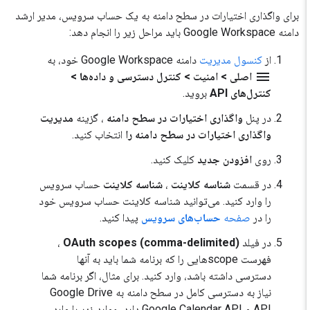
برای واگذاری اختیارات در سطح دامنه به یک حساب سرویس، مدیر ارشد
دامنه Google Workspace باید مراحل زیر را انجام دهد:
از
کنسول مدیریت
دامنه Google Workspace خود، به
menu
اصلی > امنیت > کنترل دسترسی و داده‌ها >
کنترل‌های API
بروید.
در پنل
واگذاری اختیارات در سطح دامنه
، گزینه
مدیریت
واگذاری اختیارات در سطح دامنه را
انتخاب کنید.
روی
افزودن جدید
کلیک کنید.
در قسمت
شناسه کلاینت
،
شناسه کلاینت
حساب سرویس
را وارد کنید. می‌توانید شناسه کلاینت حساب سرویس خود
را در
صفحه
حساب‌های سرویس
پیدا کنید.
در فیلد
OAuth scopes (comma-delimited)
،
فهرست scopeهایی را که برنامه شما باید به آنها
دسترسی داشته باشد، وارد کنید. برای مثال، اگر برنامه شما
نیاز به دسترسی کامل در سطح دامنه به Google Drive
API و Google Calendar API دارد، موارد زیر را وارد