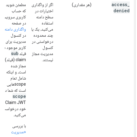
access
_
(هر مقداری)
اگر از واگذاری
مطمئن شوید
denied
اختیارات در
که حساب
سطح دامنه
کاربری سرویس
استفاده
در صفحه
می‌کنید، یک یا
واگذاری دامنه
چند محدوده
در کنسول
درخواستی در
مدیریت برای
کنسول
کاربر موجود در
sub
مدیریت مجاز
فیلد
نیستند.
claim (فیلد)
مجاز شده
است، و اینکه
شامل تمام
scopeهایی
است که شما در
scope
Claim JWT
خود درخواست
می‌کنید.
با بررسی
«مدیریت