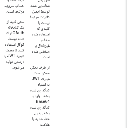
شناسایی شده
حساب سرویس
توسط ایمیل
مرتبط است.
کلاینت مرتبط
سعی کنید از
نیست یا
یک کتابخانه
کلیدی که
OAuth ارائه
استفاده شده
شده توسط
حذف،
گوگل استفاده
غیرفعال یا
کنید تا مطمئن
منقضی شده
شوید JWT به
است.
درستی تولید
از طرف دیگر،
می‌شود.
ممکن است
عبارت JWT
به اشتباه
کدگذاری شده
باشد - باید با
Base64
کدگذاری شده
باشد، بدون
خط جدید یا
علامت