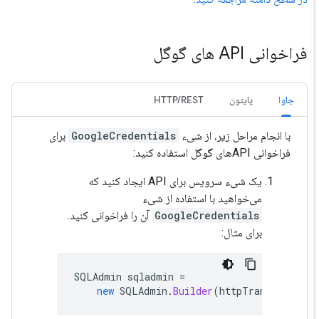
فراخوانی API های گوگل
جاوا
پایتون
HTTP/REST
با انجام مراحل زیر، از شیء
GoogleCredentials
برای
فراخوانی APIهای گوگل استفاده کنید:
یک شیء سرویس برای API ایجاد کنید که
می‌خواهید با استفاده از شیء
GoogleCredentials
آن را فراخوانی کنید.
برای مثال:
SQLAdmin
sqladmin
=
new
SQLAdmin
.
Builder
(
httpTransport
,
J