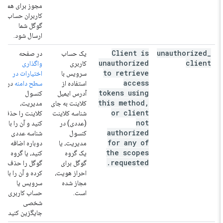
مجوز برای همه
کاربران حساب
گوگل شما
ارسال شود.
Client is
unauthorized
_
یک حساب
در صفحه
unauthorized
client
کاربری
واگذاری
to retrieve
سرویس با
اختیارات در
access
استفاده از
سطح دامنه
در
tokens using
آدرس ایمیل
کنسول
this method
,
کلاینت به جای
مدیریت،
or client
شناسه کلاینت
کلاینت را حذف
not
(عددی) در
کنید و آن را با
authorized
کنسول
شناسه عددی
for any of
مدیریت، یا
دوباره اضافه
the scopes
یک گروه
کنید، یا گروه
.
requested
گوگل برای
گوگل را حذف
احراز هویت،
کرده و آن را با
مجاز شده
سرویس یا
است.
حساب کاربری
شخصی
جایگزین کنید.