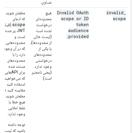
مساوی.
Invalid OAuth
invalid
_
هیچ
مطمئن شوید
scope or ID
scope
محدوده‌ای
که ادعای
scope
token
درخواست
(فیلد)
audience
نشده است
JWT پر شده
.
provided
(لیست خالی
است، و
از محدوده‌ها)،
محدوده‌هایی
یا یکی از
که در آن وجود
محدوده‌های
دارد را با
درخواستی
محدوده‌های
وجود ندارد
مستند شده
(یعنی نامعتبر
برای APIهایی
است).
که می‌خواهید
استفاده کنید
مقایسه کنید تا
مطمئن شوید
هیچ خطا یا
غلط املایی
وجود ندارد.
توجه داشته
باشید که لیست