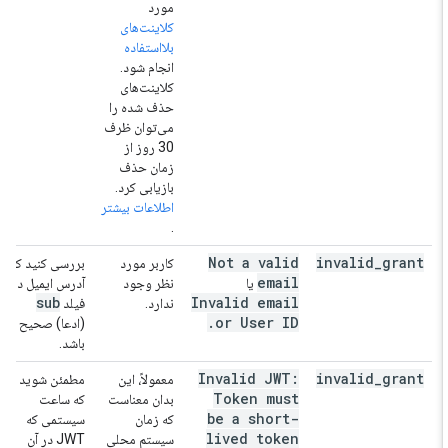
مورد
کلاینت‌های
بلااستفاده
انجام شود.
کلاینت‌های
حذف شده را
می‌توان ظرف
30 روز از
زمان حذف
بازیابی کرد.
اطلاعات بیشتر
.
Not a valid
invalid
_
grant
کاربر مورد
بررسی کنید که
email
یا
نظر وجود
آدرس ایمیل در
sub
Invalid email
ندارد.
فیلد
.
or User ID
(ادعا) صحیح
باشد.
Invalid JWT:
invalid
_
grant
معمولاً، این
مطمئن شوید
Token must
بدان معناست
که ساعت
be a short-
که زمان
سیستمی که
lived token
سیستم محلی
JWT در آن