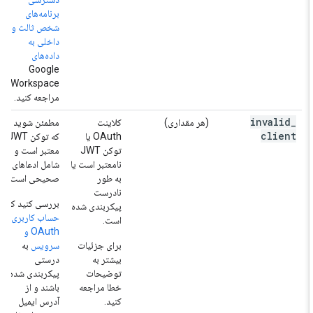
برنامه‌های
شخص ثالث و
داخلی به
داده‌های
Google
Workspace»
مراجعه کنید.
invalid
_
(هر مقداری)
کلاینت
مطمئن شوید
client
OAuth یا
که توکن JWT
توکن JWT
معتبر است و
نامعتبر است یا
شامل ادعاهای
به طور
صحیحی است.
نادرست
بررسی کنید که
پیکربندی شده
حساب کاربری
است.
OAuth و
برای جزئیات
سرویس
به
بیشتر به
درستی
توضیحات
پیکربندی شده
خطا مراجعه
باشند و از
کنید.
آدرس ایمیل