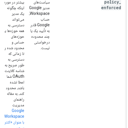
policy
_
سیاست‌های
بیشتر در مورد
enforced
مدیر Google
اینکه چگونه
Workspace،
یک مدیر
حساب
می‌تواند
Google قادر
دسترسی به
به تأیید یک یا
همه حوزه‌ها یا
چند محدوده
حوزه‌های
درخواستی
حساس و
نیست.
محدود شده را
تا زمانی که
دسترسی به
طور صریح به
شناسه کلاینت
OAuth شما
اعطا نشده
باشد، محدود
کند، به مقاله
راهنمای
مدیریت
Google
Workspace
با عنوان «کنترل
دسترسی