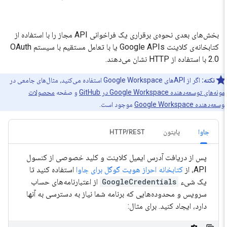
بخش‌های بعدی نحوه‌ی برقراری یک فراخوانی API مجاز را با استفاده از
کتابخانه‌ی کلاینت Google APIs یا با تعامل مستقیم با سیستم OAuth
2.0 با استفاده از HTTP نشان می‌دهند.
نکته:
اگر از APIهای Google Workspace استفاده می‌کنید، مثال‌های جامعی در
ه‌های توسعه‌دهنده Google Workspace در GitHub
و صفحه
محصولات
ه‌دهنده Google Workspace
موجود است.
جاوا
پایتون
HTTP/REST
پس از دریافت آدرس ایمیل کلاینت و کلید خصوصی از کنسول
API، از
کتابخانه احراز هویت گوگل برای جاوا
استفاده کنید تا
یک شیء
GoogleCredentials
از اعتبارنامه‌های حساب
سرویس و محدوده‌هایی که برنامه شما نیاز به دسترسی به آنها
دارد، ایجاد کنید. برای مثال: