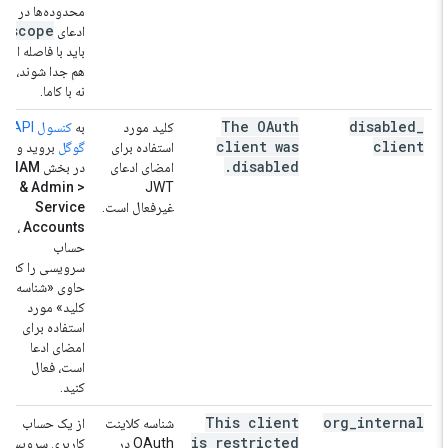
محدوده‌ها در
scope
ادعای
باید با فاصله از
هم جدا شوند،
نه با کاما.
The OAuth
disabled
_
کلید مورد
به
کنسول API
client was
client
استفاده برای
گوگل
بروید و
.
disabled
امضای ادعای
در بخش
IAM
& Admin >
JWT
غیرفعال است.
Service
،
Accounts
حساب
سرویسی را که
حاوی «شناسه
کلید» مورد
استفاده برای
امضای ادعا
است، فعال
کنید.
This client
org
_
internal
شناسه کلاینت
از یک حساب
is restricted
OAuth در
کاربری سرویس