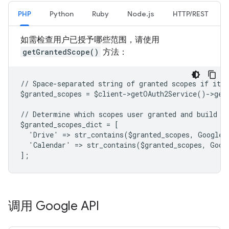
PHP
Python
Ruby
Node.js
HTTP/REST
如需检查用户已授予哪些范围，请使用
getGrantedScope()
方法：
// Space-separated string of granted scopes if it e
$granted_scopes = $client->getOAuth2Service()->get
// Determine which scopes user granted and build a
$granted_scopes_dict = [
  'Drive' => str_contains($granted_scopes, Google\
  'Calendar' => str_contains($granted_scopes, Goog
];
调用 Google API