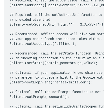
// Required, to set the scope value, call the addSc
$client->addScope([Google\Service\Drive::DRIVE_ME
// Required, call the setRedirectUri function to sp
// provided client_id
$client->setRedirectUri('http://' . $_SERVER['HTT
// Recommended, offline access will give you both 
// your app can refresh the access token without us
$client->setAccessType('offline');
// Recommended, call the setState function. Using 
// an incoming connection is the result of an auth
$client->setState($sample_passthrough_value);
// Optional, if your application knows which user 
// parameter to provide a hint to the Google Authe
$client->setLoginHint('hint@example.com');
// Optional, call the setPrompt function to set "c
$client->setPrompt('consent');
// Optional, call the setIncludeGrantedScopes func