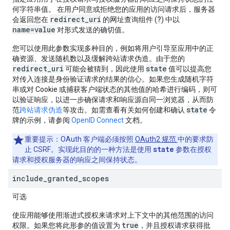
何字符串值。 在用户同意或拒绝您的应用的访问请求后，服务器
redirect_uri
?
会返回您在
的网址查询组件 (
) 中以
name=value
对形式发送的确切值。
您可以使用此参数实现多种目的，例如将用户引导至应用中的正
确资源、发送随机数以及缓解跨站请求伪造。由于您的
redirect_uri
state
可能会被猜到，因此使用
值可以提高您
对传入连接是身份验证请求的结果的信心。如果您生成随机字符
串或对 Cookie 或捕获客户端状态的其他值的哈希进行编码，则可
以验证响应，以进一步确保请求和响应源自同一浏览器，从而防
state
范
跨站请求伪造
等攻击。如需查看有关如何创建和确认
令
牌的示例，请参阅
OpenID Connect
文档。
重要提示
：OAuth 客户端必须按照
OAuth2 规范
中的要求防
state
止 CSRF。实现此目的的一种方法是使用
参数在授权
请求和授权服务器的响应之间保持状态。
include
_
granted
_
scopes
可选
使应用能够使用渐进式授权来请求对上下文中的其他范围的访问
true
权限。如果您将此形参的值设置为
，并且授权请求获得批