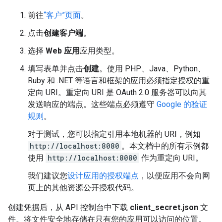
前往
“客户”页面
。
点击
创建客户端
。
选择
Web 应用
应用类型。
填写表单并点击
创建
。使用 PHP、Java、Python、
Ruby 和 .NET 等语言和框架的应用必须指定授权的重
定向 URI
。重定向 URI 是 OAuth 2.0 服务器可以向其
发送响应的端点。这些端点必须遵守
Google 的验证
规则
。
对于测试，您可以指定引用本地机器的 URI，例如
http://localhost:8080
。本文档中的所有示例都
使用
http://localhost:8080
作为重定向 URI。
我们建议您
设计应用的授权端点
，以便应用不会向网
页上的其他资源公开授权代码。
创建凭据后，从 API 控制台中下载
client_secret.json
文
件。将文件安全地存储在只有您的应用可以访问的位置。