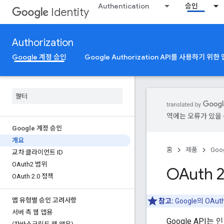
Authentication
승인
Identity
Authorization
Google 계정 승인
Google Authorization API를 사용하기 위한
역에는 오류가 있을 
Google 계정 승인
개요
홈
제품
Goog
교차 클라이언트 ID
OAuth2 범위
OAuth 
OAuth 2
.
0 정책
앱 유형별 승인 고려사항
참고:
Google의 OAut
서버 측 웹 앱용
Google API는