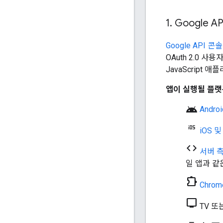
1
.
Google A
Google API 콘솔
OAuth 2.0 
JavaScrip
앱이 실행될 플랫
android
Andro
iOS 및
code
서버 
일 앱과 같
chrome_extension
Chro
tv
TV 또