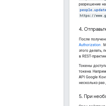
разрешение на
people.updat
https://www.
4
.
Отправьте
После получени
Authorization
. 
этого делать, 
в REST-практи
Токены доступ
токена. Наприм
API Google Кон
несколько раз 
5
.
При необх