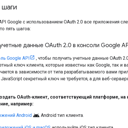
 шаги
API Google с использованием OAuth 2.0 все приложения сл
это пять шагов:
учетные данные OAuth 2
.
0 в консоли Google AP
ль Google API
, чтобы получить учетные данные OAuth 2.
ретный ключ клиента, которые известны как Google, так и
чается в зависимости от типа разрабатываемого вами при
JavaScript секретный ключ не требуется, а для веб-серве
оздать OAuth-клиент, соответствующий платформе, на 
ние, например:
android
ожений Android
Android
тип клиента.
риложений iOS и macOS
используйте
iOS
тип клиента.