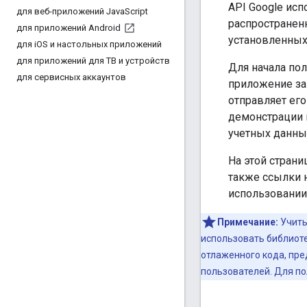
API Google ис
для веб-приложений Java
Script
распространенн
для приложений Android
установленных
для i
OS и настольных приложений
для приложений для ТВ и устройств
Для начала пол
для сервисных аккаунтов
приложение зап
отправляет его
демонстрации 
учетных данны
На этой страни
также ссылки 
использовании 
Примечание:
Учиты
использовать библиоте
отлаженного кода, пре
пользователей. Для п