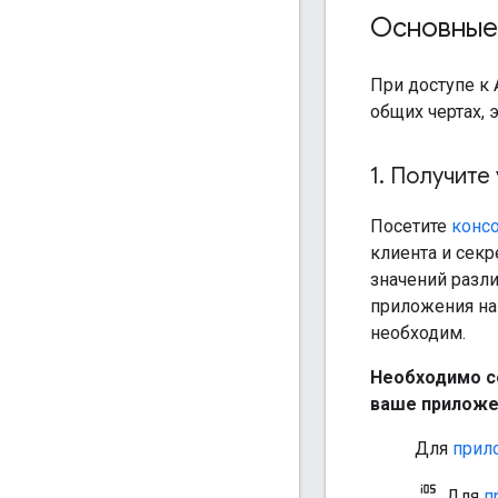
Основные
При доступе к 
общих чертах, 
1
.
Получите 
Посетите
консо
клиента и сек
значений разли
приложения на 
необходим.
Необходимо с
ваше приложе
Для
прил
Для
п