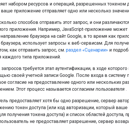
ляет набором ресурсов и операций, разрешенных токеном д
а ваше приложение отправляет одно или несколько значен
колько способов отправить этот запрос, и они различаются
ого приложения. Например, JavaScript-приложение может з
направление браузера на сайт Google, в то время как прил
 браузера, использует запросы к веб-сервисам. Для получ
ом, как отправить запрос, см.
раздел «Сценарии»
и подроб
я каждого типа приложений.
запросов требуется этап аутентификации, в ходе которого
щью своей учетной записи Google. После входа в систему
вое согласие на предоставление одного или нескольких 
нием. Этот процесс называется
согласием пользователя
.
ель предоставляет хотя бы одно разрешение, сервер авто
ению токен доступа (или код авторизации, который ваш
ля получения токена доступа) и список областей доступа,
 пользователь не предоставляет разрешение, сервер возвр