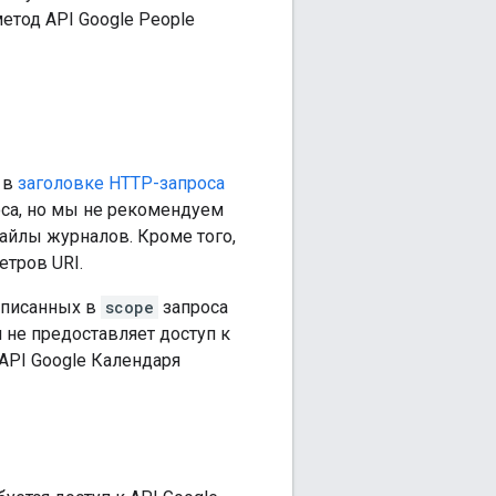
метод API Google People
 в
заголовке HTTP-запроса
оса, но мы не рекомендуем
файлы журналов. Кроме того,
етров URI.
описанных в
scope
запроса
н не предоставляет доступ к
 API Google Календаря