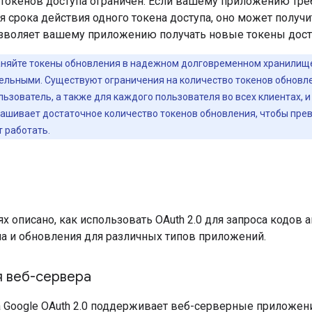
токенов доступа ограничен. Если вашему приложению треб
я срока действия одного токена доступа, оно может получи
зволяет вашему приложению получать новые токены дост
няйте токены обновления в надежном долговременном хранилище 
тельными. Существуют ограничения на количество токенов обновл
ьзователь, а также для каждого пользователя во всех клиентах, и
шивает достаточное количество токенов обновления, чтобы прев
 работать.
ях описано, как использовать OAuth 2.0 для запроса кодов 
па и обновления для различных типов приложений.
 веб-сервера
а Google OAuth 2.0 поддерживает веб-серверные приложен