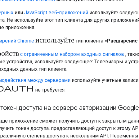
ерных
или
JavaScript веб-приложений
используйте следу
та. Не используйте этот тип клиента для других приложений
е приложения.
используйте
ирений Chrome
тип клиента
«Расширение
ройств
с ограниченным набором входных сигналов
, таки
е устройства, используйте следующее:
Телевизоры и устр
входных данных
тип клиента.
модействия между серверами
используйте учетные записи
OAuth
не требуется.
токен доступа на сервере авторизации Google
ше приложение сможет получить доступ к закрытым данн
учить токен доступа, предоставляющий доступ к этому AP
 различную степень доступа к нескольким API. Переменн