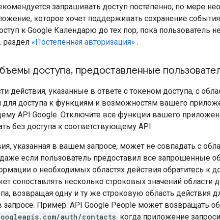
екомендуется запрашивать доступ постепенно, по мере необ
ложение, которое хочет поддерживать сохранение события
ступ к Google Календарю до тех пор, пока пользователь 
. раздел
«Постепенная авторизация»
.
бъемы доступа
,
предоставленные пользовате
ти действия, указанные в ответе с токеном доступа, с обла
для доступа к функциям и возможностям вашего приложен
ему API Google. Отключите все функции вашего приложени
ть без доступа к соответствующему API.
ия, указанная в вашем запросе, может не совпадать с обл
 даже если пользователь предоставил все запрошенные об
ормации о необходимых областях действия обратитесь к д
жет сопоставлять несколько строковых значений области 
па, возвращая одну и ту же строковую область действия дл
 запросе. Пример: API Google People может возвращать об
googleapis.com/auth/contacts
когда приложение запроси