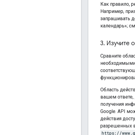
Как правило, р
Например, при
запрашивать до
календарь»; см
3
.
Изучите о
Сравните облас
необходимыми 
соответствующ
функционирова
Область действ
вашем ответе,
получения инф
Google. API мо
действия досту
разрешенных в
https://www.