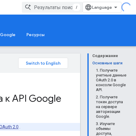
/
 Google
Ресурсы
Содержание
Основные шаги
1. Получите
учетные данные
OAuth 2.0 в
консоли Google
API.
а к API Google
2. Получите
токен доступа
на сервере
авторизации
Google.
3. Изучите
OAuth 2.0
.
объемы
доступа,