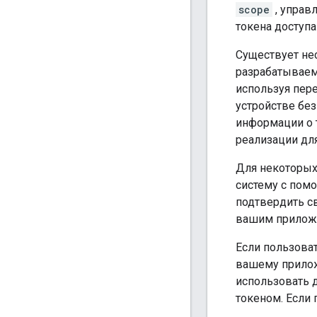
scope
, управ
токена доступ
Существует нес
разрабатываем
используя пере
устройстве без
информации о т
реализации дл
Для некоторых 
систему с помо
подтвердить с
вашим приложе
Если пользоват
вашему прилож
использовать д
токеном. Если