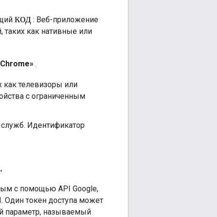
код
ющий
:
Веб-приложение
, таких как нативные или
 Chrome»
.
х как телевизоры или
ойства с ограниченным
 служб. Идентификатор
.
ым с помощью API Google,
I. Один токен доступа может
ый параметр, называемый