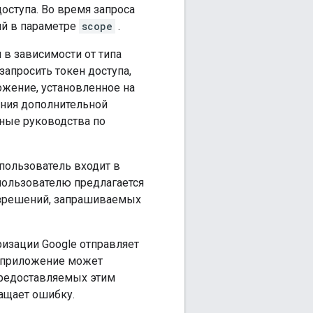
оступа. Во время запроса
ий в параметре
scope
.
 в зависимости от типа
апросить токен доступа,
ожение, установленное на
ения дополнительной
ные руководства по
 пользователь входит в
 пользователю предлагается
разрешений, запрашиваемых
ризации Google отправляет
е приложение может
 предоставляемых этим
ащает ошибку.