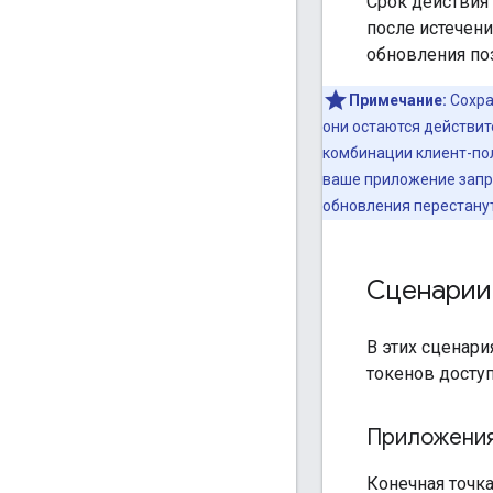
Срок действия 
после истечени
обновления по
Примечание:
Сохра
они остаются действи
комбинации клиент-пол
ваше приложение запра
обновления перестанут
Сценарии
В этих сценари
токенов досту
Приложения
Конечная точк