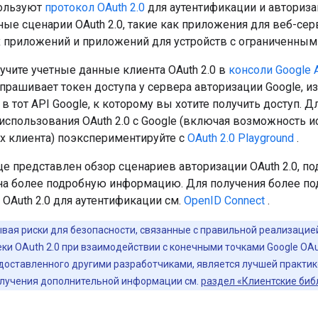
пользуют
протокол OAuth 2.0
для аутентификации и авториза
ые сценарии OAuth 2.0, такие как приложения для веб-серв
 приложений и приложений для устройств с ограниченным
учите учетные данные клиента OAuth 2.0 в
консоли Google 
рашивает токен доступа у сервера авторизации Google, из
 в тот API Google, к которому вы хотите получить доступ. 
использования OAuth 2.0 с Google (включая возможность 
х клиента) поэкспериментируйте с
OAuth 2.0 Playground
.
це представлен обзор сценариев авторизации OAuth 2.0, п
на более подробную информацию. Для получения более по
OAuth 2.0 для аутентификации см.
OpenID Connect
.
вая риски для безопасности, связанные с правильной реализацие
ки OAuth 2.0 при взаимодействии с конечными точками Google OAu
доставленного другими разработчиками, является лучшей практик
олучения дополнительной информации см.
раздел «Клиентские биб