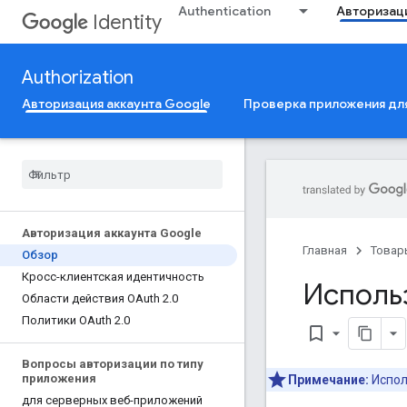
Authentication
Авторизац
Identity
Authorization
Авторизация аккаунта Google
Проверка приложения для
Авторизация аккаунта Google
Главная
Товар
Обзор
Кросс-клиентская идентичность
Исполь
Области действия OAuth 2
.
0
Политики OAuth 2
.
0
bookmark_border
Вопросы авторизации по типу
приложения
Примечание:
Испол
для серверных веб-приложений