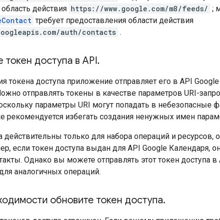
 область действия
https://www.google.com/m8/feeds/
; 
eContact
требует предоставления области действия
googleapis.com/auth/contacts
.
 токен доступа в API
.
я токена доступа приложение отправляет его в API Google
Можно отправлять токены в качестве параметров URI-запр
поскольку параметры URI могут попадать в небезопасные 
ке рекомендуется избегать создания ненужных имен парам
а действительны только для набора операций и ресурсов, 
ер, если токен доступа выдан для API Google Календаря, о
такты. Однако вы можете отправлять этот токен доступа в
для аналогичных операций.
одимости обновите токен доступа
.