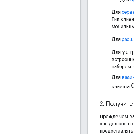
Для
серв
Тип клиен
мобильны
Для
расш
уст
Для
встроенны
набором 
Для
взаи
клиента
2
.
Получите 
Прежде чем ва
оно должно пол
предоставлять