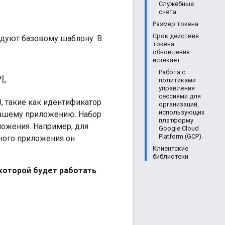
Служебные
счета
Размер токена
Срок действия
едуют базовому шаблону. В
токена
обновления
истекает
Работа с
I
.
политиками
управления
сессиями для
0, такие как идентификатор
организаций,
использующих
 вашему приложению. Набор
платформу
ложения. Например, для
Google Cloud
Platform (GCP).
рного приложения он
Клиентские
библиотеки
которой будет работать