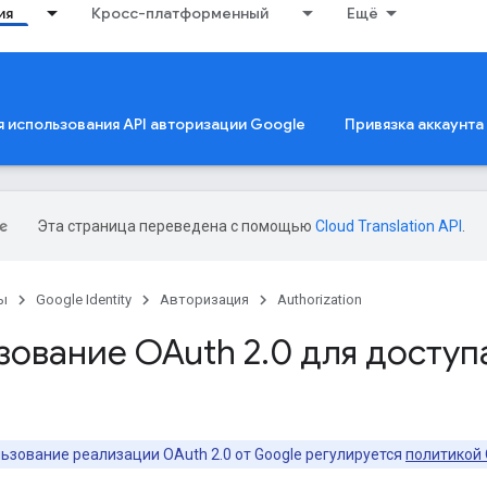
ия
Кросс-платформенный
Ещё
 использования API авторизации Google
Привязка аккаунта
Эта страница переведена с помощью
Cloud Translation API
.
ы
Google Identity
Авторизация
Authorization
зование OAuth 2
.
0 для доступ
ьзование реализации OAuth 2.0 от Google регулируется
политикой 