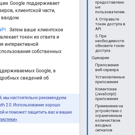
предоставленн
ции. Google поддерживает
ые
еров, клиентской части,
пользователем.
 вводом.
4. Отправьте
токен доступа в
API.
API
. Затем ваше клиентское
5. При
влекает токен из ответа и
необходимости
Для интерактивной
обновите токен
доступа.
использования собственных
Сценарии
Приложения
веб-сервера
оддерживаемых Google, а
Установленные
дробных сведений об
приложения
Клиентские
(JavaScript)
й, мы настоятельно рекомендуем
приложения
th 2.0. Использование хорошо
Применение на
устройствах с
ой и поможет защитить вас и ваших
ограниченным
лиотеки»
.
количеством
входных
сигналов