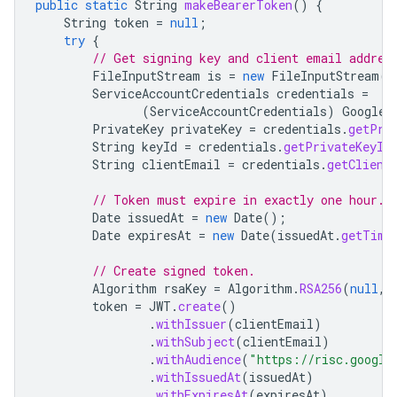
public
static
String
makeBearerToken
()
{
String
token
=
null
;
try
{
// Get signing key and client email addres
FileInputStream
is
=
new
FileInputStream
(
"
ServiceAccountCredentials
credentials
=
(
ServiceAccountCredentials
)
GoogleC
PrivateKey
privateKey
=
credentials
.
getPri
String
keyId
=
credentials
.
getPrivateKeyId
String
clientEmail
=
credentials
.
getClient
// Token must expire in exactly one hour.
Date
issuedAt
=
new
Date
();
Date
expiresAt
=
new
Date
(
issuedAt
.
getTime
// Create signed token.
Algorithm
rsaKey
=
Algorithm
.
RSA256
(
null
,
token
=
JWT
.
create
()
.
withIssuer
(
clientEmail
)
.
withSubject
(
clientEmail
)
.
withAudience
(
"https://risc.google
.
withIssuedAt
(
issuedAt
)
.
withExpiresAt
(
expiresAt
)