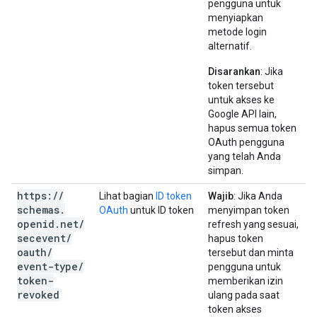
pengguna untuk
menyiapkan
metode login
alternatif.
Disarankan
: Jika
token tersebut
untuk akses ke
Google API lain,
hapus semua token
OAuth pengguna
yang telah Anda
simpan.
https:
/
/
Lihat bagian
ID token
Wajib
: Jika Anda
schemas
.
OAuth
untuk ID token
menyimpan token
openid
.
net
/
refresh yang sesuai,
secevent
/
hapus token
oauth
/
tersebut dan minta
event-type
/
pengguna untuk
token-
memberikan izin
revoked
ulang pada saat
token akses