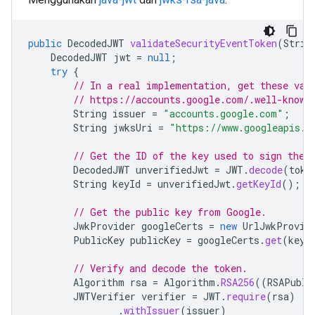
public
DecodedJWT
validateSecurityEventToken
(
Strin
DecodedJWT
jwt
=
null
;
try
{
// In a real implementation, get these val
// https://accounts.google.com/.well-known
String
issuer
=
"accounts.google.com"
;
String
jwksUri
=
"https://www.googleapis.c
// Get the ID of the key used to sign the 
DecodedJWT
unverifiedJwt
=
JWT
.
decode
(
toke
String
keyId
=
unverifiedJwt
.
getKeyId
();
// Get the public key from Google.
JwkProvider
googleCerts
=
new
UrlJwkProvid
PublicKey
publicKey
=
googleCerts
.
get
(
keyI
// Verify and decode the token.
Algorithm
rsa
=
Algorithm
.
RSA256
((
RSAPubli
JWTVerifier
verifier
=
JWT
.
require
(
rsa
)
.
withIssuer
(
issuer
)