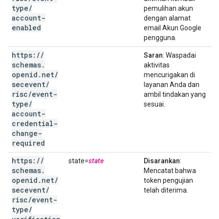
type
/
pemulihan akun
account-
dengan alamat
enabled
email Akun Google
pengguna.
https:
/
/
Saran
: Waspadai
schemas
.
aktivitas
openid
.
net
/
mencurigakan di
secevent
/
layanan Anda dan
risc
/
event-
ambil tindakan yang
type
/
sesuai.
account-
credential-
change-
required
https:
/
/
state=
state
Disarankan
:
schemas
.
Mencatat bahwa
openid
.
net
/
token pengujian
secevent
/
telah diterima.
risc
/
event-
type
/