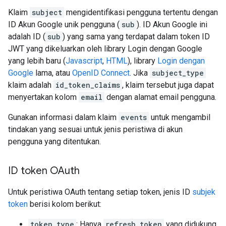
Klaim
subject
mengidentifikasi pengguna tertentu dengan
ID Akun Google unik pengguna (
sub
). ID Akun Google ini
adalah ID (
sub
) yang sama yang terdapat dalam token ID
JWT yang dikeluarkan oleh library Login dengan Google
yang lebih baru (
Javascript
,
HTML
), library
Login dengan
Google
lama, atau
OpenID Connect
. Jika
subject_type
klaim adalah
id_token_claims
, klaim tersebut juga dapat
menyertakan kolom
email
dengan alamat email pengguna.
Gunakan informasi dalam klaim
events
untuk mengambil
tindakan yang sesuai untuk jenis peristiwa di akun
pengguna yang ditentukan.
ID token OAuth
Untuk peristiwa OAuth tentang setiap token, jenis ID
subjek
token
berisi kolom berikut:
token_type
: Hanya
refresh_token
yang didukung.