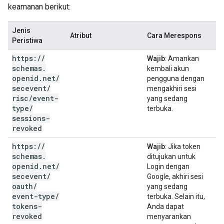
keamanan berikut:
Jenis
Atribut
Cara Merespons
Peristiwa
https:
/
/
Wajib
: Amankan
schemas
.
kembali akun
openid
.
net
/
pengguna dengan
secevent
/
mengakhiri sesi
risc
/
event-
yang sedang
type
/
terbuka.
sessions-
revoked
https:
/
/
Wajib
: Jika token
schemas
.
ditujukan untuk
openid
.
net
/
Login dengan
secevent
/
Google, akhiri sesi
oauth
/
yang sedang
event-type
/
terbuka. Selain itu,
tokens-
Anda dapat
revoked
menyarankan