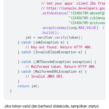
// Get your apps' client IDs from 
// https://console.developers.goog
.
withAudience
(
"123456789-abcedfgh.
"123456789-ijklmnop.
"123456789-qrstuvwx.
.
acceptLeeway
(
Long
.
MAX_VALUE
)
// 
.
build
();
jwt
=
verifier
.
verify
(
token
);
}
catch
(
JwkException
e
)
{
// Key not found. Return HTTP 400.
}
catch
(
InvalidClaimException
e
)
{
}
catch
(
JWTDecodeException
exception
)
{
// Malformed token. Return HTTP 400.
}
catch
(
MalformedURLException
e
)
{
// Invalid JWKS URI.
}
return
jwt
;
}
Jika token valid dan berhasil didekode, tampilkan status