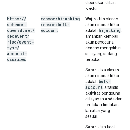
diperlukan di lain
waktu.
https:
/
/
reason=hijacking
,
Wajib
: Jika alasan
schemas
.
reason=bulk-
akun dinonaktifkan
openid
.
net
/
account
hijacking
adalah
,
secevent
/
amankan kembali
risc
/
event-
akun pengguna
type
/
dengan mengakhiri
account-
sesi yang sedang
disabled
terbuka.
Saran
: Jika alasan
akun dinonaktifkan
bulk-
adalah
account
, analisis
aktivitas pengguna
di layanan Anda dan
tentukan tindakan
lanjutan yang
sesuai.
Saran
: Jika tidak