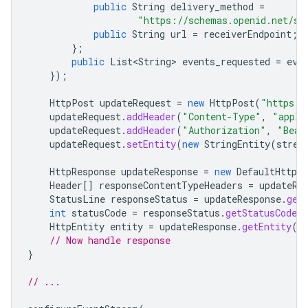
public
String
delivery_method
=
"https://schemas.openid.net/se
public
String
url
=
receiverEndpoint
;
};
public
List<String>
events_requested
=
eve
});
HttpPost
updateRequest
=
new
HttpPost
(
"https:/
updateRequest
.
addHeader
(
"Content-Type"
,
"appli
updateRequest
.
addHeader
(
"Authorization"
,
"Bear
updateRequest
.
setEntity
(
new
StringEntity
(
strea
HttpResponse
updateResponse
=
new
DefaultHttpCl
Header
[]
responseContentTypeHeaders
=
updateRe
StatusLine
responseStatus
=
updateResponse
.
get
int
statusCode
=
responseStatus
.
getStatusCode
(
HttpEntity
entity
=
updateResponse
.
getEntity
()
// Now handle response
}
// ...