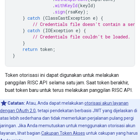
.
withKeyId
(
keyId
)
.
sign
(
rsaKey
);
}
catch
(
ClassCastException
e
)
{
// Credentials file doesn't contain a serv
}
catch
(
IOException
e
)
{
// Credentials file couldn't be loaded.
}
return
token
;
}
Token otorisasi ini dapat digunakan untuk melakukan
panggilan RISC API selama satu jam. Saat token berakhir,
buat token baru untuk terus melakukan panggilan RISC API.
Catatan:
Atau, Anda dapat melakukan
otorisasi akun layanan
dengan OAuth 2.0
, tetapi pendekatan berbasis JWT yang dijelaskan di
atas lebih sederhana dan tidak memerlukan perjalanan pulang pergi
jaringan. Jika Anda memutuskan untuk menggunakan otorisasi akun
layanan, lihat bagian
Cakupan Token Akses
untuk cakupan yang harus