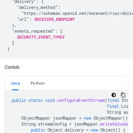
  "delivery": {

    "delivery_method":

      "https://schemas.openid.net/secevent/risc/deliv
    "url": 
RECEIVER_ENDPOINT
  },

  "events_requested": [

SECURITY_EVENT_TYPES
  ]

Contoh:
Java
Python
public
static
void
configureEventStream
(
final
Stri
final
List
String
aut
ObjectMapper
jsonMapper
=
new
ObjectMapper
();
String
streamConfig
=
jsonMapper
.
writeValueAsS
public
Object
delivery
=
new
Object
()
{