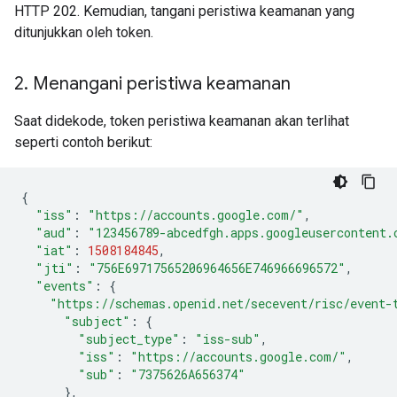
HTTP 202. Kemudian, tangani peristiwa keamanan yang
ditunjukkan oleh token.
2
.
Menangani peristiwa keamanan
Saat didekode, token peristiwa keamanan akan terlihat
seperti contoh berikut:
{
"iss"
:
"https://accounts.google.com/"
,
"aud"
:
"123456789-abcedfgh.apps.googleusercontent.
"iat"
:
1508184845
,
"jti"
:
"756E69717565206964656E746966696572"
,
"events"
:
{
"https://schemas.openid.net/secevent/risc/event-
"subject"
:
{
"subject_type"
:
"iss-sub"
,
"iss"
:
"https://accounts.google.com/"
,
"sub"
:
"7375626A656374"
},