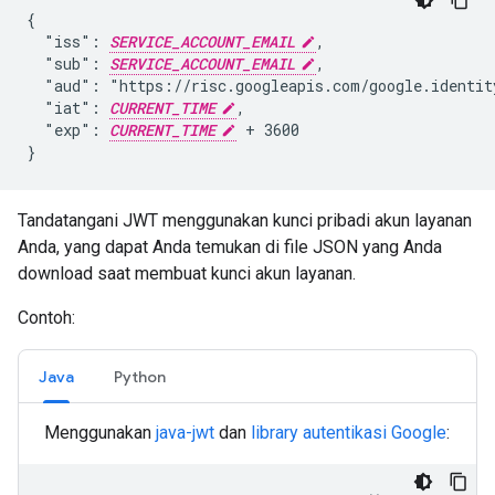
{

  "iss": 
SERVICE_ACCOUNT_EMAIL
,

  "sub": 
SERVICE_ACCOUNT_EMAIL
,

  "aud": "https://risc.googleapis.com/google.identity
  "iat": 
CURRENT_TIME
,

  "exp": 
CURRENT_TIME
 + 3600

}
Tandatangani JWT menggunakan kunci pribadi akun layanan
Anda, yang dapat Anda temukan di file JSON yang Anda
download saat membuat kunci akun layanan.
Contoh:
Java
Python
Menggunakan
java-jwt
dan
library autentikasi Google
: