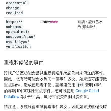
credential-
change-
required
https:
/
/
state=
state
建議
：記錄已收
schemas
.
到測試權杖。
openid
.
net
/
secevent
/
risc
/
event-type
/
verification
重複和錯過的事件
跨帳戶防護功能會嘗試重新傳送系統認為尚未傳送的事件。
因此，您有時可能會收到同一個事件多次。如果這可能導致
重複動作，造成使用者不便，請考慮使用
jti
聲明 (事件
的專屬 ID) 來移除重複事件。您可以使用
Google Cloud
Dataflow
等外部工具，執行重複資料刪除資料流。
請注意，系統只會重試傳送事件幾次，因此如果接收端長時