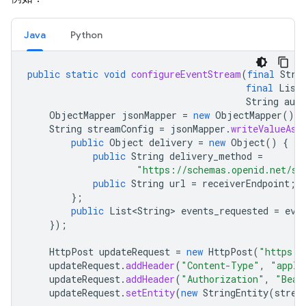
Java
Python
public
static
void
configureEventStream
(
final
Stri
final
List
String
aut
ObjectMapper
jsonMapper
=
new
ObjectMapper
();
String
streamConfig
=
jsonMapper
.
writeValueAsS
public
Object
delivery
=
new
Object
()
{
public
String
delivery_method
=
"https://schemas.openid.net/se
public
String
url
=
receiverEndpoint
;
};
public
List<String>
events_requested
=
eve
});
HttpPost
updateRequest
=
new
HttpPost
(
"https:/
updateRequest
.
addHeader
(
"Content-Type"
,
"appli
updateRequest
.
addHeader
(
"Authorization"
,
"Bear
updateRequest
.
setEntity
(
new
StringEntity
(
strea