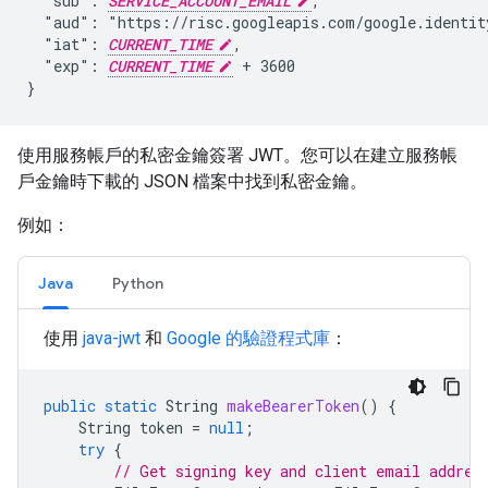
  "sub": 
SERVICE_ACCOUNT_EMAIL
,

  "aud": "https://risc.googleapis.com/google.identity
  "iat": 
CURRENT_TIME
,

  "exp": 
CURRENT_TIME
 + 3600

}
使用服務帳戶的私密金鑰簽署 JWT。您可以在建立服務帳
戶金鑰時下載的 JSON 檔案中找到私密金鑰。
例如：
Java
Python
使用
java-jwt
和
Google 的驗證程式庫
：
public
static
String
makeBearerToken
()
{
String
token
=
null
;
try
{
// Get signing key and client email addres