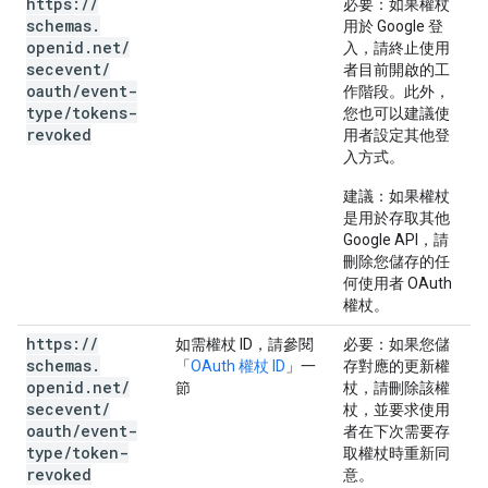
https:
/
/
必要
：如果權杖
schemas
.
用於 Google 登
openid
.
net
/
入，請終止使用
secevent
/
者目前開啟的工
oauth
/
event-
作階段。此外，
type
/
tokens-
您也可以建議使
revoked
用者設定其他登
入方式。
建議
：如果權杖
是用於存取其他
Google API，請
刪除您儲存的任
何使用者 OAuth
權杖。
https:
/
/
如需權杖 ID，請參閱
必要
：如果您儲
schemas
.
「
OAuth 權杖 ID
」一
存對應的更新權
openid
.
net
/
節
杖，請刪除該權
secevent
/
杖，並要求使用
oauth
/
event-
者在下次需要存
type
/
token-
取權杖時重新同
revoked
意。