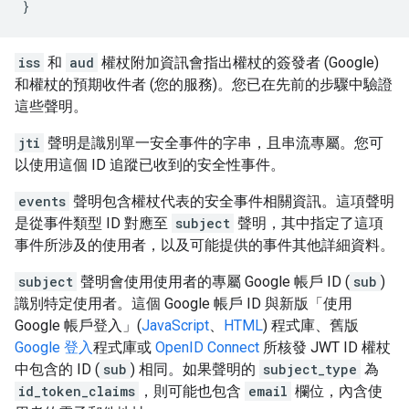
}
iss
和
aud
權杖附加資訊會指出權杖的簽發者 (Google)
和權杖的預期收件者 (您的服務)。您已在先前的步驟中驗證
這些聲明。
jti
聲明是識別單一安全事件的字串，且串流專屬。您可
以使用這個 ID 追蹤已收到的安全性事件。
events
聲明包含權杖代表的安全事件相關資訊。這項聲明
是從事件類型 ID 對應至
subject
聲明，其中指定了這項
事件所涉及的使用者，以及可能提供的事件其他詳細資料。
subject
聲明會使用使用者的專屬 Google 帳戶 ID (
sub
)
識別特定使用者。這個 Google 帳戶 ID 與新版「使用
Google 帳戶登入」(
JavaScript
、
HTML
) 程式庫、舊版
Google 登入
程式庫或
OpenID Connect
所核發 JWT ID 權杖
中包含的 ID (
sub
) 相同。如果聲明的
subject_type
為
id_token_claims
，則可能也包含
email
欄位，內含使