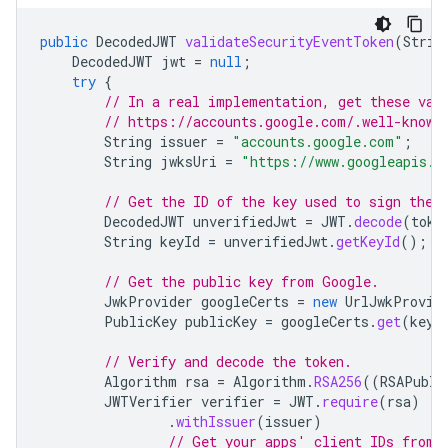
public
DecodedJWT
validateSecurityEventToken
(
Strin
DecodedJWT
jwt
=
null
;
try
{
// In a real implementation, get these val
// https://accounts.google.com/.well-known
String
issuer
=
"accounts.google.com"
;
String
jwksUri
=
"https://www.googleapis.c
// Get the ID of the key used to sign the 
DecodedJWT
unverifiedJwt
=
JWT
.
decode
(
toke
String
keyId
=
unverifiedJwt
.
getKeyId
();
// Get the public key from Google.
JwkProvider
googleCerts
=
new
UrlJwkProvid
PublicKey
publicKey
=
googleCerts
.
get
(
keyI
// Verify and decode the token.
Algorithm
rsa
=
Algorithm
.
RSA256
((
RSAPubli
JWTVerifier
verifier
=
JWT
.
require
(
rsa
)
.
withIssuer
(
issuer
)
// Get your apps' client IDs from 