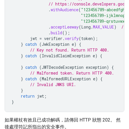
// https://console.developers.goog
.
withAudience
(
"123456789-abcedfgh.
"123456789-ijklmnop.
"123456789-qrstuvwx.
.
acceptLeeway
(
Long
.
MAX_VALUE
)
// 
.
build
();
jwt
=
verifier
.
verify
(
token
);
}
catch
(
JwkException
e
)
{
// Key not found. Return HTTP 400.
}
catch
(
InvalidClaimException
e
)
{
}
catch
(
JWTDecodeException
exception
)
{
// Malformed token. Return HTTP 400.
}
catch
(
MalformedURLException
e
)
{
// Invalid JWKS URI.
}
return
jwt
;
}
如果權杖有效且已成功解碼，請傳回 HTTP 狀態 202。 然
後處理符記所指出的安全事件。