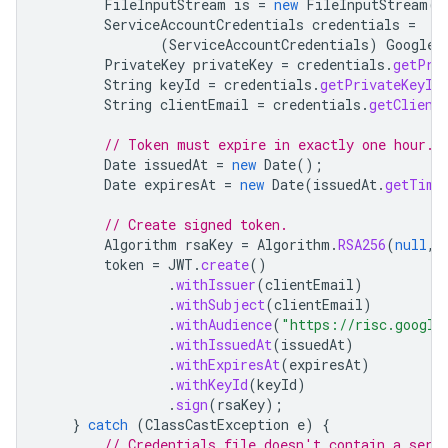
FileInputStream
is
=
new
FileInputStream
(
"
ServiceAccountCredentials
credentials
=
(
ServiceAccountCredentials
)
GoogleC
PrivateKey
privateKey
=
credentials
.
getPri
String
keyId
=
credentials
.
getPrivateKeyId
String
clientEmail
=
credentials
.
getClient
// Token must expire in exactly one hour.
Date
issuedAt
=
new
Date
();
Date
expiresAt
=
new
Date
(
issuedAt
.
getTime
// Create signed token.
Algorithm
rsaKey
=
Algorithm
.
RSA256
(
null
,
token
=
JWT
.
create
()
.
withIssuer
(
clientEmail
)
.
withSubject
(
clientEmail
)
.
withAudience
(
"https://risc.google
.
withIssuedAt
(
issuedAt
)
.
withExpiresAt
(
expiresAt
)
.
withKeyId
(
keyId
)
.
sign
(
rsaKey
);
}
catch
(
ClassCastException
e
)
{
// Credentials file doesn't contain a serv