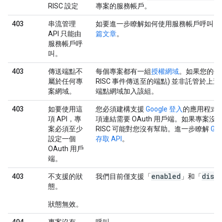
RISC 設定
專案的服務帳戶。
403
串流管理
如要進一步瞭解如何使用服務帳戶呼叫 Goog
API 只能由
篇文章
。
服務帳戶呼
叫。
403
傳送端點不
每個專案都有一組
授權網域
。如果您的傳
屬於任何專
RISC 事件傳送至的端點) 並非託管於
案網域。
端點網域加入該組。
403
如要使用這
您必須建構支援
Google 登入
的應用程式，
項 API，專
項連結需要 OAuth 用戶端。如果專案沒有 
案必須至少
RISC 可能對您沒有幫助。進一步瞭解
Go
設定一個
存取 API
。
OAuth 用戶
端。
enabled
disa
403
不支援的狀
我們目前僅支援「
」和「
態。
狀態無效。