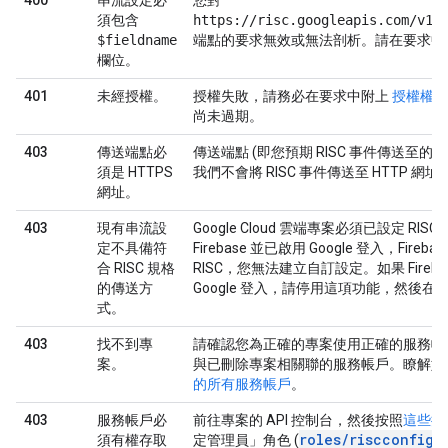
400
串流設定必
您對
須包含
https://risc.googleapis.com/v1b
$fieldname
端點的要求無效或無法剖析。請在要求中
欄位。
401
未經授權。
授權失敗，請務必在要求中附上
授權權杖
尚未過期。
403
傳送端點必
傳送端點 (即您預期 RISC 事件傳送至的端點
須是 HTTPS
我們不會將 RISC 事件傳送至 HTTP 網址
網址。
403
現有串流設
Google Cloud 雲端專案必須已設定 RI
定不具備符
Firebase 並已啟用 Google 登入，Fir
合 RISC 規格
RISC，您無法建立自訂設定。如果 Fireb
的傳送方
Google 登入，請停用這項功能，然後
式。
403
找不到專
請確認您為正確的專案使用正確的服務帳
案。
與已刪除專案相關聯的服務帳戶。瞭解如
的所有服務帳戶
。
403
服務帳戶必
前往專案的 API 控制台，然後按照
這些操
roles/riscconfigs
須有權存取
定管理員」角色 (