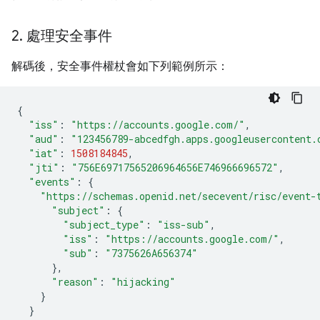
2
.
處理安全事件
解碼後，安全事件權杖會如下列範例所示：
{
"iss"
:
"https://accounts.google.com/"
,
"aud"
:
"123456789-abcedfgh.apps.googleusercontent.
"iat"
:
1508184845
,
"jti"
:
"756E69717565206964656E746966696572"
,
"events"
:
{
"https://schemas.openid.net/secevent/risc/event-
"subject"
:
{
"subject_type"
:
"iss-sub"
,
"iss"
:
"https://accounts.google.com/"
,
"sub"
:
"7375626A656374"
},
"reason"
:
"hijacking"
}
}