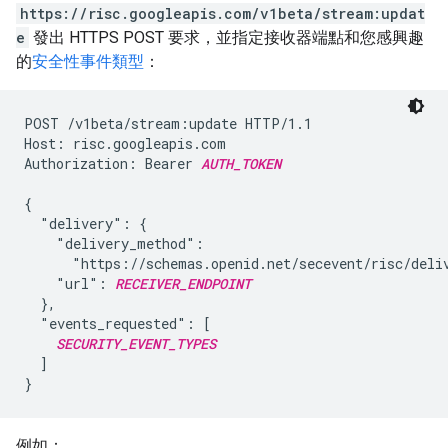
https://risc.googleapis.com/v1beta/stream:updat
e
發出 HTTPS POST 要求，並指定接收器端點和您感興趣
的
安全性事件類型
：
POST /v1beta/stream:update HTTP/1.1

Host: risc.googleapis.com

Authorization: Bearer 
AUTH_TOKEN
{

  "delivery": {

    "delivery_method":

      "https://schemas.openid.net/secevent/risc/deliv
    "url": 
RECEIVER_ENDPOINT
  },

  "events_requested": [

SECURITY_EVENT_TYPES
  ]

例如：