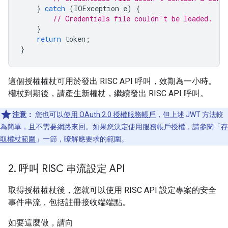
}
catch
(
IOException
e
)
{
// Credentials file couldn't be loaded.
}
return
token
;
}
這個授權權杖可用於發出 RISC API 呼叫，效期為一小時。
權杖到期後，請產生新權杖，繼續發出 RISC API 呼叫。
注意：
您也可以
使用 OAuth 2.0 授權服務帳戶
，但上述 JWT 方法較
為簡單，且不需要網路來回。如果您決定使用服務帳戶授權，請參閱「
存
取權杖範圍
」一節，瞭解應要求的範圍。
2
.
呼叫 RISC 串流設定 API
取得授權權杖後，您就可以使用 RISC API 設定專案的安全
事件串流，包括註冊接收端端點。
如要這麼做，請向