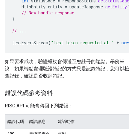
int
statusCode
=
responseStatus
.
getStatusCode
(
HttpEntity
entity
=
updateResponse
.
getEntity
()
// Now handle response
}
// ...
testEventStream
(
"Test token requested at "
+
new
D
如果要求成功，驗證權杖會傳送至您註冊的端點。舉例來
說，如果端點處理驗證符記的方式只是記錄符記，您可以檢
查記錄，確認是否收到符記。
錯誤代碼參考資料
RISC API 可能會傳回下列錯誤：
錯誤代碼
錯誤訊息
建議動作