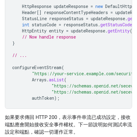
HttpResponse
updateResponse
=
new
DefaultHttpCl
Header
[]
responseContentTypeHeaders
=
updateRe
StatusLine
responseStatus
=
updateResponse
.
get
int
statusCode
=
responseStatus
.
getStatusCode
(
HttpEntity
entity
=
updateResponse
.
getEntity
()
// Now handle response
}
// ...
configureEventStream
(
"https://your-service.example.com/security
Arrays
.
asList
(
"https://schemas.openid.net/seceve
"https://schemas.openid.net/seceve
authToken
);
如果要求傳回 HTTP 200，表示事件串流已成功設定，接收
端點應會開始接收安全事件權杖。下一節說明如何測試串流
設定和端點，確認一切運作正常。