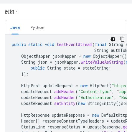
例如：
Java
Python
public
static
void
testEventStream
(
final
String
st
String
authToke
ObjectMapper
jsonMapper
=
new
ObjectMapper
();
String
json
=
jsonMapper
.
writeValueAsString
(
ne
public
String
state
=
stateString
;
});
HttpPost
updateRequest
=
new
HttpPost
(
"https:/
updateRequest
.
addHeader
(
"Content-Type"
,
"appli
updateRequest
.
addHeader
(
"Authorization"
,
"Bear
updateRequest
.
setEntity
(
new
StringEntity
(
json
)
HttpResponse
updateResponse
=
new
DefaultHttpCl
Header
[]
responseContentTypeHeaders
=
updateRe
StatusLine
responseStatus
=
updateResponse
.
get