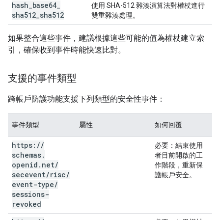
hash
_
base64
_
使用 SHA-512 雜湊演算法對權杖進行
sha512
_
sha512
雙重雜湊處理。
如果整合這些事件，建議根據這些可能的值為權杖建立索
引，確保收到事件時能快速比對。
支援的事件類型
跨帳戶防護功能支援下列類型的安全性事件：
事件類型
屬性
如何回覆
https:
/
/
必要
：結束使用
schemas
.
者目前開啟的工
openid
.
net
/
作階段，重新保
secevent
/
risc
/
護帳戶安全。
event-type
/
sessions-
revoked