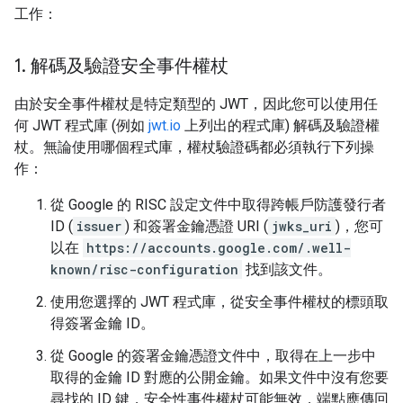
工作：
1
.
解碼及驗證安全事件權杖
由於安全事件權杖是特定類型的 JWT，因此您可以使用任
何 JWT 程式庫 (例如
jwt.io
上列出的程式庫) 解碼及驗證權
杖。無論使用哪個程式庫，權杖驗證碼都必須執行下列操
作：
從 Google 的 RISC 設定文件中取得跨帳戶防護發行者
ID (
issuer
) 和簽署金鑰憑證 URI (
jwks_uri
)，您可
以在
https://accounts.google.com/.well-
known/risc-configuration
找到該文件。
使用您選擇的 JWT 程式庫，從安全事件權杖的標頭取
得簽署金鑰 ID。
從 Google 的簽署金鑰憑證文件中，取得在上一步中
取得的金鑰 ID 對應的公開金鑰。如果文件中沒有您要
尋找的 ID 鍵，安全性事件權杖可能無效，端點應傳回