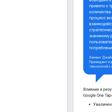
привело к 
количества
процесс вх
взаимодейст
стратегичес
значимому р
пользовате
потреблени
Хемант Джай
Президент и 
технологий Lo
Влияние и рез
Google One Tap»
Увеличен
.