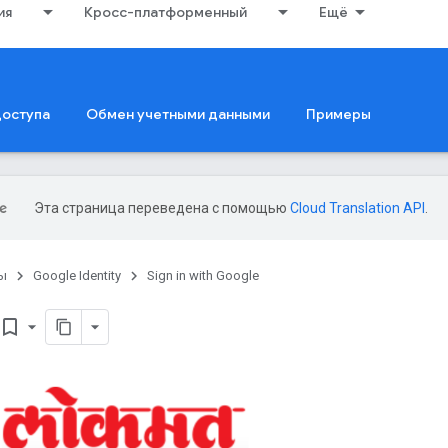
ия
Кросс-платформенный
Ещё
доступа
Обмен учетными данными
Примеры
Эта страница переведена с помощью
Cloud Translation API
.
ы
Google Identity
Sign in with Google
ookmark_border