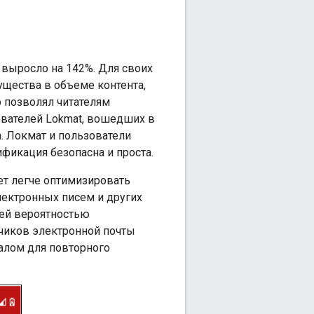
 выросло на 142%. Для своих
щества в объеме контента,
p позволял читателям
зователей Lokmat, вошедших в
а. Локмат и пользователи
ификация безопасна и проста.
ет легче оптимизировать
лектронных писем и других
шей вероятностью
счиков электронной почты
налом для повторного