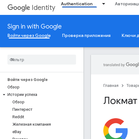
Authentication
Авторизац
Identity
Sign in with Google
Войти через Google
Проверка приложения
Ключи 
Войти через Google
Главная
Товар
Обзор
Истории успеха
Локмат
b
Обзор
Пинтерест
Reddit
Железная компания
e
Bay