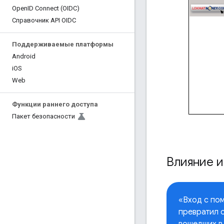
Open
ID Connect (OIDC)
Справочник API OIDC
Поддерживаемые платформы
Android
i
OS
Web
Функции раннего доступа
Пакет безопасности
Влияние и
«Вход с по
превратил с
вошедших в 