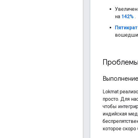
Увеличен
на
142%
.
Пятикрат
вошедших
Проблемы
Выполнени
Lokmat реализо
просто. Для на
чтобы интегри
индийская мед
беспрепятстве
которое скоро