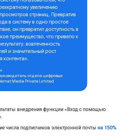
трехкратному увеличению
 просмотров страниц. Превратив
ода в систему в одно простое
вие, он превратил доступность в
кое преимущество, что привело к
езультату. вовлеченность
лей и значительный рост
я контента».
н
руководитель отдела цифровых
kmat Media Private Limited
ультаты внедрения функции «Вход с помощью
.
ие числа подписчиков электронной почты
на 150%