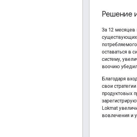
Решение и
За 12 месяцев
существующих 
потребляемого 
оставаться в с
систему, увели
воочию убедили
Благодаря вхо
свои стратеги
продуктовых п
зарегистрирую
Lokmat увеличи
вовлечения и у