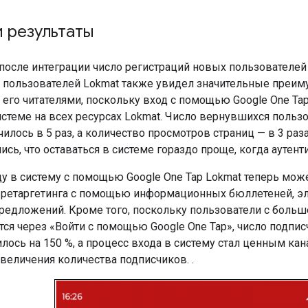
 результаты
 после интеграции число регистраций новых пользователей
пользователей Lokmat также увидел значительные преиму
его читателями, поскольку вход с помощью Google One Ta
истеме на всех ресурсах Lokmat. Число вернувшихся поль
чилось в 5 раз, а количество просмотров страниц — в 3 раз
сь, что оставаться в системе гораздо проще, когда аутент
ду в систему с помощью Google One Tap Lokmat теперь мож
и ретаргетинга с помощью информационных бюллетеней, э
редложений. Кроме того, поскольку пользователи с боль
тся через «Войти с помощью Google One Tap», число подпи
лось на 150 %, а процесс входа в систему стал ценным ка
величения количества подписчиков. .