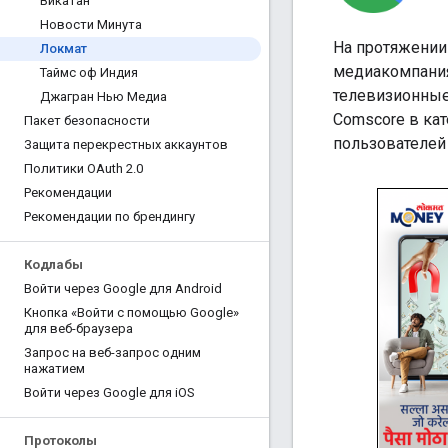
Викатан
Новости Минута
На протяжении
Локмат
медиакомпания
Таймс оф Индия
телевизионные
Джагран Нью Медиа
Comscore в ка
Пакет безопасности
пользователей
Защита перекрестных аккаунтов
Политики OAuth 2
.
0
Рекомендации
Рекомендации по брендингу
Кодлабы
Войти через Google для Android
Кнопка «Войти с помощью Google»
для веб-браузера
Запрос на веб-запрос одним
нажатием
Войти через Google для i
OS
Протоколы