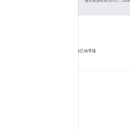
最后更新时间 (UTC)：2026-
GitHub
观摩我们的示例并自己动手练
习
商品信息
服务条款
API 用户数据政策
品牌推广指南