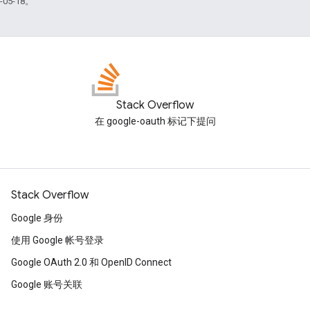
05-18。
Stack Overflow
在 google-oauth 标记下提问
Stack Overflow
Google 身份
使用 Google 帐号登录
Google OAuth 2.0 和 OpenID Connect
Google 账号关联