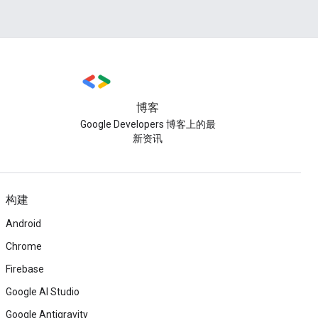
博客
Google Developers 博客上的最
新资讯
构建
Android
Chrome
Firebase
Google AI Studio
Google Antigravity