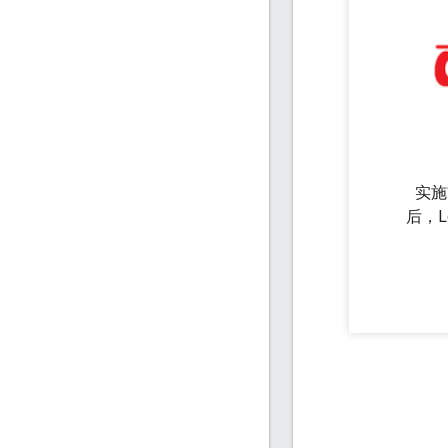
实施
后，L