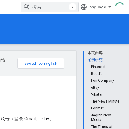
/
本页内容
含错
案例研究
Pinterest
Reddit
Iron Company
eBay
Vikatan
The News Minute
Lokmat
Jagran New
号（登录 Gmail、Play、
Media
The Times of