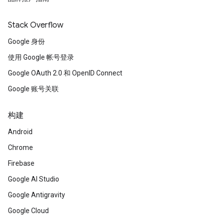
Stack Overflow
Google 身份
使用 Google 帐号登录
Google OAuth 2.0 和 OpenID Connect
Google 账号关联
构建
Android
Chrome
Firebase
Google AI Studio
Google Antigravity
Google Cloud