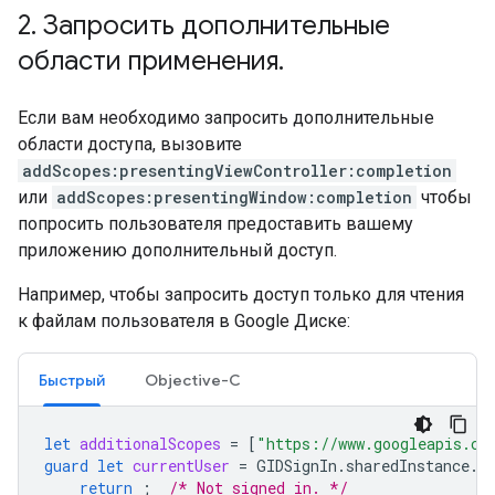
2
.
Запросить дополнительные
области применения
.
Если вам необходимо запросить дополнительные
области доступа, вызовите
addScopes:presentingViewController:completion
или
addScopes:presentingWindow:completion
чтобы
попросить пользователя предоставить вашему
приложению дополнительный доступ.
Например, чтобы запросить доступ только для чтения
к файлам пользователя в Google Диске:
Быстрый
Objective-C
let
additionalScopes
=
[
"https://www.googleapis.co
guard
let
currentUser
=
GIDSignIn
.
sharedInstance
.
c
return
;
/* Not signed in. */