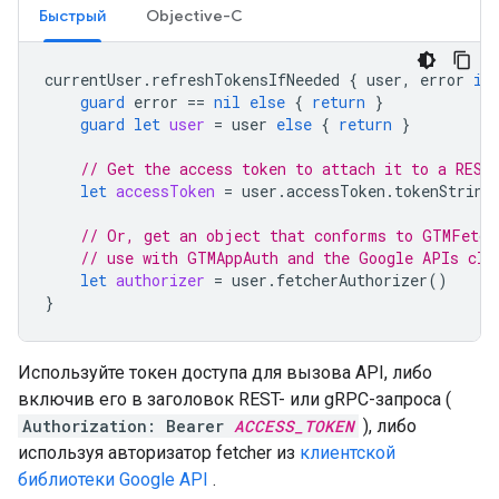
Быстрый
Objective-C
currentUser
.
refreshTokensIfNeeded
{
user
,
error
in
guard
error
==
nil
else
{
return
}
guard
let
user
=
user
else
{
return
}
// Get the access token to attach it to a REST
let
accessToken
=
user
.
accessToken
.
tokenString
// Or, get an object that conforms to GTMFetch
// use with GTMAppAuth and the Google APIs cli
let
authorizer
=
user
.
fetcherAuthorizer
()
}
Используйте токен доступа для вызова API, либо
включив его в заголовок REST- или gRPC-запроса (
Authorization: Bearer
ACCESS_TOKEN
), либо
используя авторизатор fetcher из
клиентской
библиотеки Google API
.