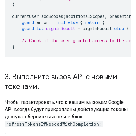
}
currentUser
.
addScopes
(
additionalScopes
,
presenting
guard
error
==
nil
else
{
return
}
guard
let
signInResult
=
signInResult
else
{
re
// Check if the user granted access to the scop
}
3
.
Выполните вызов API с новыми
токенами
.
Чтобы гарантировать, что к вашим вызовам Google
API всегда будут прикреплены действующие токены
доступа, оберните вызовы в блок
refreshTokensIfNeededWithCompletion: