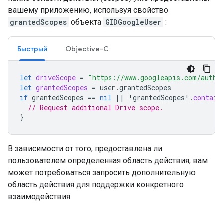
вашему приложению, используя свойство
grantedScopes
объекта
GIDGoogleUser
:
Быстрый
Objective-C
let
driveScope
=
"https://www.googleapis.com/auth/
let
grantedScopes
=
user
.
grantedScopes
if
grantedScopes
==
nil
||
!
grantedScopes
!.
contain
// Request additional Drive scope.
}
В зависимости от того, предоставлена ​​ли
пользователем определенная область действия, вам
может потребоваться запросить дополнительную
область действия для поддержки конкретного
взаимодействия.