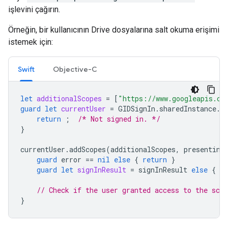
işlevini çağırın.
Örneğin, bir kullanıcının Drive dosyalarına salt okuma erişimi
istemek için:
Swift
Objective-C
let
additionalScopes
=
[
"https://www.googleapis.co
guard
let
currentUser
=
GIDSignIn
.
sharedInstance
.
c
return
;
/* Not signed in. */
}
currentUser
.
addScopes
(
additionalScopes
,
presenting
guard
error
==
nil
else
{
return
}
guard
let
signInResult
=
signInResult
else
{
re
// Check if the user granted access to the scop
}