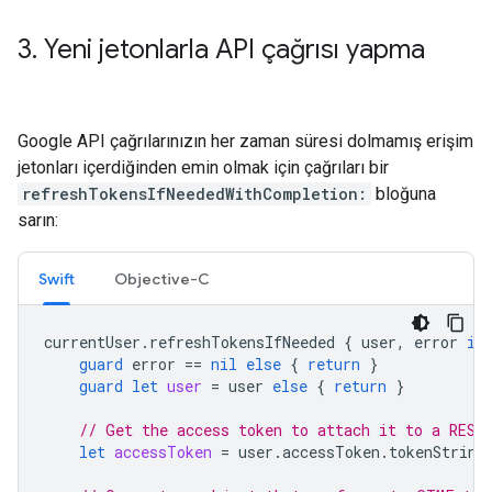
3
.
Yeni jetonlarla API çağrısı yapma
Google API çağrılarınızın her zaman süresi dolmamış erişim
jetonları içerdiğinden emin olmak için çağrıları bir
refreshTokensIfNeededWithCompletion:
bloğuna
sarın:
Swift
Objective-C
currentUser
.
refreshTokensIfNeeded
{
user
,
error
in
guard
error
==
nil
else
{
return
}
guard
let
user
=
user
else
{
return
}
// Get the access token to attach it to a REST
let
accessToken
=
user
.
accessToken
.
tokenString