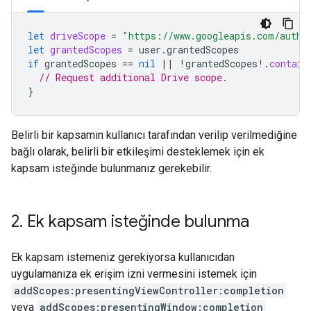
let
driveScope
=
"https://www.googleapis.com/auth/
let
grantedScopes
=
user
.
grantedScopes
if
grantedScopes
==
nil
||
!
grantedScopes
!.
contain
// Request additional Drive scope.
}
Belirli bir kapsamın kullanıcı tarafından verilip verilmediğine
bağlı olarak, belirli bir etkileşimi desteklemek için ek
kapsam isteğinde bulunmanız gerekebilir.
2
.
Ek kapsam isteğinde bulunma
Ek kapsam istemeniz gerekiyorsa kullanıcıdan
uygulamanıza ek erişim izni vermesini istemek için
addScopes:presentingViewController:completion
veya
addScopes:presentingWindow:completion