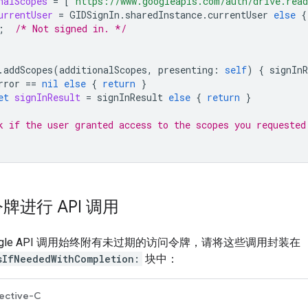
nalScopes
=
[
"https://www.googleapis.com/auth/drive.rea
urrentUser
=
GIDSignIn
.
sharedInstance
.
currentUser
else
{
;
/* Not signed in. */
.
addScopes
(
additionalScopes
,
presenting
:
self
)
{
signInR
rror
==
nil
else
{
return
}
et
signInResult
=
signInResult
else
{
return
}
k if the user granted access to the scopes you requested
进行 API 调用
ogle API 调用始终附有未过期的访问令牌，请将这些调用封装在
sIfNeededWithCompletion:
块中：
ective-C