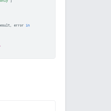
donly"
]
esult
,
error
in
.