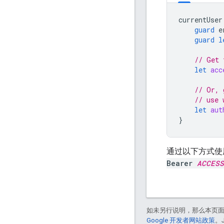
currentUser
guard
e
guard
l
// Get 
let
acc
// Or, 
// use 
let
aut
}
通过以下方式使用访
Bearer
ACCESS
如未另行说明，那么本页
Google 开发者网站政策
。