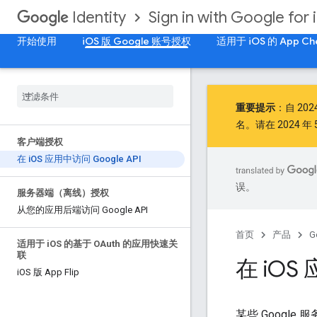
Sign in with Google for 
Identity
开始使用
iOS 版 Google 账号授权
适用于 iOS 的 App Ch
重要提示
：自
202
名。请在 2024 年 5
客户端授权
在 i
OS 应用中访问 Google API
误。
服务器端（离线）授权
从您的应用后端访问 Google API
首页
产品
G
适用于 i
OS 的基于 OAuth 的应用快速关
联
在 i
OS 
i
OS 版 App Flip
某些 Google