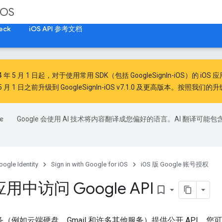
iOS
eck
iOS API 参考文档
4 年 5 月 1 日
起，对于使用常用 SDK（包括 GoogleSignIn-iOS）的 iOS 应
 月 1 日之前升级到 GoogleSignIn-iOS v7.1.0 及更高版本。按照
我们的升
Google 会使用 AI 技术将内容翻译成您偏好的语言。AI 翻译可能包
oogle Identity
Sign in with Google for iOS
iOS 版 Google 账号授权
应用中访问 Google API
bookmark_border
 服务（例如云端硬盘、Gmail 和许多其他服务）提供公开 API，您