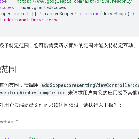
ope
=
"https://www.googleapis.com/auth/drive.readonly"
Scopes
=
user
.
grantedScopes
copes
==
nil
||
!
grantedScopes
!.
contains
(
driveScope
)
{
t additional Drive scope.
授予特定范围，您可能需要请求额外的范围才能支持特定互动。
他范围
其他范围，请调用
addScopes:presentingViewController:c
esentingWindow:completion
来请求用户向您的应用授予其他
对用户云端硬盘文件的只读访问权限，请执行以下操作：
ective-C