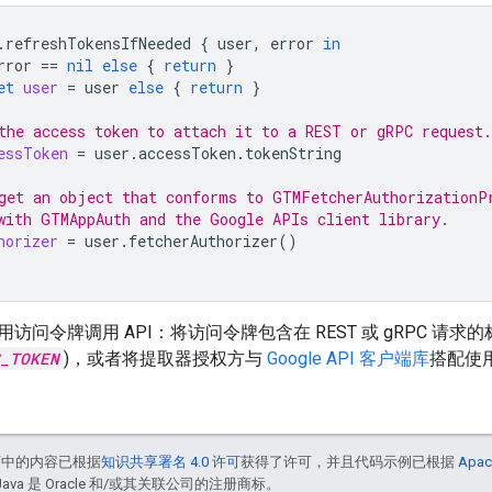
.
refreshTokensIfNeeded
{
user
,
error
in
rror
==
nil
else
{
return
}
et
user
=
user
else
{
return
}
the access token to attach it to a REST or gRPC request.
essToken
=
user
.
accessToken
.
tokenString
get an object that conforms to GTMFetcherAuthorizationP
with GTMAppAuth and the Google APIs client library.
horizer
=
user
.
fetcherAuthorizer
()
问令牌调用 API：将访问令牌包含在 REST 或 gRPC 请求的标
_TOKEN
)，或者将提取器授权方与
Google API 客户端库
搭配使
面中的内容已根据
知识共享署名 4.0 许可
获得了许可，并且代码示例已根据
Apac
Java 是 Oracle 和/或其关联公司的注册商标。