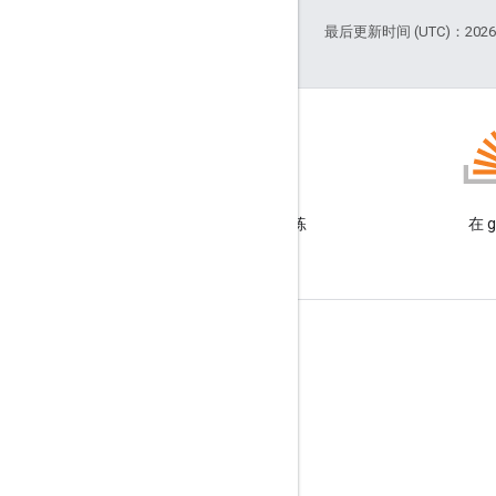
最后更新时间 (UTC)：2026-
GitHub
观摩我们的示例并自己动手练
在 g
习
商品信息
服务条款
品牌推广指南