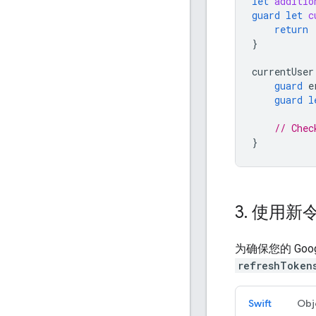
let
additio
guard
let
c
return
}
currentUser
guard
e
guard
l
// Chec
}
3
.
使用新令牌
为确保您的 Go
refreshToken
Swift
Obj