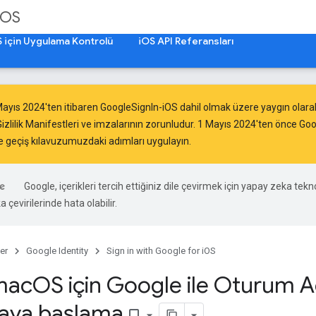
iOS
 için Uygulama Kontrolü
iOS API Referansları
Mayıs 2024
'ten itibaren GoogleSignIn-iOS dahil olmak üzere yaygın olarak
izlilik Manifestleri ve imzalarının
zorunludur
. 1 Mayıs 2024'ten önce Go
e geçiş kılavuzumuzdaki
adımları uygulayın.
Google, içerikleri tercih ettiğiniz dile çevirmek için yapay zeka tekno
 çevirilerinde hata olabilir.
er
Google Identity
Sign in with Google for iOS
mac
OS için Google ile Oturum A
aya başlama
bookmark_border