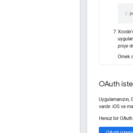
p
Xcode'd
uygulam
proje
do
Örnek 
OAuth iste
Uygulamanızın, G
vardır. iOS ve m
Henüz bir OAuth 
OAuth istemci