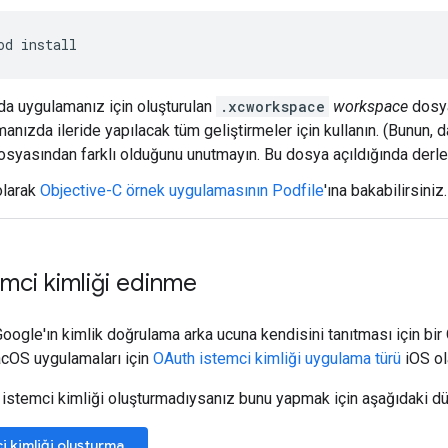
od install
a uygulamanız için oluşturulan
.xcworkspace
workspace
dosya
anızda ileride yapılacak tüm geliştirmeler için kullanın. (Bunun, d
syasından farklı olduğunu unutmayın. Bu dosya açıldığında derle
olarak
Objective-C örnek uygulamasının Podfile
'ına bakabilirsiniz.
mci kimliği edinme
oogle'ın kimlik doğrulama arka ucuna kendisini tanıtması için bir 
acOS uygulamaları için
OAuth istemci kimliği uygulama türü
iOS ola
istemci kimliği oluşturmadıysanız bunu yapmak için aşağıdaki dü
 kimliği oluşturma