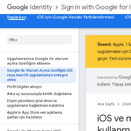
Sign in with Google for 
Identity
Başlarken
iOS için Google Hesabı Yetkilendirmesi
iOS
Önemli
: Apple,
1 
uygulamaları için G
geçin.
Yeni sürüm
Uygulamanıza Google ile oturum
açma özelliğini ekleme
Google ile Oturum Açma özelliğini i
OS
veya mac
OS uygulamanıza entegre
etme
kullanır. Yapay zeka
Profil bilgileri alınıyor
Arka uç sunucusuyla kimlik doğrulama
Erişim jetonlarını iptal etme ve
Ana Sayfa
Ürünl
uygulamanın bağlantısını kaldırma
Apple'ın App Store veri açıklama
i
OS ve 
şartları için hazırlanın
kullanm