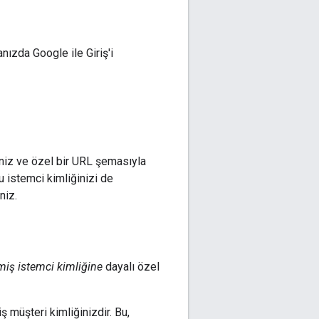
ızda Google ile Giriş'i
iniz ve özel bir URL şemasıyla
u istemci kimliğinizi de
niz.
lmiş istemci kimliğine
dayalı özel
iş müşteri kimliğinizdir. Bu,