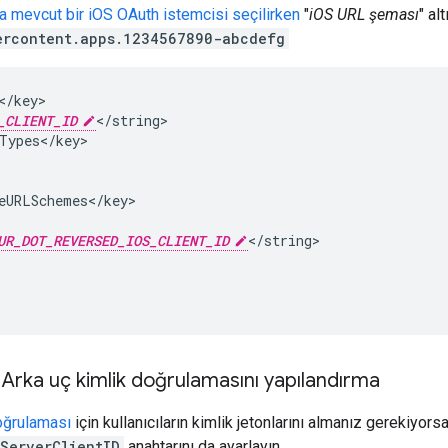
 mevcut bir iOS OAuth istemcisi seçilirken
"
iOS URL şeması
" al
ercontent.apps.1234567890-abcdefg
/key>

_CLIENT_ID
</string>

Types</key>

eURLSchemes</key>

UR_DOT_REVERSED_IOS_CLIENT_ID
</string>

: Arka uç kimlik doğrulamasını yapılandırma
oğrulaması
için kullanıcıların kimlik jetonlarını almanız gerekiyo
ServerClientID
anahtarını da ayarlayın.