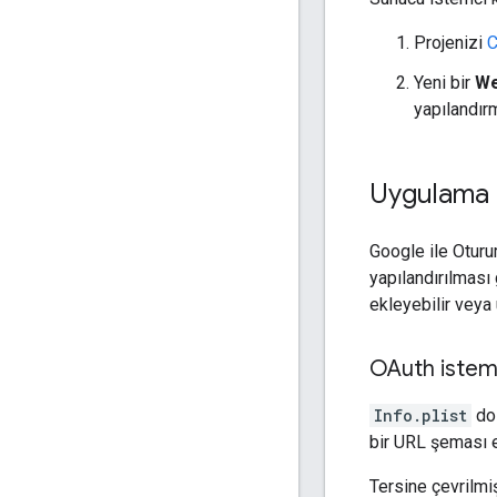
Projenizi
C
Yeni bir
We
yapılandırm
Uygulama p
Google ile Oturu
yapılandırılması 
ekleyebilir veya
OAuth istemc
Info.plist
do
bir URL şeması e
Tersine çevrilmiş