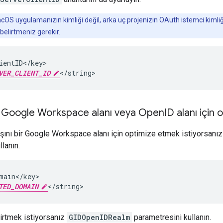
OS uygulamanızın kimliği değil, arka uç projenizin OAuth istemci kimliğ
elirtmeniz gerekir.
ientID</key>

VER_CLIENT_ID
</string>
ı: Google Workspace alanı veya Open
ID alanı için
ını bir Google Workspace alanı için optimize etmek istiyorsanı
lanın.
main</key>

TED_DOMAIN
</string>
irtmek istiyorsanız
GIDOpenIDRealm
parametresini kullanın.