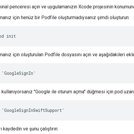
minal penceresi açın ve uygulamanızın Xcode projesinin konumuna
anız için henüz bir Podfile oluşturmadıysanız şimdi oluşturun:
od init
anız için oluşturulan Podfile dosyasını açın ve aşağıdakileri ekle
 'GoogleSignIn'
 kullanıyorsanız "Google ile oturum açma" düğmesi için pod uzant
 'GoogleSignInSwiftSupport'
 kaydedin ve şunu çalıştırın: