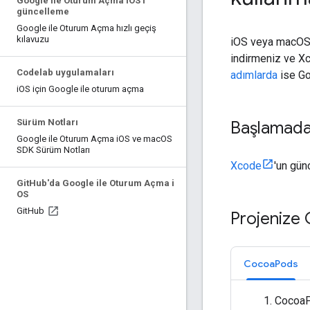
Google ile Oturum Açma i
OS'i
güncelleme
Google ile Oturum Açma hızlı geçiş
kılavuzu
iOS veya macOS u
indirmeniz ve Xc
Codelab uygulamaları
adımlarda
ise Go
i
OS için Google ile oturum açma
Sürüm Notları
Başlamad
Google ile Oturum Açma i
OS ve mac
OS
SDK Sürüm Notları
Xcode
'un gün
Git
Hub'da Google ile Oturum Açma i
OS
Git
Hub
Projenize G
CocoaPods
CocoaP