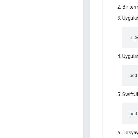
Bir ter
Uygulam
p
Uygulam
pod
SwiftUI
pod
Dosyayı