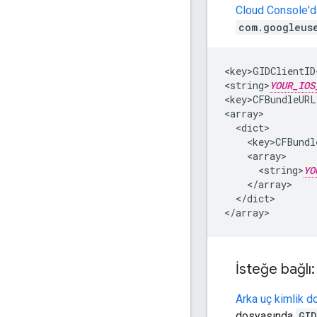
Cloud Console'da
com.googleus
<key>GIDClientID<
<string>
YOUR_IOS
<key>CFBundleURL
<array>

  <dict>

    <key>CFBundl
    <array>

      <string>
YO
    </array>

  </dict>

</array>
İsteğe bağlı
Arka uç kimlik d
dosyasında
GID