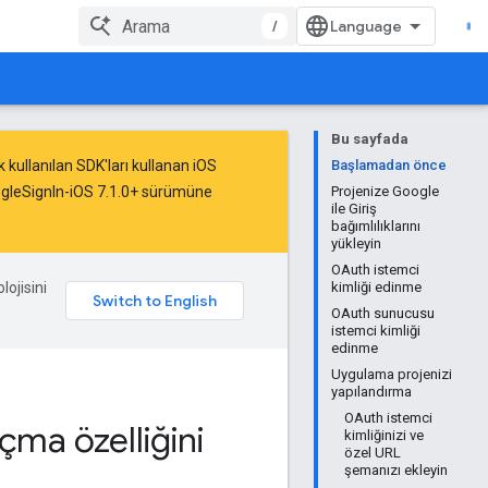
/
Bu sayfada
 kullanılan SDK'ları kullanan iOS
Başlamadan önce
ogleSignIn-iOS 7.1.0+ sürümüne
Projenize Google
ile Giriş
bağımlılıklarını
yükleyin
OAuth istemci
lojisini
kimliği edinme
OAuth sunucusu
istemci kimliği
edinme
Uygulama projenizi
yapılandırma
OAuth istemci
çma özelliğini
kimliğinizi ve
özel URL
şemanızı ekleyin