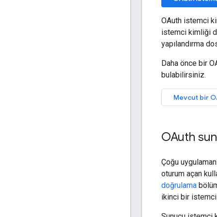
OAuth istemci ki
istemci kimliği d
yapılandırma dos
Daha önce bir OA
bulabilirsiniz.
Mevcut bir OA
OAuth sunu
Çoğu uygulamanın,
oturum açan kulla
doğrulama
bölümü
ikinci bir istem
Sunucu istemci k