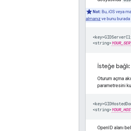
Not:
Bu, iOS veya mac
almanız
ve bunu burada b
<key>GIDServerCl
<string>
YOUR_SER
İsteğe bağl
Oturum açma akış
parametresini kul
<key>GIDHostedDo
<string>
YOUR_HOS
OpenID alanı bel