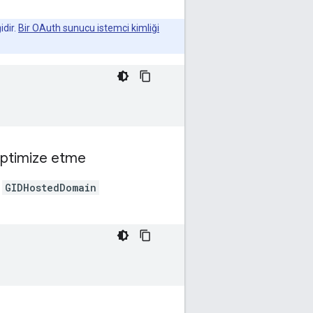
idir.
Bir OAuth sunucu istemci kimliği
 optimize etme
z
GIDHostedDomain