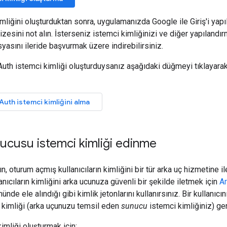
mliğini oluşturduktan sonra, uygulamanızda Google ile Giriş'i yapıl
izesini not alın. İsterseniz istemci kimliğinizi ve diğer yapılandır
yasını ileride başvurmak üzere indirebilirsiniz.
uth istemci kimliği oluşturduysanız aşağıdaki düğmeyi tıklayarak
uth istemci kimliğini alma
cusu istemci kimliği edinme
 oturum açmış kullanıcıların kimliğini bir tür arka uç hizmetine i
nıcıların kimliğini arka ucunuza güvenli bir şekilde iletmek için
Ar
nde ele alındığı gibi kimlik jetonlarını kullanırsınız. Bir kullanıcı
ci kimliği (arka uçunuzu temsil eden
sunucu
istemci kimliğiniz) ger
imliği oluşturmak için: