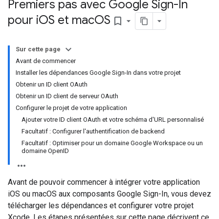
Premiers pas avec Google Sign-In
pour i
OS et mac
OS
bookmark_border
Sur cette page
Avant de commencer
Installer les dépendances Google Sign-In dans votre projet
Obtenir un ID client OAuth
Obtenir un ID client de serveur OAuth
Configurer le projet de votre application
Ajouter votre ID client OAuth et votre schéma d'URL personnalisé
Facultatif : Configurer l'authentification de backend
Facultatif : Optimiser pour un domaine Google Workspace ou un
domaine OpenID
Avant de pouvoir commencer à intégrer votre application
iOS ou macOS aux composants Google Sign-In, vous devez
télécharger les dépendances et configurer votre projet
Xcode. Les étapes présentées sur cette page décrivent ce