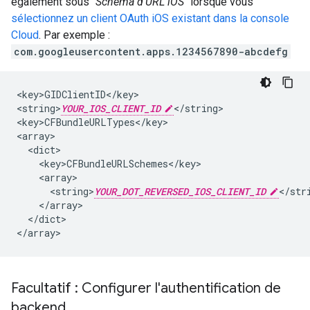
également sous "
Schéma d'URL iOS
" lorsque vous
sélectionnez un client OAuth iOS existant dans la console
Cloud
. Par exemple :
com.googleusercontent.apps.1234567890-abcdefg
<key>GIDClientID</key>

<string>
YOUR_IOS_CLIENT_ID
</string>

<key>CFBundleURLTypes</key>

<array>

  <dict>

    <key>CFBundleURLSchemes</key>

    <array>

      <string>
YOUR_DOT_REVERSED_IOS_CLIENT_ID
</stri
    </array>

  </dict>

</array>
Facultatif : Configurer l'authentification de
backend