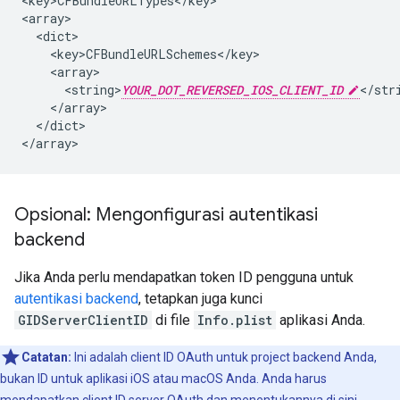
<key>CFBundleURLTypes</key>

<array>

  <dict>

    <key>CFBundleURLSchemes</key>

    <array>

      <string>
YOUR_DOT_REVERSED_IOS_CLIENT_ID
</stri
    </array>

  </dict>

</array>
Opsional: Mengonfigurasi autentikasi
backend
Jika Anda perlu mendapatkan token ID pengguna untuk
autentikasi backend
, tetapkan juga kunci
GIDServerClientID
di file
Info.plist
aplikasi Anda.
Catatan:
Ini adalah client ID OAuth untuk project backend Anda,
bukan ID untuk aplikasi iOS atau macOS Anda. Anda harus