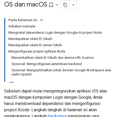
OS dan mac
OS
bookmark_border
Pada halaman ini
Sebelum memulai
Menginstal dependensi Login dengan Google di project Anda
Mendapatkan client ID OAuth
Mendapatkan client ID server OAuth
Mengonfigurasi project aplikasi Anda
Menambahkan client ID OAuth dan skema URL kustom
Opsional: Mengonfigurasi autentikasi backend
Opsional: Mengoptimalkan untuk domain Google Workspace atau
realm OpenID
Sebelum dapat mulai mengintegrasikan aplikasi iOS atau
macOS dengan komponen Login dengan Google, Anda
harus mendownload dependensi dan mengonfigurasi
project Xcode. Langkah-langkah di halaman ini akan
melakukannya. Langkah
berikutnya
menjelaskan cara