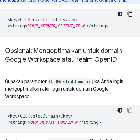
mendapatkan client ID server OAuth
dan menentukannya di sini.
<key>GIDServerClientID</key>

<string>
YOUR_SERVER_CLIENT_ID
</string>
Opsional: Mengoptimalkan untuk domain
Google Workspace atau realm Open
ID
Gunakan parameter
GIDHostedDomain
jika Anda ingin
mengoptimalkan alur login untuk domain Google
Workspace.
<key>GIDHostedDomain</key>

<string>
YOUR_HOSTED_DOMAIN
</string>