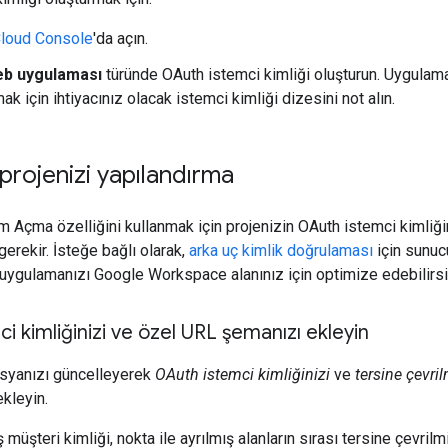
loud Console
'da açın.
b uygulaması
türünde OAuth istemci kimliği oluşturun. Uygulaman
ak için ihtiyacınız olacak istemci kimliği dizesini not alın.
rojenizi yapılandırma
m Açma özelliğini kullanmak için projenizin OAuth istemci kimliğ
gerekir. İsteğe bağlı olarak,
arka uç kimlik doğrulaması
için sunuc
 uygulamanızı Google Workspace alanınız için optimize edebilirsi
i kimliğinizi ve özel URL şemanızı ekleyin
syanızı güncelleyerek
OAuth istemci kimliğinizi
ve
tersine çevri
kleyin.
 müşteri kimliği, nokta ile ayrılmış alanların sırası tersine çevrilm