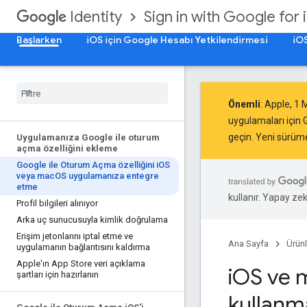
Sign in with Google for 
Identity
Başlarken
iOS için Google Hesabı Yetkilendirmesi
iOS
Önemli
: Apple,
1 
uygulamaları için G
geçin.
Yeni sürüm
Uygulamanıza Google ile oturum
açma özelliğini ekleme
Google ile Oturum Açma özelliğini i
OS
veya mac
OS uygulamanıza entegre
etme
kullanır. Yapay zeka
Profil bilgileri alınıyor
Arka uç sunucusuyla kimlik doğrulama
Erişim jetonlarını iptal etme ve
Ana Sayfa
Ürünl
uygulamanın bağlantısını kaldırma
Apple'ın App Store veri açıklama
i
OS ve 
şartları için hazırlanın
kullanm