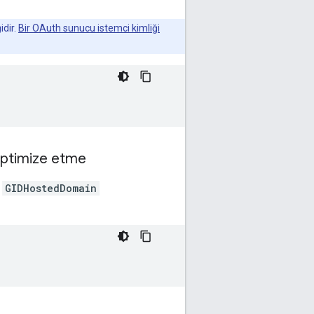
idir.
Bir OAuth sunucu istemci kimliği
 optimize etme
z
GIDHostedDomain