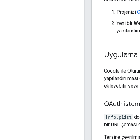
Projenizi
C
Yeni bir
We
yapılandırm
Uygulama p
Google ile Oturu
yapılandırılması 
ekleyebilir veya
OAuth istemc
Info.plist
do
bir URL şeması e
Tersine çevrilmiş