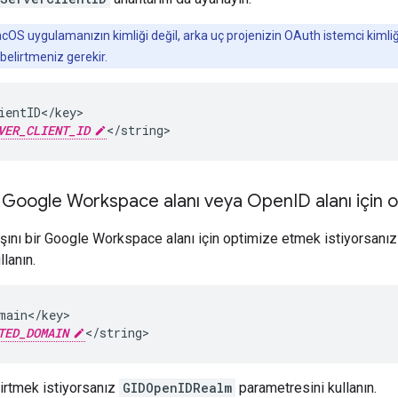
OS uygulamanızın kimliği değil, arka uç projenizin OAuth istemci kimliğ
elirtmeniz gerekir.
ientID</key>

VER_CLIENT_ID
</string>
ı: Google Workspace alanı veya Open
ID alanı için
ını bir Google Workspace alanı için optimize etmek istiyorsanı
lanın.
main</key>

TED_DOMAIN
</string>
irtmek istiyorsanız
GIDOpenIDRealm
parametresini kullanın.