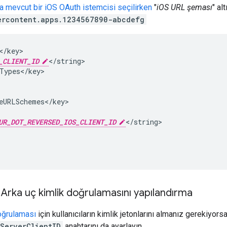
 mevcut bir iOS OAuth istemcisi seçilirken
"
iOS URL şeması
" al
ercontent.apps.1234567890-abcdefg
/key>

_CLIENT_ID
</string>

Types</key>

eURLSchemes</key>

UR_DOT_REVERSED_IOS_CLIENT_ID
</string>

: Arka uç kimlik doğrulamasını yapılandırma
oğrulaması
için kullanıcıların kimlik jetonlarını almanız gerekiyo
ServerClientID
anahtarını da ayarlayın.