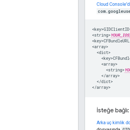
Cloud Console'da
com.googleus
<key>GIDClientID<
<string>
YOUR_IOS
<key>CFBundleURL
<array>

  <dict>

    <key>CFBundl
    <array>

      <string>
YO
    </array>

  </dict>

</array>
İsteğe bağlı
Arka uç kimlik d
dosyasında
GID