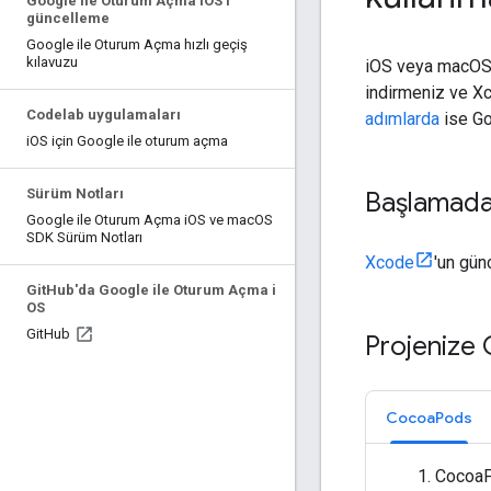
Google ile Oturum Açma i
OS'i
güncelleme
Google ile Oturum Açma hızlı geçiş
kılavuzu
iOS veya macOS u
indirmeniz ve Xc
Codelab uygulamaları
adımlarda
ise Go
i
OS için Google ile oturum açma
Sürüm Notları
Başlamad
Google ile Oturum Açma i
OS ve mac
OS
SDK Sürüm Notları
Xcode
'un gün
Git
Hub'da Google ile Oturum Açma i
OS
Git
Hub
Projenize G
CocoaPods
CocoaP