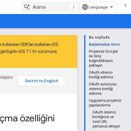
/
Bu sayfada
 kullanılan SDK'ları kullanan iOS
Başlamadan önce
ogleSignIn-iOS 7.1.0+ sürümüne
Projenize Google
ile Giriş
bağımlılıklarını
yükleyin
OAuth istemci
lojisini
kimliği edinme
OAuth sunucusu
istemci kimliği
edinme
Uygulama projenizi
yapılandırma
OAuth istemci
çma özelliğini
kimliğinizi ve
özel URL
şemanızı ekleyin