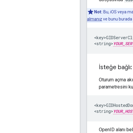
Not:
Bu, iOS veya mac
almanız
ve bunu burada b
<key>GIDServerCl
<string>
YOUR_SER
İsteğe bağl
Oturum açma akış
parametresini kul
<key>GIDHostedDo
<string>
YOUR_HOS
OpenID alanı bel