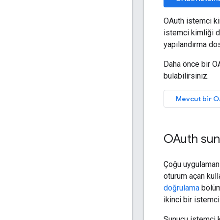
OAuth istemci ki
istemci kimliği d
yapılandırma dos
Daha önce bir OA
bulabilirsiniz.
Mevcut bir OA
OAuth sunu
Çoğu uygulamanın,
oturum açan kulla
doğrulama
bölümü
ikinci bir istem
Sunucu istemci k