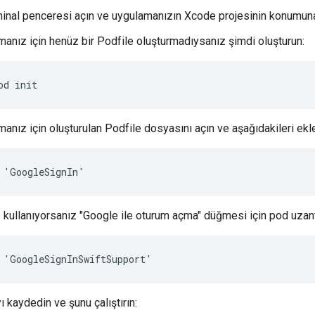
minal penceresi açın ve uygulamanızın Xcode projesinin konumuna
anız için henüz bir Podfile oluşturmadıysanız şimdi oluşturun:
od init
anız için oluşturulan Podfile dosyasını açın ve aşağıdakileri ekle
 'GoogleSignIn'
 kullanıyorsanız "Google ile oturum açma" düğmesi için pod uzant
 'GoogleSignInSwiftSupport'
 kaydedin ve şunu çalıştırın: