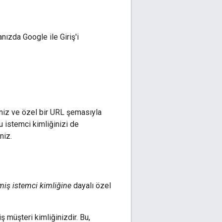
ızda Google ile Giriş'i
iniz ve özel bir URL şemasıyla
u istemci kimliğinizi de
niz.
lmiş istemci kimliğine
dayalı özel
iş müşteri kimliğinizdir. Bu,