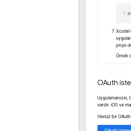
p
Xcode'd
uygulam
proje
do
Örnek 
OAuth iste
Uygulamanızın, G
vardır. iOS ve m
Henüz bir OAuth 
OAuth istemci