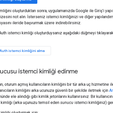
mliğini oluşturduktan sonra, uygulamanızda Google ile Giriş'i yapıl
izesini not alın. İsterseniz istemci kimliğinizi ve diğer yapılandır
yasını ileride başvurmak üzere indirebilirsiniz.
uth istemci kimliği oluşturduysanız aşağıdaki düğmeyi tıklayarak
uth istemci kimliğini alma
cusu istemci kimliği edinme
 oturum açmış kullanıcıların kimliğini bir tür arka uç hizmetine i
nıcıların kimliğini arka ucunuza güvenli bir şekilde iletmek için
Ar
nde ele alındığı gibi kimlik jetonlarını kullanırsınız. Bir kullanıcı
ci kimliği (arka uçunuzu temsil eden
sunucu
istemci kimliğiniz) ger
imliği oluşturmak için: