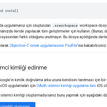
od install
a uygulamanız için oluşturulan
.xcworkspace
workspace
dosya
anızda ileride yapılacak tüm geliştirmeler için kullanın. (Bunun, d
syasından farklı olduğunu unutmayın. Bu dosya açıldığında derle
olarak
Objective-C örnek uygulamasının Podfile
'ına bakabilirsiniz.
mci kimliği edinme
oogle'ın kimlik doğrulama arka ucuna kendisini tanıtması için bir 
acOS uygulamaları için
OAuth istemci kimliği uygulama türü
iOS ola
istemci kimliği oluşturmadıysanız bunu yapmak için aşağıdaki dü
 kimliği oluşturma