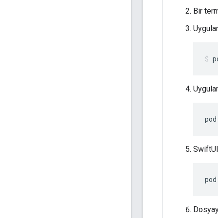
Bir ter
Uygulam
p
Uygulam
pod
SwiftUI
pod
Dosyayı