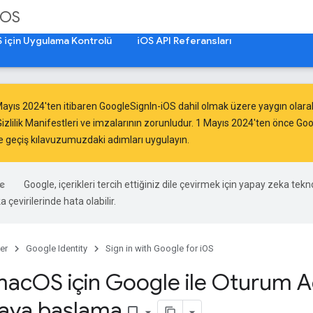
iOS
 için Uygulama Kontrolü
iOS API Referansları
Mayıs 2024
'ten itibaren GoogleSignIn-iOS dahil olmak üzere yaygın olarak
izlilik Manifestleri ve imzalarının
zorunludur
. 1 Mayıs 2024'ten önce Go
e geçiş kılavuzumuzdaki
adımları uygulayın.
Google, içerikleri tercih ettiğiniz dile çevirmek için yapay zeka tekno
 çevirilerinde hata olabilir.
er
Google Identity
Sign in with Google for iOS
mac
OS için Google ile Oturum A
aya başlama
bookmark_border