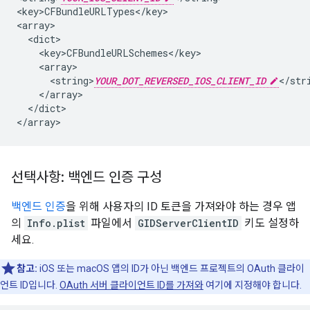
<key>CFBundleURLTypes</key>

<array>

  <dict>

    <key>CFBundleURLSchemes</key>

    <array>

      <string>
YOUR_DOT_REVERSED_IOS_CLIENT_ID
</stri
    </array>

  </dict>

</array>
선택사항: 백엔드 인증 구성
백엔드 인증
을 위해 사용자의 ID 토큰을 가져와야 하는 경우 앱
의
Info.plist
파일에서
GIDServerClientID
키도 설정하
세요.
참고:
iOS 또는 macOS 앱의 ID가 아닌 백엔드 프로젝트의 OAuth 클라이
언트 ID입니다.
OAuth 서버 클라이언트 ID를 가져와
여기에 지정해야 합니다.