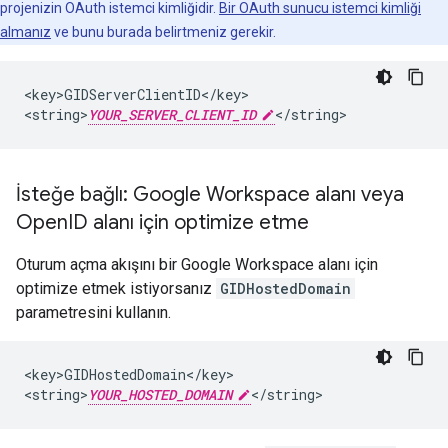
projenizin OAuth istemci kimliğidir.
Bir OAuth sunucu istemci kimliği
almanız
ve bunu burada belirtmeniz gerekir.
<key>GIDServerClientID</key>

<string>
YOUR_SERVER_CLIENT_ID
</string>
İsteğe bağlı: Google Workspace alanı veya
Open
ID alanı için optimize etme
Oturum açma akışını bir Google Workspace alanı için
optimize etmek istiyorsanız
GIDHostedDomain
parametresini kullanın.
<key>GIDHostedDomain</key>

<string>
YOUR_HOSTED_DOMAIN
</string>