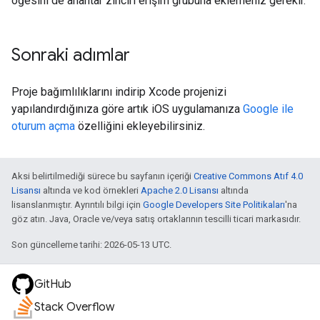
öğesini de anahtar zinciri erişim grubuna eklemeniz gerekir.
Sonraki adımlar
Proje bağımlılıklarını indirip Xcode projenizi
yapılandırdığınıza göre artık iOS uygulamanıza
Google ile
oturum açma
özelliğini ekleyebilirsiniz.
Aksi belirtilmediği sürece bu sayfanın içeriği
Creative Commons Atıf 4.0
Lisansı
altında ve kod örnekleri
Apache 2.0 Lisansı
altında
lisanslanmıştır. Ayrıntılı bilgi için
Google Developers Site Politikaları
'na
göz atın. Java, Oracle ve/veya satış ortaklarının tescilli ticari markasıdır.
Son güncelleme tarihi: 2026-05-13 UTC.
GitHub
Stack Overflow