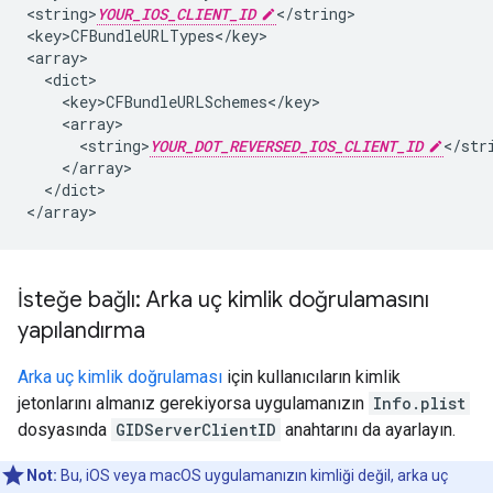
<string>
YOUR_IOS_CLIENT_ID
</string>

<key>CFBundleURLTypes</key>

<array>

  <dict>

    <key>CFBundleURLSchemes</key>

    <array>

      <string>
YOUR_DOT_REVERSED_IOS_CLIENT_ID
</stri
    </array>

  </dict>

</array>
İsteğe bağlı: Arka uç kimlik doğrulamasını
yapılandırma
Arka uç kimlik doğrulaması
için kullanıcıların kimlik
jetonlarını almanız gerekiyorsa uygulamanızın
Info.plist
dosyasında
GIDServerClientID
anahtarını da ayarlayın.
Not:
Bu, iOS veya macOS uygulamanızın kimliği değil, arka uç