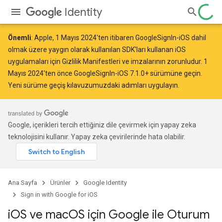
Identity
Önemli
: Apple,
1 Mayıs 2024
'ten itibaren GoogleSignIn-iOS dahil
olmak üzere yaygın olarak kullanılan SDK'ları kullanan iOS
uygulamaları için Gizlilik Manifestleri ve imzalarının
zorunludur
. 1
Mayıs 2024'ten önce GoogleSignIn-iOS 7.1.0+ sürümüne geçin.
Yeni sürüme geçiş kılavuzumuzdaki
adımları uygulayın.
Google, içerikleri tercih ettiğiniz dile çevirmek için yapay zeka
teknolojisini kullanır. Yapay zeka çevirilerinde hata olabilir.
Ana Sayfa
Ürünler
Google Identity
Sign in with Google for iOS
i
OS ve mac
OS için Google ile Oturum