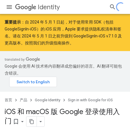
Identity
重要提示
：自
2024 年 5 月 1 日
起，对于使用常用 SDK（包括
GoogleSignIn-iOS）的 iOS 应用，Apple
要求
提供隐私权清单和签
名。请在 2024 年 5 月 1 日之前升级到 GoogleSignIn-iOS v7.1.0 及
更高版本。按照
我们的升级指南
操作。
Google 会使用 AI 技术将内容翻译成您偏好的语言。AI 翻译可能包
含错误。
首页
产品
Google Identity
Sign in with Google for iOS
i
OS 和 mac
OS 版 Google 登录使用入
门
bookmark_border