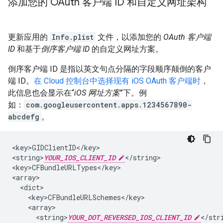
添加您的 OAuth 客户端 ID 和自定义网址架构
更新应用的
Info.plist
文件，以添加您的
OAuth 客户端
ID
和基于
倒序客户端 ID
的自定义网址方案。
倒序客户端 ID 是指以英文句点分隔的字段顺序颠倒的客户
端 ID。
在 Cloud 控制台中选择现有 iOS OAuth 客户端时
，
此信息也会显示在“
iOS 网址方案
”下。例
如：
com.googleusercontent.apps.1234567890-
abcdefg
。
<key>GIDClientID</key>

<string>
YOUR_IOS_CLIENT_ID
</string>

<key>CFBundleURLTypes</key>

<array>

  <dict>

    <key>CFBundleURLSchemes</key>

    <array>

      <string>
YOUR_DOT_REVERSED_IOS_CLIENT_ID
</stri