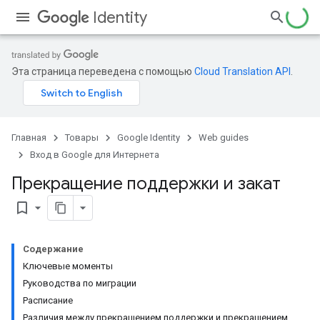
Identity
Эта страница переведена с помощью
Cloud Translation API
.
Главная
Товары
Google Identity
Web guides
Вход в Google для Интернета
Прекращение поддержки и закат
bookmark_border
Содержание
Ключевые моменты
Руководства по миграции
Расписание
Различия между прекращением поддержки и прекращением