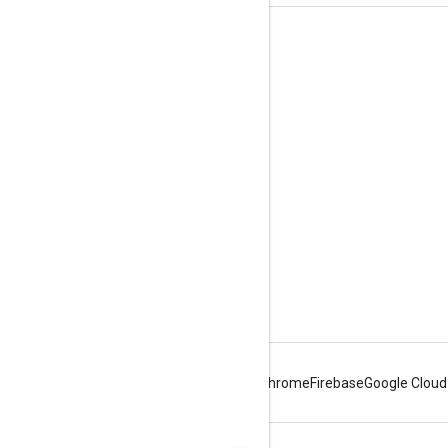
Informazioni sul prodotto
Termini di servizio
Linee guida per il branding
Android
Chrome
Firebase
Google Cloud