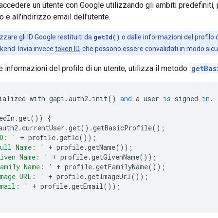
accedere un utente con Google utilizzando gli ambiti predefiniti, 
o e all'indirizzo email dell'utente.
zzare gli ID Google restituiti da
getId()
o dalle informazioni del profilo
ckend. Invia invece
token ID
, che possono essere convalidati in modo sicur
 informazioni del profilo di un utente, utilizza il metodo
getBas
ialized
with
gapi
.
auth2
.
init
()
and
a
user
is
signed
in
.
edIn
.
get
())
{
auth2
.
currentUser
.
get
()
.
getBasicProfile
();
D: '
+
profile
.
getId
());
ull Name: '
+
profile
.
getName
());
iven Name: '
+
profile
.
getGivenName
());
amily Name: '
+
profile
.
getFamilyName
());
mage URL: '
+
profile
.
getImageUrl
());
mail: '
+
profile
.
getEmail
());