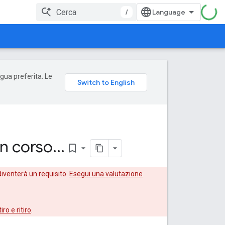
/
ngua preferita. Le
in corso
.
.
.
bookmark_border
 diventerà un requisito.
Esegui una valutazione
tiro e ritiro
.