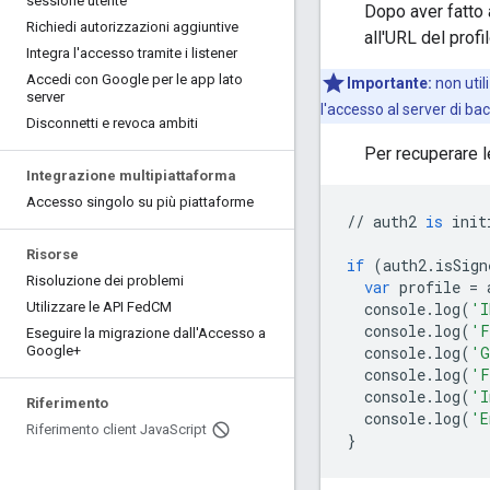
sessione utente
Dopo aver fatto 
Richiedi autorizzazioni aggiuntive
all'URL del profil
Integra l'accesso tramite i listener
Accedi con Google per le app lato
Importante:
non utili
server
l'accesso al server di ba
Disconnetti e revoca ambiti
Per recuperare le
Integrazione multipiattaforma
Accesso singolo su più piattaforme
//
auth2
is
init
Risorse
if
(
auth2
.
isSign
Risoluzione dei problemi
var
profile
=
console
.
log
(
'I
Utilizzare le API Fed
CM
console
.
log
(
'F
Eseguire la migrazione dall'Accesso a
console
.
log
(
'G
Google+
console
.
log
(
'F
console
.
log
(
'I
Riferimento
console
.
log
(
'E
Riferimento client Java
Script
}