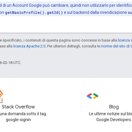
il di un Account Google può cambiare, quindi non utilizzarlo per identifica
con
getBasicProfile().getId()
e sul backend dalla rivendicazione
s
specificato, i contenuti di questa pagina sono concessi in base alla
licenza 
ase alla
licenza Apache 2.0
. Per ulteriori dettagli, consulta le
norme del sito di
6-02-18 UTC.
Stack Overflow
Blog
 una domanda sotto il tag
Le ultime notizie sul blo
google-signin
Google Developers