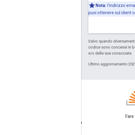
Nota:
l'indirizzo ema
puoi ottenere sul client 
Salvo quando diversamente 
codice sono concessi in b
e/o delle sue consociate.
Ultimo aggiornamento 202
GitHub
Crea un fork dei nostri
Fare
campioni e provali anche tu