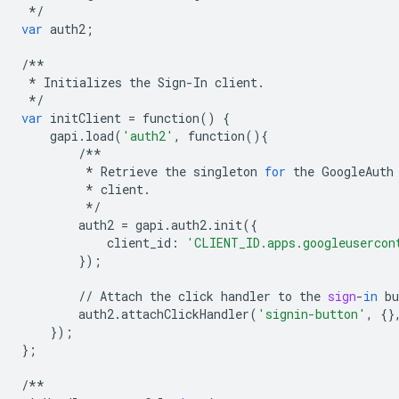
*/
var
auth2
;
/**
*
Initializes
the
Sign
-
In
client
.
*/
var
initClient
=
function
()
{
gapi
.
load
(
'auth2'
,
function
(){
/**
*
Retrieve
the
singleton
for
the
GoogleAuth
*
client
.
*/
auth2
=
gapi
.
auth2
.
init
({
client_id
:
'CLIENT_ID.apps.googleusercon
});
//
Attach
the
click
handler
to
the
sign
-
in
bu
auth2
.
attachClickHandler
(
'signin-button'
,
{}
});
};
/**