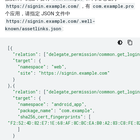
https://signin.example.com/
，有
com.example.pro
个应用，请指定 JSON 文件中
https://signin.example.com/.well-
known/assetlinks.json
:
[{
"relation"
:
[
"delegate_permission/common.get_login
"target"
:
{
"namespace"
:
"web"
,
"site"
:
"https://signin.example.com"
}
},{
"relation"
:
[
"delegate_permission/common.get_login
"target"
:
{
"namespace"
:
"android_app"
,
"package_name"
:
"com.example"
,
"sha256_cert_fingerprints"
:
[
"F2:52:4D:82:E7:1E:68:AF:8C:BC:EA:B0:A2:83:C8:FE:8
]
}