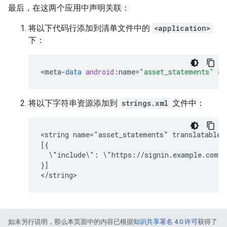
最后，在这两个应用中声明关联：
将以下代码行添加到清单文件中的
<application>
下：
<
meta
-
data
android
:
name
=
"asset_statements"
an
将以下字符串资源添加到
strings.xml
文件中：
<string name="asset_statements" translatable="
[{

  \"include\": \"https://signin.example.com/.
}]

如未另行说明，那么本页面中的内容已根据
知识共享署名 4.0 许可
获得了