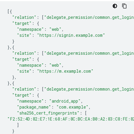
[{
"relation"
:
[
"delegate_permission/common.get_login
"target"
:
{
"namespace"
:
"web"
,
"site"
:
"https://signin.example.com"
}
},{
"relation"
:
[
"delegate_permission/common.get_login
"target"
:
{
"namespace"
:
"web"
,
"site"
:
"https://m.example.com"
},
},{
"relation"
:
[
"delegate_permission/common.get_login
"target"
:
{
"namespace"
:
"android_app"
,
"package_name"
:
"com.example"
,
"sha256_cert_fingerprints"
:
[
"F2:52:4D:82:E7:1E:68:AF:8C:BC:EA:B0:A2:83:C8:FE:8
]
}