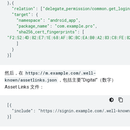
},{
"relation"
:
[
"delegate_permission/common.get_login
"target"
:
{
"namespace"
:
"android_app"
,
"package_name"
:
"com.example.pro"
,
"sha256_cert_fingerprints"
:
[
"F2:52:4D:82:E7:1E:68:AF:8C:BC:EA:B0:A2:83:C8:FE:8
]
}
}]
然后，在
https://m.example.com/.well-
known/assetlinks.json
，包括主要“Digital”（数字）
Asset Links 文件：
[{

  "include": "https://signin.example.com/.well-known