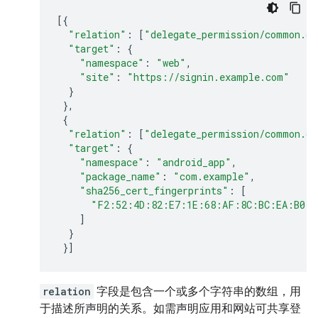
[{
"relation"
:
[
"delegate_permission/common.ge
"target"
:
{
"namespace"
:
"web"
,
"site"
:
"https://signin.example.com"
}
},
{
"relation"
:
[
"delegate_permission/common.ge
"target"
:
{
"namespace"
:
"android_app"
,
"package_name"
:
"com.example"
,
"sha256_cert_fingerprints"
:
[
"F2:52:4D:82:E7:1E:68:AF:8C:BC:EA:B0:A
]
}
}]
relation
字段是包含一个或多个字符串的数组，用
于描述所声明的关系。如需声明应用和网站可共享登