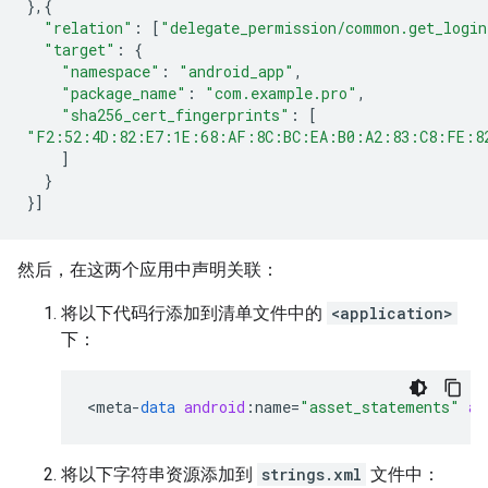
},{
"relation"
:
[
"delegate_permission/common.get_login
"target"
:
{
"namespace"
:
"android_app"
,
"package_name"
:
"com.example.pro"
,
"sha256_cert_fingerprints"
:
[
"F2:52:4D:82:E7:1E:68:AF:8C:BC:EA:B0:A2:83:C8:FE:8
]
}
}]
然后，在这两个应用中声明关联：
将以下代码行添加到清单文件中的
<application>
下：
<
meta
-
data
android
:
name
=
"asset_statements"
an
将以下字符串资源添加到
strings.xml
文件中：