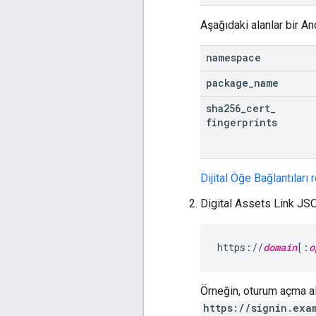
Aşağıdaki alanlar bir An
namespace
package
_
name
sha256
_
cert
_
fingerprints
Dijital Öğe Bağlantıları 
Digital Assets Link JSO
https://
domain
[:
o
Örneğin, oturum açma a
https://signin.exa