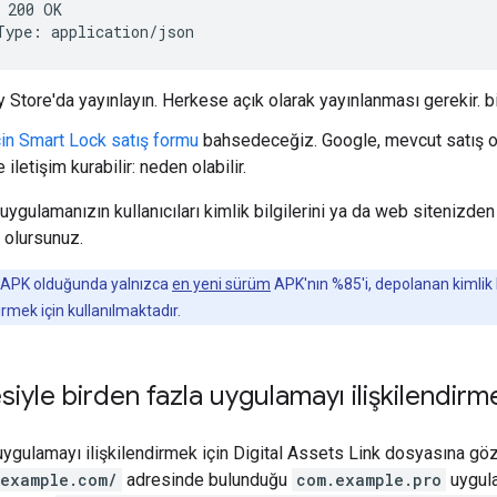
 200 OK

tore'da yayınlayın. Herkese açık olarak yayınlanması gerekir. bir 
için Smart Lock satış formu
bahsedeceğiz. Google, mevcut satış or
iletişim kurabilir: neden olabilir.
gulamanızın kullanıcıları kimlik bilgilerini ya da web sitenizden 
 olursunuz.
a APK olduğunda yalnızca
en yeni sürüm
APK'nın %85'i, depolanan kimlik 
irmek için kullanılmaktadır.
siyle birden fazla uygulamayı ilişkilendirm
uygulamayı ilişkilendirmek için Digital Assets Link dosyasına göz
.example.com/
adresinde bulunduğu
com.example.pro
uygula