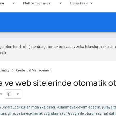
rme
Platformlar arası
Daha fazla
çerikleri tercih ettiğiniz dile çevirmek için yapay zeka teknolojisini kullanır
ilir.
dentity
Credential Management
 ve web sitelerinde otomatik 
in Smart Lock kullanımdan kaldırıldı. kullanmaya devam edebilir,
şuraya ta
ahtarı, şifre, ve birleşik kimlik doğrulama (ör. Google ile oturum açma) dah