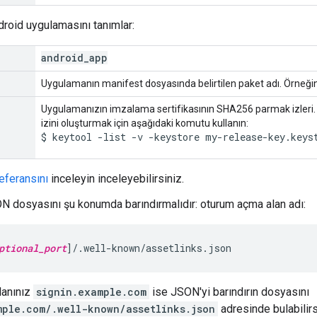
droid uygulamasını tanımlar:
android
_
app
Uygulamanın manifest dosyasında belirtilen paket adı. Örneği
Uygulamanızın imzalama sertifikasının SHA256 parmak izleri. Ş
izini oluşturmak için aşağıdaki komutu kullanın:
$ keytool -list -v -keystore my-release-key.keys
referansını
inceleyin inceleyebilirsiniz.
N dosyasını şu konumda barındırmalıdır: oturum açma alan adı:
ptional_port
]/.well-known/assetlinks.json
lanınız
signin.example.com
ise JSON'yi barındırın dosyasını
mple.com/.well-known/assetlinks.json
adresinde bulabilirs