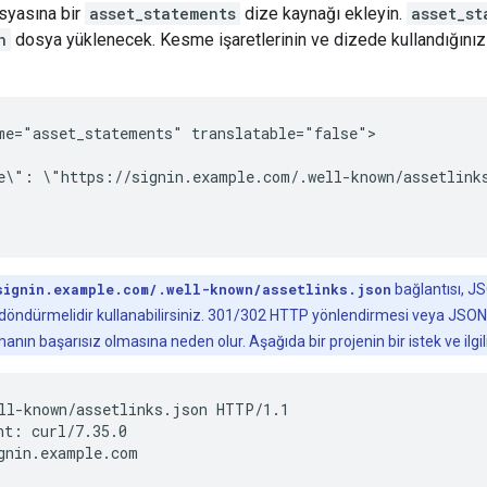
yasına bir
asset_statements
dize kaynağı ekleyin.
asset_st
n
dosya yüklenecek. Kesme işaretlerinin ve dizede kullandığınız t
me="asset_statements" translatable="false">

e\": \"https://signin.example.com/.well-known/assetlinks
signin.example.com/.well-known/assetlinks.json
bağlantısı, J
 döndürmelidir kullanabilirsiniz. 301/302 HTTP yönlendirmesi veya JSON 
n başarısız olmasına neden olur. Aşağıda bir projenin bir istek ve ilgili ya
ll-known/assetlinks.json HTTP/1.1

nt: curl/7.35.0

gnin.example.com
