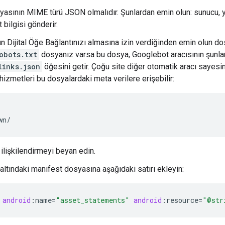
yasının MIME türü JSON olmalıdır. Şunlardan emin olun: sunucu, y
 bilgisi gönderir.
'ın Dijital Öğe Bağlantınızı almasına izin verdiğinden emin olun d
obots.txt
dosyanız varsa bu dosya, Googlebot aracısının şunlar
links.json
öğesini getir. Çoğu site diğer otomatik aracı sayes
 hizmetleri bu dosyalardaki meta verilere erişebilir:
lişkilendirmeyi beyan edin.
altındaki manifest dosyasına aşağıdaki satırı ekleyin:
android
:
name
=
"asset_statements"
android
:
resource
=
"@str