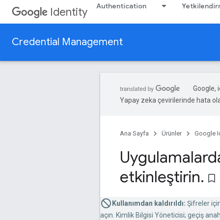
Authentication
Yetkilendi
Identity
Credential Management
Google, i
Yapay zeka çevirilerinde hata olab
Ana Sayfa
Ürünler
Google I
Uygulamalarda
etkinleştirin
.
bookmark_border
Kullanımdan kaldırıldı:
Şifreler iç
açın. Kimlik Bilgisi Yöneticisi; geçiş an