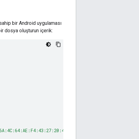
sahip bir Android uygulaması
ir dosya oluşturun içerik:
6A:4C:64:AE:F4:43:27:20:40:D2:4B"