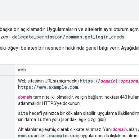
n başka bir açıklamadır. Uygulamaların ve sitelerin aynı oturum açma
dizeyi
delegate_permission/common.get_login_creds
deki öğeyi belirten bir nesnedir hakkında genel bilgi verir. Aşağıdak
web
https://
domain
[:
optiona
Web sitesinin URL'si (biçimdeki)
https://www.example.com
.
domain
tam nitelikli olmalıdır. ve için bağlantı noktası 443 kulla
atlanmalıdır HTTPS'ye dokunun.
site
hedefi yalnızca bir kök alan olabilir: uygulama ilişkilendirme
sınırlama. Lütfen yolu (sondaki eğik çizgi gibi).
Alt alanlar eşleşmiş olarak dikkate alınmaz. Yani
domain
, alan
www.counter.example.com
, uygulamanızla ilişkilendirilme