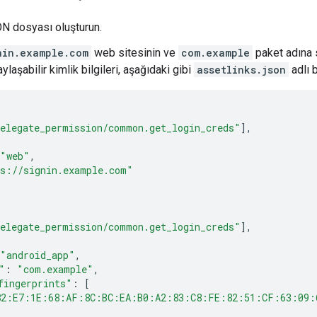
 dosyası oluşturun.
nin.example.com
web sitesinin ve
com.example
paket adına 
laşabilir kimlik bilgileri, aşağıdaki gibi
assetlinks.json
adlı b
elegate_permission/common.get_login_creds"
],
"web"
,
s://signin.example.com"
elegate_permission/common.get_login_creds"
],
"android_app"
,
"
:
"com.example"
,
fingerprints"
:
[
82:E7:1E:68:AF:8C:BC:EA:B0:A2:83:C8:FE:82:51:CF:63:09: