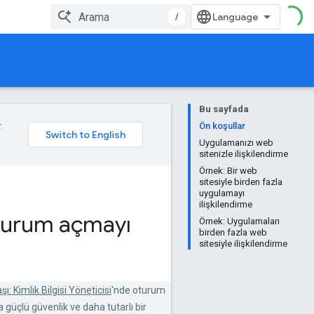
/
Bu sayfada
.
Ön koşullar
Uygulamanızı web
sitenizle ilişkilendirme
Örnek: Bir web
sitesiyle birden fazla
uygulamayı
ilişkilendirme
oturum açmayı
Örnek: Uygulamaları
birden fazla web
sitesiyle ilişkilendirme
şı: Kimlik Bilgisi Yöneticisi
'nde oturum
a güçlü güvenlik ve daha tutarlı bir