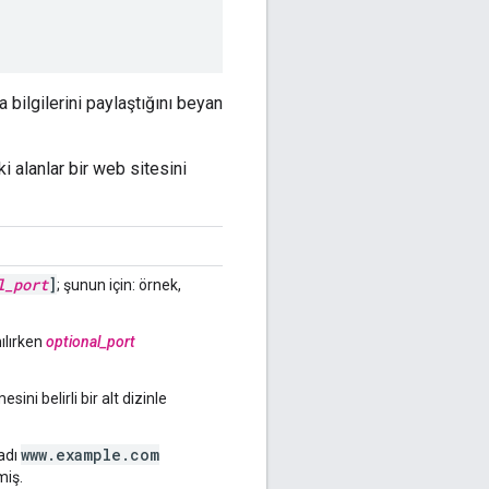
 bilgilerini paylaştığını beyan
i alanlar bir web sitesini
l_port
]
; şunun için: örnek,
nılırken
optional_port
sini belirli bir alt dizinle
www.example.com
 adı
miş.