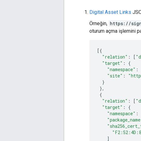
Digital Asset Links
JSON
Örneğin,
https://sig
oturum açma işlemini pay
[{
"relation"
:
[
"d
"target"
:
{
"namespace"
:
"site"
:
"http
}
},
{
"relation"
:
[
"d
"target"
:
{
"namespace"
:
"package_name
"sha256_cert_
"F2:52:4D:
]