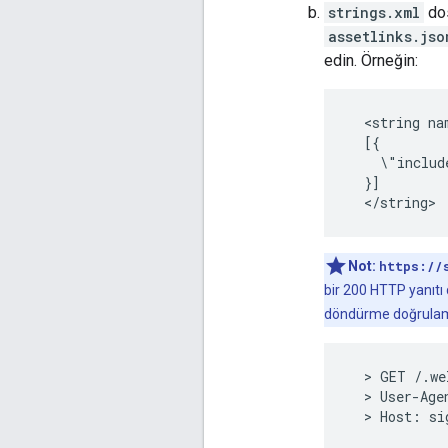
strings.xml
dos
assetlinks.jso
edin. Örneğin:
  <string na
  [{

    \"includ
  }]

Not:
https://
bir 200 HTTP yanıtı
döndürme doğrulamanı
  > GET /.we
  > User-Age
  > Host: si