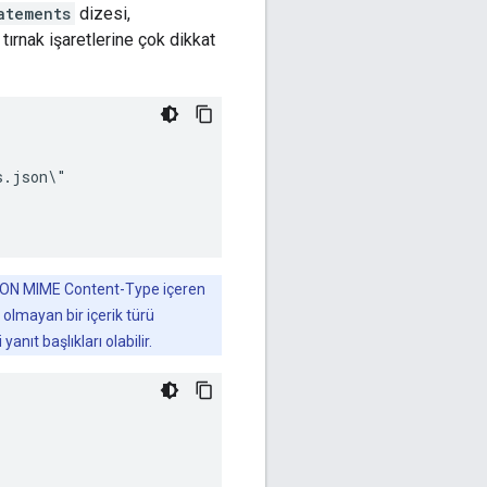
atements
dizesi,
ırnak işaretlerine çok dikkat
.json\"

SON MIME Content-Type içeren
olmayan bir içerik türü
nıt başlıkları olabilir.