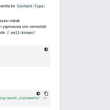
anıtta bir
Content-Type:
osyası olarak
ı yapmasına izin vermelidir:
inde
/.well-known/
ing/asset_statements"
/