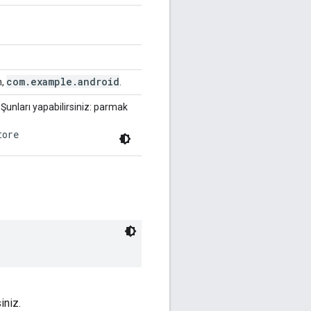
com
.
example
.
android
n,
.
unları yapabilirsiniz: parmak
tore
iniz.