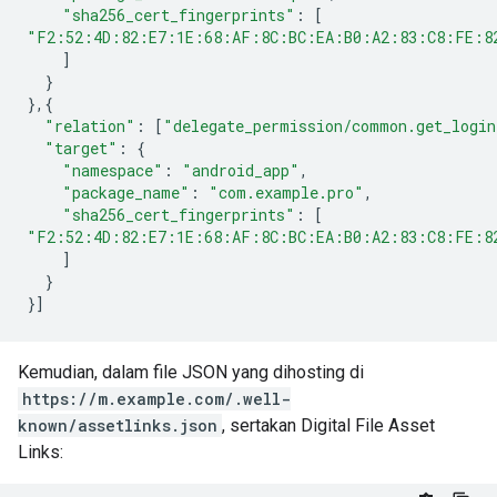
"sha256_cert_fingerprints"
:
[
"F2:52:4D:82:E7:1E:68:AF:8C:BC:EA:B0:A2:83:C8:FE:8
]
}
},{
"relation"
:
[
"delegate_permission/common.get_login
"target"
:
{
"namespace"
:
"android_app"
,
"package_name"
:
"com.example.pro"
,
"sha256_cert_fingerprints"
:
[
"F2:52:4D:82:E7:1E:68:AF:8C:BC:EA:B0:A2:83:C8:FE:8
]
}
}]
Kemudian, dalam file JSON yang dihosting di
https://m.example.com/.well-
known/assetlinks.json
, sertakan Digital File Asset
Links: