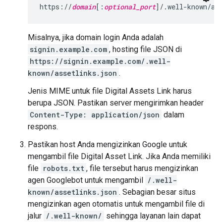
https://
domain
[:
optional_port
]/.well-known/as
Misalnya, jika domain login Anda adalah
signin.example.com
, hosting file JSON di
https://signin.example.com/.well-
known/assetlinks.json
.
Jenis MIME untuk file Digital Assets Link harus
berupa JSON. Pastikan server mengirimkan header
Content-Type: application/json
dalam
respons.
Pastikan host Anda mengizinkan Google untuk
mengambil file Digital Asset Link. Jika Anda memiliki
file
robots.txt
, file tersebut harus mengizinkan
agen Googlebot untuk mengambil
/.well-
known/assetlinks.json
. Sebagian besar situs
mengizinkan agen otomatis untuk mengambil file di
jalur
/.well-known/
sehingga layanan lain dapat