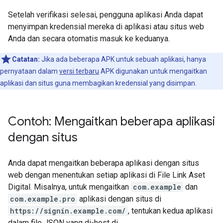
Setelah verifikasi selesai, pengguna aplikasi Anda dapat
menyimpan kredensial mereka di aplikasi atau situs web
Anda dan secara otomatis masuk ke keduanya.
Catatan:
Jika ada beberapa APK untuk sebuah aplikasi, hanya
pernyataan dalam
versi terbaru
APK digunakan untuk mengaitkan
aplikasi dan situs guna membagikan kredensial yang disimpan.
Contoh: Mengaitkan beberapa aplikasi
dengan situs
Anda dapat mengaitkan beberapa aplikasi dengan situs
web dengan menentukan setiap aplikasi di File Link Aset
Digital. Misalnya, untuk mengaitkan
com.example
dan
com.example.pro
aplikasi dengan situs di
https://signin.example.com/
, tentukan kedua aplikasi
dalam file JSON yang di-host di