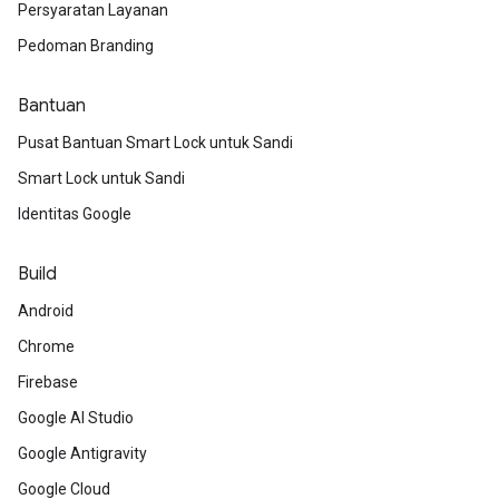
Persyaratan Layanan
Pedoman Branding
Bantuan
Pusat Bantuan Smart Lock untuk Sandi
Smart Lock untuk Sandi
Identitas Google
Build
Android
Chrome
Firebase
Google AI Studio
Google Antigravity
Google Cloud